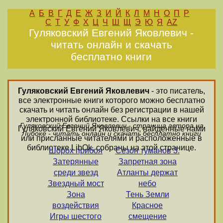
А
Б
В
Г
Д
Е
Ж
З
И
Й
К
Л
М
Н
О
П
Р
С
Т
У
Ф
Х
Ц
Ч
Ш
Щ
Э
Ю
Я
AZ
Гуляковский Евгений Яковлевич -
читать онлайн и скачать
бесплатно книги
Гуляковский Евгений Яковлевич
- это писатель,
все электронные книги которого можно бесплатно
скачать и читать онлайн без регистрации в нашей
электронной библиотеке. Ссылки на все книги
Гуляковский Евгений Яковлевич - страница автора на
Гуляковский Евгений Яковлевич, найденные нами
Либоке - читать онлайн и скачать бесплатно книги
или присланные читателями и расположенные в
библиотеке LibOk, собраны на этой странице.
Шорох прибоя
Сезон туманов 3.
Затерянные
Запретная зона
среди звезд
Атланты держат
Звездный мост
небо
Зона
Тень Земли
воздействия
Красное
Игры шестого
смещение