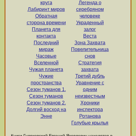
круга
Легенда о
Лабиринт миров
серебряном
Обратная
человеке
сторона времени
Украденный
Планета для
залог
контакта
Веста
Последний
Зона Захвата
мираж
Повелительница
Часовые
снов
Вселенной
Стратегия
Чужая планета
захвата
Чужие
Третий дубль
пространства
Уравнение с
Сезон туманов 1.
одним
Сезон туманов
неизвестным
Сезон туманов 2.
Хроники
Долгий восход на
инспектора
Энне
Ротанова
Голубые крылья
Книги Гуляковский Евгений Яковлевич находятся в