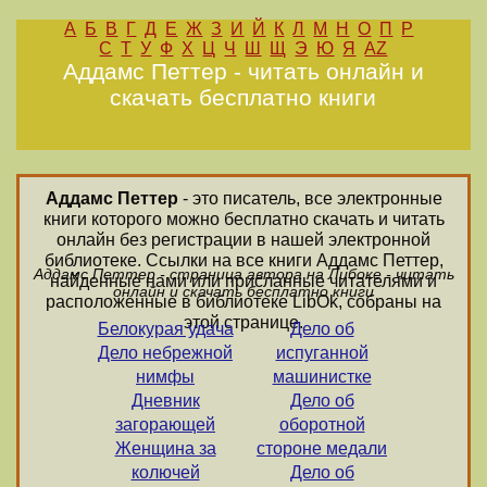
А
Б
В
Г
Д
Е
Ж
З
И
Й
К
Л
М
Н
О
П
Р
С
Т
У
Ф
Х
Ц
Ч
Ш
Щ
Э
Ю
Я
AZ
Аддамс Петтер - читать онлайн и
скачать бесплатно книги
Аддамс Петтер
- это писатель, все электронные
книги которого можно бесплатно скачать и читать
онлайн без регистрации в нашей электронной
библиотеке. Ссылки на все книги Аддамс Петтер,
Аддамс Петтер - страница автора на Либоке - читать
найденные нами или присланные читателями и
онлайн и скачать бесплатно книги
расположенные в библиотеке LibOk, собраны на
этой странице.
Белокурая удача
Дело об
Дело небрежной
испуганной
нимфы
машинистке
Дневник
Дело об
загорающей
оборотной
Женщина за
стороне медали
колючей
Дело об