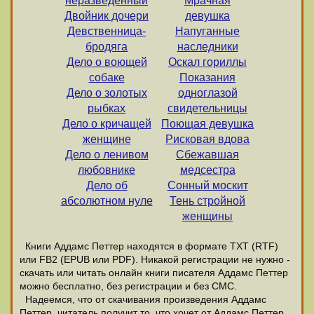
неразведённый
Мрачная
Двойник дочери
девушка
Девственница-
Напуганные
бродяга
наследники
Дело о воющей
Оскал гориллы
собаке
Показания
Дело о золотых
одноглазой
рыбках
свидетельницы
Дело о кричащей
Поющая девушка
женщине
Рисковая вдова
Дело о ленивом
Сбежавшая
любовнике
медсестра
Дело об
Сонный москит
абсолютном нуле
Тень стройной
женщины
Книги Аддамс Петтер находятся в формате ТХТ (RTF)
или FB2 (EPUB или PDF). Никакой регистрации не нужно -
скачать или читать онлайн книги писателя Аддамс Петтер
можно бесплатно, без регистрации и без СМС.
Надеемся, что от скачивания произведения Аддамс
Петтер, читатель получит то, что хочет от Аддамс Петтер,