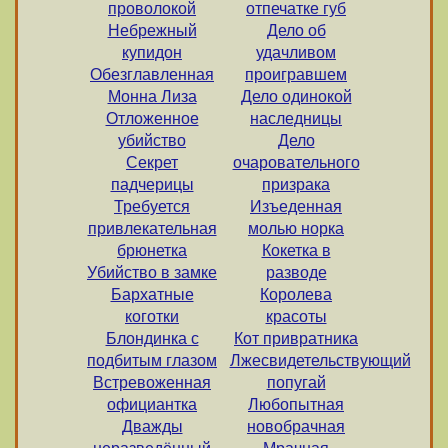
проволокой
отпечатке губ
Небрежный
Дело об
купидон
удачливом
Обезглавленная
проигравшем
Монна Лиза
Дело одинокой
Отложенное
наследницы
убийство
Дело
Секрет
очаровательного
падчерицы
призрака
Требуется
Изъеденная
привлекательная
молью норка
брюнетка
Кокетка в
Убийство в замке
разводе
Бархатные
Королева
коготки
красоты
Блондинка с
Кот привратника
подбитым глазом
Лжесвидетельствующий
Встревоженная
попугай
официантка
Любопытная
Дважды
новобрачная