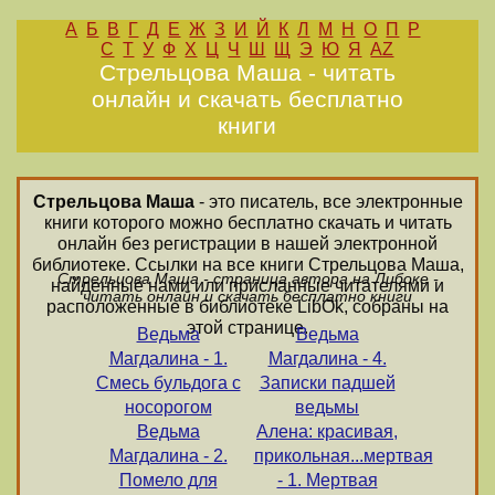
А
Б
В
Г
Д
Е
Ж
З
И
Й
К
Л
М
Н
О
П
Р
С
Т
У
Ф
Х
Ц
Ч
Ш
Щ
Э
Ю
Я
AZ
Стрельцова Маша - читать
онлайн и скачать бесплатно
книги
Стрельцова Маша
- это писатель, все электронные
книги которого можно бесплатно скачать и читать
онлайн без регистрации в нашей электронной
библиотеке. Ссылки на все книги Стрельцова Маша,
Стрельцова Маша - страница автора на Либоке -
найденные нами или присланные читателями и
читать онлайн и скачать бесплатно книги
расположенные в библиотеке LibOk, собраны на
этой странице.
Ведьма
Ведьма
Магдалина - 1.
Магдалина - 4.
Смесь бульдога с
Записки падшей
носорогом
ведьмы
Ведьма
Алена: красивая,
Магдалина - 2.
прикольная...мертвая
Помело для
- 1. Мертвая