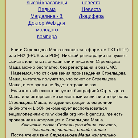
лысой красавицы
невеста
Ведьма
Невеста
Магдалина - 3.
Люцифера
Доктор Web для
молодого
вампира
Книги Стрельцова Маша находятся в формате ТХТ (RTF)
или FB2 (EPUB или PDF). Никакой регистрации не нужно -
скачать или читать онлайн книги писателя Стрельцова
Маша можно бесплатно, без регистрации и без СМС.
Надеемся, что от скачивания произведения Стрельцова
Маша, читатель получит то, что хочет от Стрельцова
Маша, и его время не будет потрачено зря.
Если кто-либо заинтересуется биографией Стрельцова
Маша или интересными моментами из жизни и творчества
Стрельцова Маша, то администрация электронной
библиотеки LibOk рекомендует воспользоваться
энциклопедиями: ru.wikipedia.org или bigenc.ru, где есть
провернная информация о Стрельцова Маша.
Ключевые слова: Стрельцова Маша, скачать,
бесплатно, читать, онлайн, книги
После чтения книг
Стрельцова Маша
желательно