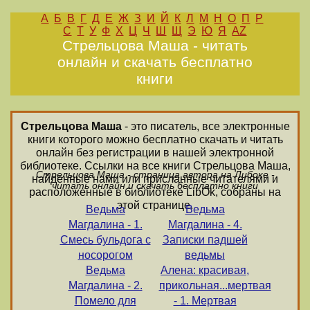
А
Б
В
Г
Д
Е
Ж
З
И
Й
К
Л
М
Н
О
П
Р
С
Т
У
Ф
Х
Ц
Ч
Ш
Щ
Э
Ю
Я
AZ
Стрельцова Маша - читать
онлайн и скачать бесплатно
книги
Стрельцова Маша
- это писатель, все электронные
книги которого можно бесплатно скачать и читать
онлайн без регистрации в нашей электронной
библиотеке. Ссылки на все книги Стрельцова Маша,
Стрельцова Маша - страница автора на Либоке -
найденные нами или присланные читателями и
читать онлайн и скачать бесплатно книги
расположенные в библиотеке LibOk, собраны на
этой странице.
Ведьма
Ведьма
Магдалина - 1.
Магдалина - 4.
Смесь бульдога с
Записки падшей
носорогом
ведьмы
Ведьма
Алена: красивая,
Магдалина - 2.
прикольная...мертвая
Помело для
- 1. Мертвая