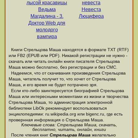
лысой красавицы
невеста
Ведьма
Невеста
Магдалина - 3.
Люцифера
Доктор Web для
молодого
вампира
Книги Стрельцова Маша находятся в формате ТХТ (RTF)
или FB2 (EPUB или PDF). Никакой регистрации не нужно -
скачать или читать онлайн книги писателя Стрельцова
Маша можно бесплатно, без регистрации и без СМС.
Надеемся, что от скачивания произведения Стрельцова
Маша, читатель получит то, что хочет от Стрельцова
Маша, и его время не будет потрачено зря.
Если кто-либо заинтересуется биографией Стрельцова
Маша или интересными моментами из жизни и творчества
Стрельцова Маша, то администрация электронной
библиотеки LibOk рекомендует воспользоваться
энциклопедиями: ru.wikipedia.org или bigenc.ru, где есть
провернная информация о Стрельцова Маша.
Ключевые слова: Стрельцова Маша, скачать,
бесплатно, читать, онлайн, книги
После чтения книг
Стрельцова Маша
желательно