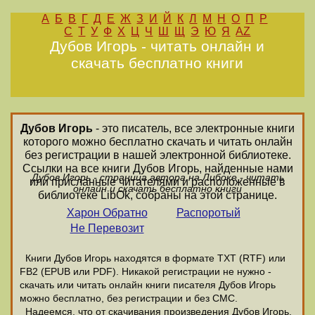
А
Б
В
Г
Д
Е
Ж
З
И
Й
К
Л
М
Н
О
П
Р
С
Т
У
Ф
Х
Ц
Ч
Ш
Щ
Э
Ю
Я
AZ
Дубов Игорь - читать онлайн и
скачать бесплатно книги
Дубов Игорь
- это писатель, все электронные книги
которого можно бесплатно скачать и читать онлайн
без регистрации в нашей электронной библиотеке.
Ссылки на все книги Дубов Игорь, найденные нами
Дубов Игорь - страница автора на Либоке - читать
или присланные читателями и расположенные в
онлайн и скачать бесплатно книги
библиотеке LibOk, собраны на этой странице.
Харон Обратно
Распоротый
Не Перевозит
Книги Дубов Игорь находятся в формате ТХТ (RTF) или
FB2 (EPUB или PDF). Никакой регистрации не нужно -
скачать или читать онлайн книги писателя Дубов Игорь
можно бесплатно, без регистрации и без СМС.
Надеемся, что от скачивания произведения Дубов Игорь,