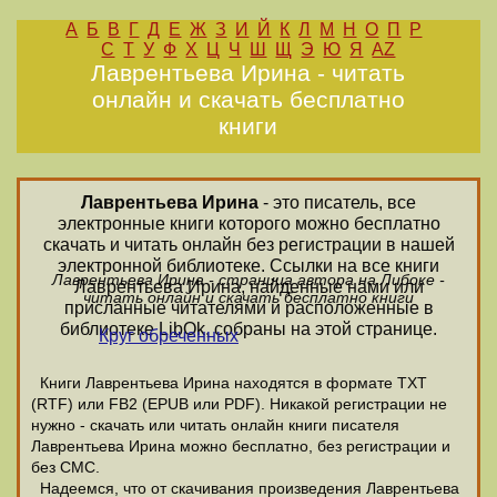
А
Б
В
Г
Д
Е
Ж
З
И
Й
К
Л
М
Н
О
П
Р
С
Т
У
Ф
Х
Ц
Ч
Ш
Щ
Э
Ю
Я
AZ
Лаврентьева Ирина - читать
онлайн и скачать бесплатно
книги
Лаврентьева Ирина
- это писатель, все
электронные книги которого можно бесплатно
скачать и читать онлайн без регистрации в нашей
электронной библиотеке. Ссылки на все книги
Лаврентьева Ирина - страница автора на Либоке -
Лаврентьева Ирина, найденные нами или
читать онлайн и скачать бесплатно книги
присланные читателями и расположенные в
библиотеке LibOk, собраны на этой странице.
Круг обреченных
Книги Лаврентьева Ирина находятся в формате ТХТ
(RTF) или FB2 (EPUB или PDF). Никакой регистрации не
нужно - скачать или читать онлайн книги писателя
Лаврентьева Ирина можно бесплатно, без регистрации и
без СМС.
Надеемся, что от скачивания произведения Лаврентьева