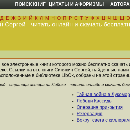
ПОИСК КНИГ
ЦИТАТЫ И АФОРИЗМЫ
АВТОРА
Д
Е
Ж
З
И
Й
К
Л
М
Н
О
П
Р
С
Т
У
Ф
Х
Ц
Ч
Ш
Щ
Э
н Сергей - читать онлайн и скачать бесплатн
, все электронные книги которого можно бесплатно скачать 
еке. Ссылки на все книги Синякин Сергей, найденные нами
асположенные в библиотеке LibOk, собраны на этой страниц
ей - страница автора на Либоке - читать онлайн и скачать бе
Тайная война в Лукомор
Лебеди Кассиды
Операция прикрытия
Резервация
Вокруг света с киллерам