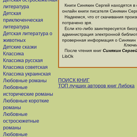
Книги Синякин Сергей находятся в ф
литература
онлайн книги писателя Синякин Сер
Детская
Надеемся, что от скачивания произв
приключенческая
потрачено зря.
литература
Если кто-либо заинтересуется биог
Детская литература о
администрация электронной библиотек
животных
провернная информация о Синякин 
Ключе
Детские сказки
После чтения книг
Синякин Серге
Классика
LibOk
Классика русская
Классика советская
Классика украинская
ПОИСК КНИГ
Любовные романы
ТОП лучших авторов книг Либока
Любовные
исторические романы
Любовные короткие
романы
Любовные
остросюжетные
романы
Любовные