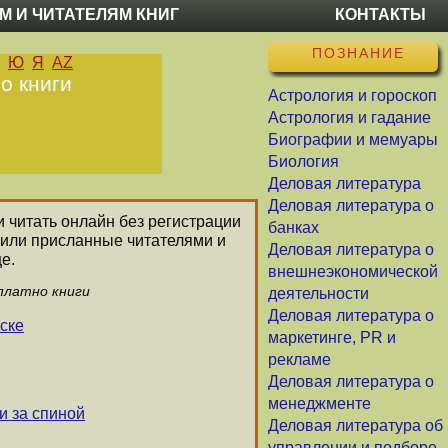
М И ЧИТАТЕЛЯМ КНИГ
КОНТАКТЫ
ПОЗНАНИЕ
Ю
Я
AZ
о книги
Астрология и гороскоп
Астрология и гадание
Биографии и мемуары
Биология
Деловая литература
Деловая литература о
и читать онлайн без регистрации
банках
 или присланные читателями и
Деловая литература о
е.
внешнеэкономической
сплатно книги
деятельности
Деловая литература о
ске
маркетинге, PR и
рекламе
Деловая литература о
менеджменте
и за спиной
Деловая литература об
управлении и подборе