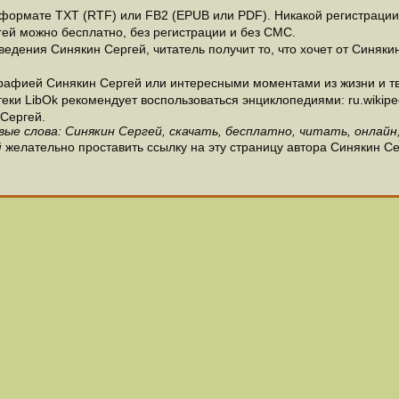
ормате ТХТ (RTF) или FB2 (EPUB или PDF). Никакой регистрации н
гей можно бесплатно, без регистрации и без СМС.
едения Синякин Сергей, читатель получит то, что хочет от Синякин
рафией Синякин Сергей или интересными моментами из жизни и тв
и LibOk рекомендует воспользоваться энциклопедиями: ru.wikipedia
Сергей.
вые слова: Синякин Сергей, скачать, бесплатно, читать, онлайн,
й
желательно проставить ссылку на эту страницу автора Синякин Се