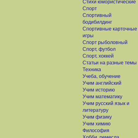
Стихи юмористические
Спорт
Спортивный
бодибилдинг
Спортивные карточные
игры
Спорт рыболовный
Спорт, футбол
Спорт, хоккей
Статьи на разные темы
Техника
Учеба, обучение
Учим английский
Учим историю
Учим математику
Учим русский язык и
литературу
Учим физику
Учим химию
Философия
Хобби, ремесла