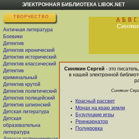
ЭЛЕКТРОННАЯ БИБЛИОТЕКА LIBOK.NET
ТВОРЧЕСТВО
А
Б
В
Г
Синяки
Античная литература
Боевики
Детектив
Детектив иронический
Детектив исторический
Детектив классический
Синякин Сергей
- это писатель
Детектив
в нашей электронной библиот
криминальный
р
Детектив крутой
Синякин Серг
Детектив политический
Детектив полицейский
Красный рассвет
Детектив шпионский
Монах на краю земли
Детская литература
Бузулуцкие игры
Детская
Реинкарнатор
образовательна
Полукровка
литература
Детская остросюжетная