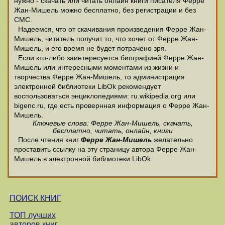
нужно - скачать или читать онлайн книги писателя Ферре
Жан-Мишель можно бесплатно, без регистрации и без
СМС.
Надеемся, что от скачивания произведения Ферре Жан-
Мишель, читатель получит то, что хочет от Ферре Жан-
Мишель, и его время не будет потрачено зря.
Если кто-либо заинтересуется биографией Ферре Жан-
Мишель или интересными моментами из жизни и
творчества Ферре Жан-Мишель, то администрация
электронной библиотеки LibOk рекомендует
воспользоваться энциклопедиями: ru.wikipedia.org или
bigenc.ru, где есть провернная информация о Ферре Жан-
Мишель.
Ключевые слова: Ферре Жан-Мишель, скачать,
бесплатно, читать, онлайн, книги
После чтения книг
Ферре Жан-Мишель
желательно
проставить ссылку на эту страницу автора Ферре Жан-
Мишель в электронной библиотеки LibOk
ПОИСК КНИГ
ТОП лучших
авторов книг