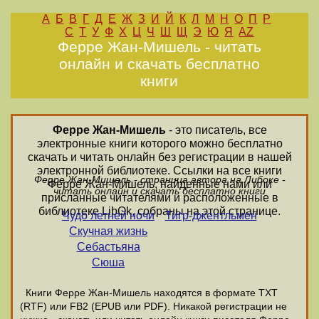
А
Б
В
Г
Д
Е
Ж
З
И
Й
К
Л
М
Н
О
П
Р
С
Т
У
Ф
Х
Ц
Ч
Ш
Щ
Э
Ю
Я
AZ
Ферре Жан-Мишель - читать
онлайн и скачать бесплатно
книги
Ферре Жан-Мишель
- это писатель, все
электронные книги которого можно бесплатно
скачать и читать онлайн без регистрации в нашей
электронной библиотеке. Ссылки на все книги
Ферре Жан-Мишель - страница автора на Либоке -
Ферре Жан-Мишель, найденные нами или
читать онлайн и скачать бесплатно книги
присланные читателями и расположенные в
библиотеке LibOk, собраны на этой странице.
Чудо летней ночи
Тигр-джентльмен
Скучная жизнь
Себастьяна
Сюша
Книги Ферре Жан-Мишель находятся в формате ТХТ
(RTF) или FB2 (EPUB или PDF). Никакой регистрации не