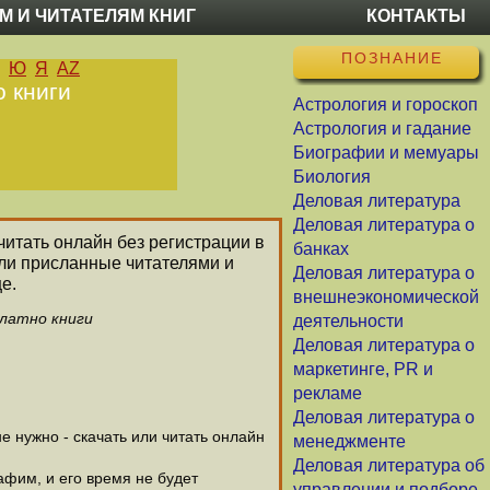
М И ЧИТАТЕЛЯМ КНИГ
КОНТАКТЫ
ПОЗНАНИЕ
Ю
Я
AZ
о книги
Астрология и гороскоп
Астрология и гадание
Биографии и мемуары
Биология
Деловая литература
Деловая литература о
читать онлайн без регистрации в
банках
ли присланные читателями и
Деловая литература о
е.
внешнеэкономической
платно книги
деятельности
Деловая литература о
маркетинге, PR и
рекламе
Деловая литература о
 нужно - скачать или читать онлайн
менеджменте
Деловая литература об
афим, и его время не будет
управлении и подборе