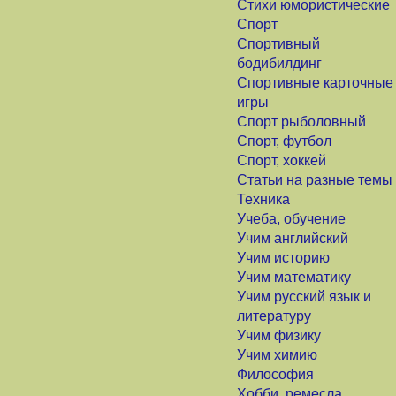
Стихи юмористические
Спорт
Спортивный
бодибилдинг
Спортивные карточные
игры
Спорт рыболовный
Спорт, футбол
Спорт, хоккей
Статьи на разные темы
Техника
Учеба, обучение
Учим английский
Учим историю
Учим математику
Учим русский язык и
литературу
Учим физику
Учим химию
Философия
Хобби, ремесла