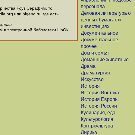
персонала
рчества Роуз Серафим, то
Деловая литература о
.org или bigenc.ru, где есть
ценных бумагах и
 книги
инвестициях
м в электронной библиотеки LibOk
Документальное
Документальное,
прочее
Дом и семья
Домашние животные
Драма
Драматургия
Искусство
История
История Востока
История Европы
История России
Кулинария, еда
Культурология
Контркультура
Лирика