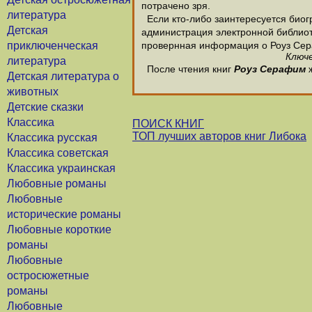
потрачено зря.
литература
Если кто-либо заинтересуется биог
Детская
администрация электронной библиотек
приключенческая
провернная информация о Роуз Се
Ключе
литература
После чтения книг
Роуз Серафим
ж
Детская литература о
животных
Детские сказки
Классика
ПОИСК КНИГ
ТОП лучших авторов книг Либока
Классика русская
Классика советская
Классика украинская
Любовные романы
Любовные
исторические романы
Любовные короткие
романы
Любовные
остросюжетные
романы
Любовные