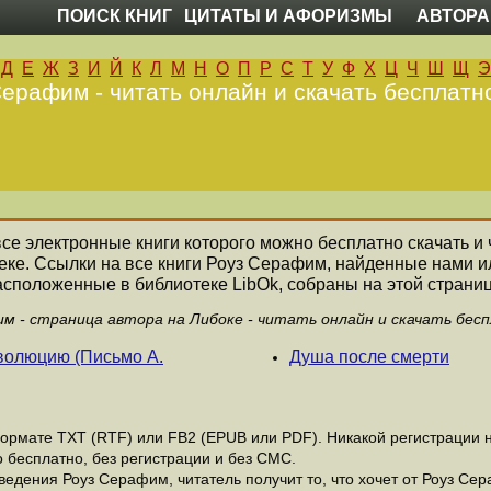
ПОИСК КНИГ
ЦИТАТЫ И АФОРИЗМЫ
АВТОРА
Д
Е
Ж
З
И
Й
К
Л
М
Н
О
П
Р
С
Т
У
Ф
Х
Ц
Ч
Ш
Щ
Э
ерафим - читать онлайн и скачать бесплатн
 все электронные книги которого можно бесплатно скачать и 
еке. Ссылки на все книги Роуз Серафим, найденные нами и
асположенные в библиотеке LibOk, собраны на этой страниц
м - страница автора на Либоке - читать онлайн и скачать бес
волюцию (Письмо А.
Душа после смерти
рмате ТХТ (RTF) или FB2 (EPUB или PDF). Никакой регистрации не
 бесплатно, без регистрации и без СМС.
едения Роуз Серафим, читатель получит то, что хочет от Роуз Сер