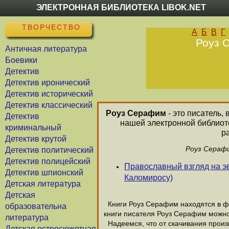
ЭЛЕКТРОННАЯ БИБЛИОТЕКА LIBOK.NET
ТВОРЧЕСТВО
А
Б
В
Г
Роуз С
Античная литература
Боевики
Детектив
Детектив иронический
Детектив исторический
Детектив классический
Роуз Серафим
- это писатель,
Детектив
нашей электронной библиот
криминальный
р
Детектив крутой
Роуз Серафи
Детектив политический
Детектив полицейский
Православный взгляд на э
Детектив шпионский
Каломиросу)
Детская литература
Детская
Книги Роуз Серафим находятся в фо
образовательна
книги писателя Роуз Серафим можно
литература
Надеемся, что от скачивания произв
Детская остросюжетная