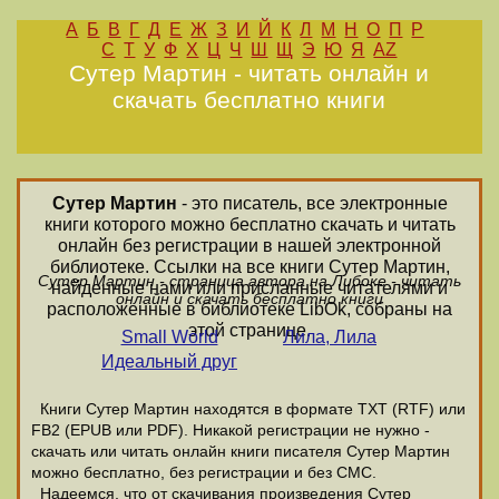
А
Б
В
Г
Д
Е
Ж
З
И
Й
К
Л
М
Н
О
П
Р
С
Т
У
Ф
Х
Ц
Ч
Ш
Щ
Э
Ю
Я
AZ
Сутер Мартин - читать онлайн и
скачать бесплатно книги
Сутер Мартин
- это писатель, все электронные
книги которого можно бесплатно скачать и читать
онлайн без регистрации в нашей электронной
библиотеке. Ссылки на все книги Сутер Мартин,
Сутер Мартин - страница автора на Либоке - читать
найденные нами или присланные читателями и
онлайн и скачать бесплатно книги
расположенные в библиотеке LibOk, собраны на
этой странице.
Small World
Лила, Лила
Идеальный друг
Книги Сутер Мартин находятся в формате ТХТ (RTF) или
FB2 (EPUB или PDF). Никакой регистрации не нужно -
скачать или читать онлайн книги писателя Сутер Мартин
можно бесплатно, без регистрации и без СМС.
Надеемся, что от скачивания произведения Сутер