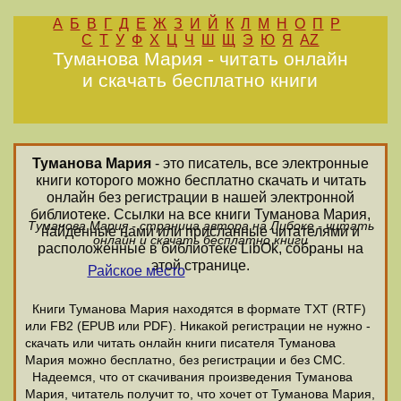
А
Б
В
Г
Д
Е
Ж
З
И
Й
К
Л
М
Н
О
П
Р
С
Т
У
Ф
Х
Ц
Ч
Ш
Щ
Э
Ю
Я
AZ
Туманова Мария - читать онлайн
и скачать бесплатно книги
Туманова Мария
- это писатель, все электронные
книги которого можно бесплатно скачать и читать
онлайн без регистрации в нашей электронной
библиотеке. Ссылки на все книги Туманова Мария,
Туманова Мария - страница автора на Либоке - читать
найденные нами или присланные читателями и
онлайн и скачать бесплатно книги
расположенные в библиотеке LibOk, собраны на
этой странице.
Райское место
Книги Туманова Мария находятся в формате ТХТ (RTF)
или FB2 (EPUB или PDF). Никакой регистрации не нужно -
скачать или читать онлайн книги писателя Туманова
Мария можно бесплатно, без регистрации и без СМС.
Надеемся, что от скачивания произведения Туманова
Мария, читатель получит то, что хочет от Туманова Мария,