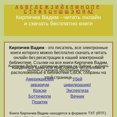
А
Б
В
Г
Д
Е
Ж
З
И
Й
К
Л
М
Н
О
П
Р
С
Т
У
Ф
Х
Ц
Ч
Ш
Щ
Э
Ю
Я
AZ
Кирпичев Вадим - читать онлайн
и скачать бесплатно книги
Кирпичев Вадим
- это писатель, все электронные
книги которого можно бесплатно скачать и читать
онлайн без регистрации в нашей электронной
библиотеке. Ссылки на все книги Кирпичев Вадим,
Кирпичев Вадим - страница автора на Либоке - читать
найденные нами или присланные читателями и
онлайн и скачать бесплатно книги
расположенные в библиотеке LibOk, собраны на
этой странице.
Американский
Убей
аквариум
цивилизацию!
Краски
Экспертиза
Боттичелли
Вечник
Практик
Книги Кирпичев Вадим находятся в формате ТХТ (RTF)