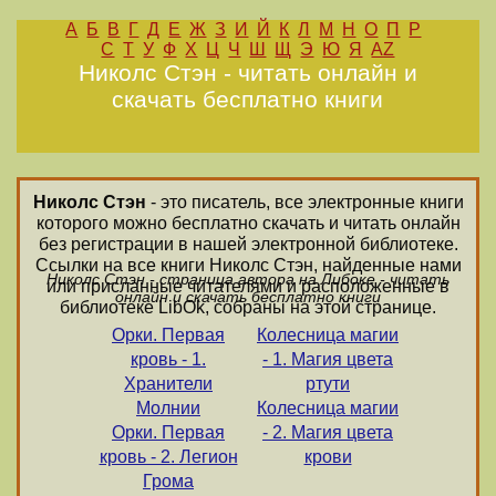
А
Б
В
Г
Д
Е
Ж
З
И
Й
К
Л
М
Н
О
П
Р
С
Т
У
Ф
Х
Ц
Ч
Ш
Щ
Э
Ю
Я
AZ
Николс Стэн - читать онлайн и
скачать бесплатно книги
Николс Стэн
- это писатель, все электронные книги
которого можно бесплатно скачать и читать онлайн
без регистрации в нашей электронной библиотеке.
Ссылки на все книги Николс Стэн, найденные нами
Николс Стэн - страница автора на Либоке - читать
или присланные читателями и расположенные в
онлайн и скачать бесплатно книги
библиотеке LibOk, собраны на этой странице.
Орки. Первая
Колесница магии
кровь - 1.
- 1. Магия цвета
Хранители
ртути
Молнии
Колесница магии
Орки. Первая
- 2. Магия цвета
кровь - 2. Легион
крови
Грома