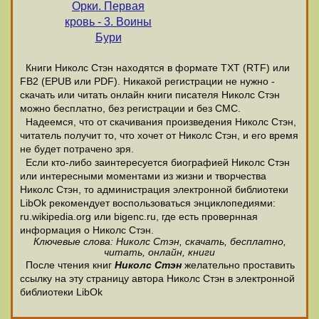
Орки. Первая
кровь - 3. Воины
Бури
Книги Николс Стэн находятся в формате ТХТ (RTF) или
FB2 (EPUB или PDF). Никакой регистрации не нужно -
скачать или читать онлайн книги писателя Николс Стэн
можно бесплатно, без регистрации и без СМС.
Надеемся, что от скачивания произведения Николс Стэн,
читатель получит то, что хочет от Николс Стэн, и его время
не будет потрачено зря.
Если кто-либо заинтересуется биографией Николс Стэн
или интересными моментами из жизни и творчества
Николс Стэн, то администрация электронной библиотеки
LibOk рекомендует воспользоваться энциклопедиями:
ru.wikipedia.org или bigenc.ru, где есть провернная
информация о Николс Стэн.
Ключевые слова: Николс Стэн, скачать, бесплатно,
читать, онлайн, книги
После чтения книг
Николс Стэн
желательно проставить
ссылку на эту страницу автора Николс Стэн в электронной
библиотеки LibOk