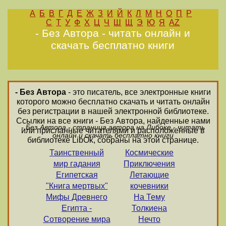
А
Б
В
Г
Д
Е
Ж
З
И
Й
К
Л
М
Н
О
П
Р
С
Т
У
Ф
Х
Ц
Ч
Ш
Щ
Э
Ю
Я
AZ
- Без Автора - читать онлайн и
скачать бесплатно книги
- Без Автора
- это писатель, все электронные книги
которого можно бесплатно скачать и читать онлайн
без регистрации в нашей электронной библиотеке.
Ссылки на все книги - Без Автора, найденные нами
- Без Автора - страница автора на Либоке - читать
или присланные читателями и расположенные в
онлайн и скачать бесплатно книги
библиотеке LibOk, собраны на этой странице.
Таинственный
Космические
мир гадания
Приключения
Египетская
Летающие
"Книга мертвых"
кочевники
Мифы Древнего
На Тему
Египта -
Толкиена
Сотворение мира
Нечто