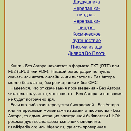
Двудушника
Черепашки-
ниндзя -.
Черепашки-
ниндзя.
Космическое
путешествие
Письма из ада
Дьявол Во Плоти
Книги - Без Автора находятся в формате ТХТ (RTF) или
FB2 (EPUB или PDF). Никакой регистрации не нужно -
скачать или читать онлайн книги писателя - Без Автора
можно бесплатно, без регистрации и без СМС.
Надеемся, что от скачивания произведения - Без Автора,
читатель получит то, что хочет от - Без Автора, и его время
не будет потрачено зря.
Если кто-либо заинтересуется биографией - Без Автора
или интересными моментами из жизни и творчества - Без
Автора, то администрация электронной библиотеки LibOk
рекомендует воспользоваться энциклопедиями:
ru.wikipedia.org или bigenc.ru, где есть провернная