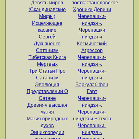
Девять миров
посткастанедовское
(Скандинавские
Хроники Дерини
Мифы)
Черепашки-
Исцеляющее
ниндзя -.
касание
Черепашки
Сергей
ниндзя и
Лукьяненко
Космический
Сатанизм
Агрессор
Тибетская Книга
Черепашки-
Мертвых
ниндзя -.
Три Статьи Про
Черепашки-
Сатанизм
ниндзя и
Эволюция
Баркулаб фон
Представлений О
Гарт
Сатане
Черепашки-
Древняя высшая
ниндзя -.
магия
Черепашки-
Магия природных
ниндзя и Бэтмэн
духов
Черепашки-
Энциклопедии
ниндзя -.