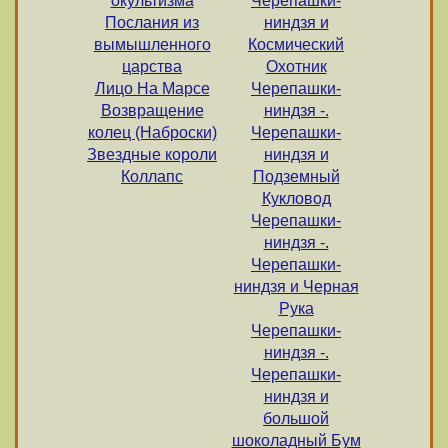
окультизма
Черепашки-
Послания из
ниндзя и
вымышленного
Космический
царства
Охотник
Лицо На Марсе
Черепашки-
Возвращение
ниндзя -.
колец (Наброски)
Черепашки-
Звездные короли
ниндзя и
Коллапс
Подземный
Кукловод
Черепашки-
ниндзя -.
Черепашки-
ниндзя и Черная
Рука
Черепашки-
ниндзя -.
Черепашки-
ниндзя и
большой
шоколадный Бум