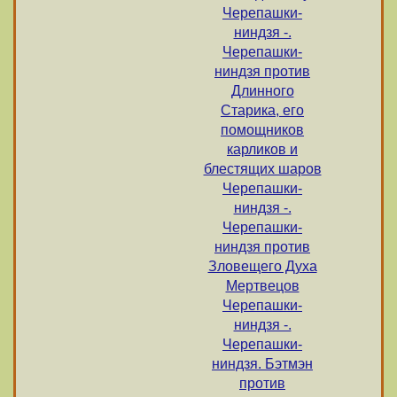
Черепашки-
ниндзя -.
Черепашки-
ниндзя против
Длинного
Старика, его
помощников
карликов и
блестящих шаров
Черепашки-
ниндзя -.
Черепашки-
ниндзя против
Зловещего Духа
Мертвецов
Черепашки-
ниндзя -.
Черепашки-
ниндзя. Бэтмэн
против