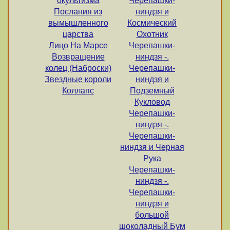
окультизма
Черепашки-
Послания из
ниндзя и
вымышленного
Космический
царства
Охотник
Лицо На Марсе
Черепашки-
Возвращение
ниндзя -.
колец (Наброски)
Черепашки-
Звездные короли
ниндзя и
Коллапс
Подземный
Кукловод
Черепашки-
ниндзя -.
Черепашки-
ниндзя и Черная
Рука
Черепашки-
ниндзя -.
Черепашки-
ниндзя и
большой
шоколадный Бум