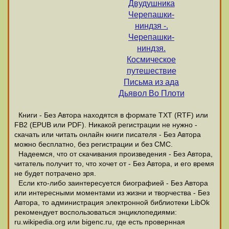
Двудушника
Черепашки-
ниндзя -.
Черепашки-
ниндзя.
Космическое
путешествие
Письма из ада
Дьявол Во Плоти
Книги - Без Автора находятся в формате ТХТ (RTF) или
FB2 (EPUB или PDF). Никакой регистрации не нужно -
скачать или читать онлайн книги писателя - Без Автора
можно бесплатно, без регистрации и без СМС.
Надеемся, что от скачивания произведения - Без Автора,
читатель получит то, что хочет от - Без Автора, и его время
не будет потрачено зря.
Если кто-либо заинтересуется биографией - Без Автора
или интересными моментами из жизни и творчества - Без
Автора, то администрация электронной библиотеки LibOk
рекомендует воспользоваться энциклопедиями:
ru.wikipedia.org или bigenc.ru, где есть провернная