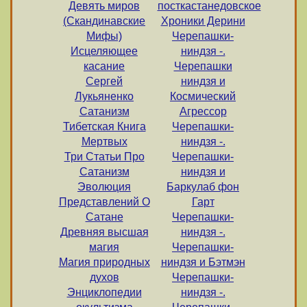
Девять миров
посткастанедовское
(Скандинавские
Хроники Дерини
Мифы)
Черепашки-
Исцеляющее
ниндзя -.
касание
Черепашки
Сергей
ниндзя и
Лукьяненко
Космический
Сатанизм
Агрессор
Тибетская Книга
Черепашки-
Мертвых
ниндзя -.
Три Статьи Про
Черепашки-
Сатанизм
ниндзя и
Эволюция
Баркулаб фон
Представлений О
Гарт
Сатане
Черепашки-
Древняя высшая
ниндзя -.
магия
Черепашки-
Магия природных
ниндзя и Бэтмэн
духов
Черепашки-
Энциклопедии
ниндзя -.