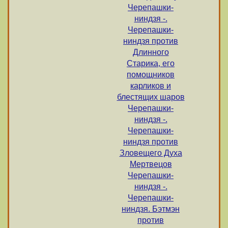
Черепашки-
ниндзя -.
Черепашки-
ниндзя против
Длинного
Старика, его
помощников
карликов и
блестящих шаров
Черепашки-
ниндзя -.
Черепашки-
ниндзя против
Зловещего Духа
Мертвецов
Черепашки-
ниндзя -.
Черепашки-
ниндзя. Бэтмэн
против