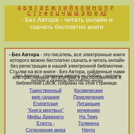
А
Б
В
Г
Д
Е
Ж
З
И
Й
К
Л
М
Н
О
П
Р
С
Т
У
Ф
Х
Ц
Ч
Ш
Щ
Э
Ю
Я
AZ
- Без Автора - читать онлайн и
скачать бесплатно книги
- Без Автора
- это писатель, все электронные книги
которого можно бесплатно скачать и читать онлайн
без регистрации в нашей электронной библиотеке.
Ссылки на все книги - Без Автора, найденные нами
- Без Автора - страница автора на Либоке - читать
или присланные читателями и расположенные в
онлайн и скачать бесплатно книги
библиотеке LibOk, собраны на этой странице.
Таинственный
Космические
мир гадания
Приключения
Египетская
Летающие
"Книга мертвых"
кочевники
Мифы Древнего
На Тему
Египта -
Толкиена
Сотворение мира
Нечто