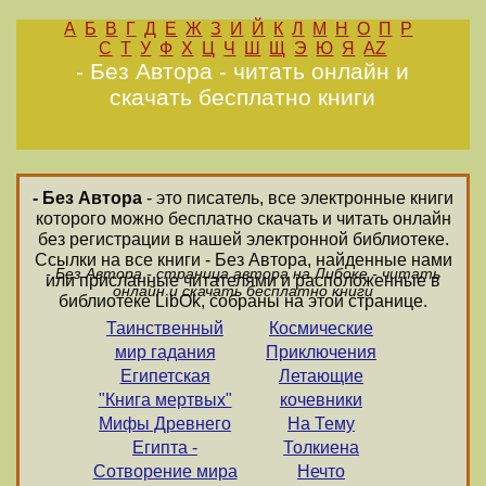
А
Б
В
Г
Д
Е
Ж
З
И
Й
К
Л
М
Н
О
П
Р
С
Т
У
Ф
Х
Ц
Ч
Ш
Щ
Э
Ю
Я
AZ
- Без Автора - читать онлайн и
скачать бесплатно книги
- Без Автора
- это писатель, все электронные книги
которого можно бесплатно скачать и читать онлайн
без регистрации в нашей электронной библиотеке.
Ссылки на все книги - Без Автора, найденные нами
- Без Автора - страница автора на Либоке - читать
или присланные читателями и расположенные в
онлайн и скачать бесплатно книги
библиотеке LibOk, собраны на этой странице.
Таинственный
Космические
мир гадания
Приключения
Египетская
Летающие
"Книга мертвых"
кочевники
Мифы Древнего
На Тему
Египта -
Толкиена
Сотворение мира
Нечто