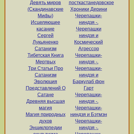
Девять миров
посткастанедовское
(Скандинавские
Хроники Дерини
Мифы)
Черепашки-
Исцеляющее
ниндзя -.
касание
Черепашки
Сергей
ниндзя и
Лукьяненко
Космический
Сатанизм
Агрессор
Тибетская Книга
Черепашки-
Мертвых
ниндзя -.
Три Статьи Про
Черепашки-
Сатанизм
ниндзя и
Эволюция
Баркулаб фон
Представлений О
Гарт
Сатане
Черепашки-
Древняя высшая
ниндзя -.
магия
Черепашки-
Магия природных
ниндзя и Бэтмэн
духов
Черепашки-
Энциклопедии
ниндзя -.