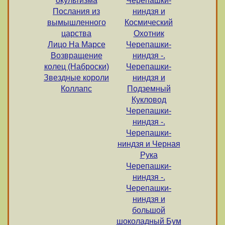
окультизма
Черепашки-
Послания из
ниндзя и
вымышленного
Космический
царства
Охотник
Лицо На Марсе
Черепашки-
Возвращение
ниндзя -.
колец (Наброски)
Черепашки-
Звездные короли
ниндзя и
Коллапс
Подземный
Кукловод
Черепашки-
ниндзя -.
Черепашки-
ниндзя и Черная
Рука
Черепашки-
ниндзя -.
Черепашки-
ниндзя и
большой
шоколадный Бум