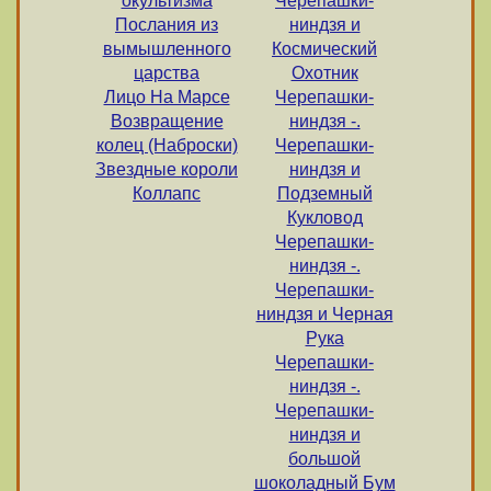
окультизма
Черепашки-
Послания из
ниндзя и
вымышленного
Космический
царства
Охотник
Лицо На Марсе
Черепашки-
Возвращение
ниндзя -.
колец (Наброски)
Черепашки-
Звездные короли
ниндзя и
Коллапс
Подземный
Кукловод
Черепашки-
ниндзя -.
Черепашки-
ниндзя и Черная
Рука
Черепашки-
ниндзя -.
Черепашки-
ниндзя и
большой
шоколадный Бум