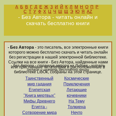
А
Б
В
Г
Д
Е
Ж
З
И
Й
К
Л
М
Н
О
П
Р
С
Т
У
Ф
Х
Ц
Ч
Ш
Щ
Э
Ю
Я
AZ
- Без Автора - читать онлайн и
скачать бесплатно книги
- Без Автора
- это писатель, все электронные книги
которого можно бесплатно скачать и читать онлайн
без регистрации в нашей электронной библиотеке.
Ссылки на все книги - Без Автора, найденные нами
- Без Автора - страница автора на Либоке - читать
или присланные читателями и расположенные в
онлайн и скачать бесплатно книги
библиотеке LibOk, собраны на этой странице.
Таинственный
Космические
мир гадания
Приключения
Египетская
Летающие
"Книга мертвых"
кочевники
Мифы Древнего
На Тему
Египта -
Толкиена
Сотворение мира
Нечто