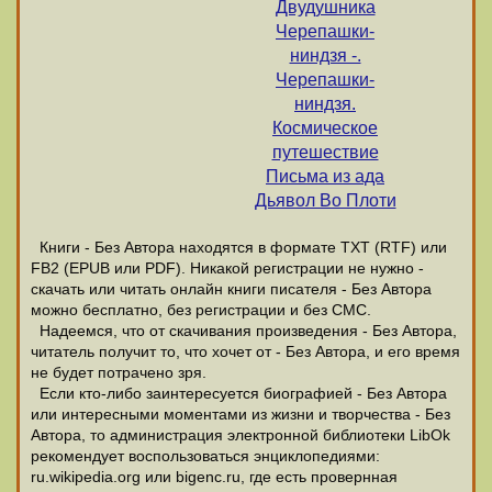
Двудушника
Черепашки-
ниндзя -.
Черепашки-
ниндзя.
Космическое
путешествие
Письма из ада
Дьявол Во Плоти
Книги - Без Автора находятся в формате ТХТ (RTF) или
FB2 (EPUB или PDF). Никакой регистрации не нужно -
скачать или читать онлайн книги писателя - Без Автора
можно бесплатно, без регистрации и без СМС.
Надеемся, что от скачивания произведения - Без Автора,
читатель получит то, что хочет от - Без Автора, и его время
не будет потрачено зря.
Если кто-либо заинтересуется биографией - Без Автора
или интересными моментами из жизни и творчества - Без
Автора, то администрация электронной библиотеки LibOk
рекомендует воспользоваться энциклопедиями:
ru.wikipedia.org или bigenc.ru, где есть провернная