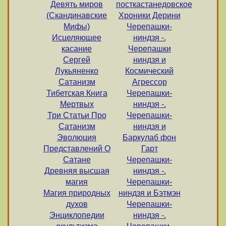
Девять миров
посткастанедовское
(Скандинавские
Хроники Дерини
Мифы)
Черепашки-
Исцеляющее
ниндзя -.
касание
Черепашки
Сергей
ниндзя и
Лукьяненко
Космический
Сатанизм
Агрессор
Тибетская Книга
Черепашки-
Мертвых
ниндзя -.
Три Статьи Про
Черепашки-
Сатанизм
ниндзя и
Эволюция
Баркулаб фон
Представлений О
Гарт
Сатане
Черепашки-
Древняя высшая
ниндзя -.
магия
Черепашки-
Магия природных
ниндзя и Бэтмэн
духов
Черепашки-
Энциклопедии
ниндзя -.