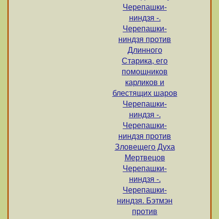
Черепашки-
ниндзя -.
Черепашки-
ниндзя против
Длинного
Старика, его
помощников
карликов и
блестящих шаров
Черепашки-
ниндзя -.
Черепашки-
ниндзя против
Зловещего Духа
Мертвецов
Черепашки-
ниндзя -.
Черепашки-
ниндзя. Бэтмэн
против