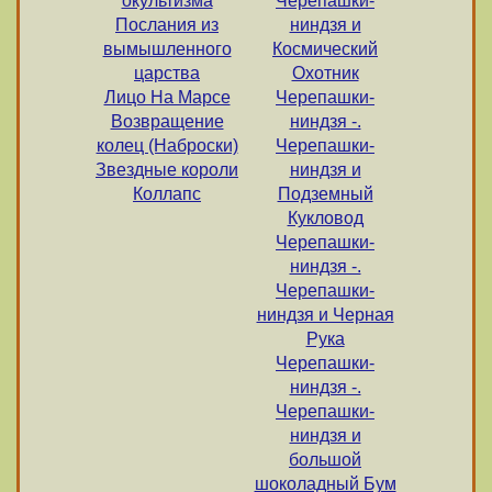
окультизма
Черепашки-
Послания из
ниндзя и
вымышленного
Космический
царства
Охотник
Лицо На Марсе
Черепашки-
Возвращение
ниндзя -.
колец (Наброски)
Черепашки-
Звездные короли
ниндзя и
Коллапс
Подземный
Кукловод
Черепашки-
ниндзя -.
Черепашки-
ниндзя и Черная
Рука
Черепашки-
ниндзя -.
Черепашки-
ниндзя и
большой
шоколадный Бум