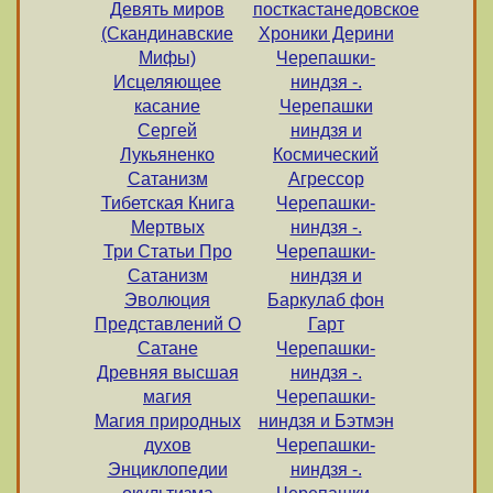
Девять миров
посткастанедовское
(Скандинавские
Хроники Дерини
Мифы)
Черепашки-
Исцеляющее
ниндзя -.
касание
Черепашки
Сергей
ниндзя и
Лукьяненко
Космический
Сатанизм
Агрессор
Тибетская Книга
Черепашки-
Мертвых
ниндзя -.
Три Статьи Про
Черепашки-
Сатанизм
ниндзя и
Эволюция
Баркулаб фон
Представлений О
Гарт
Сатане
Черепашки-
Древняя высшая
ниндзя -.
магия
Черепашки-
Магия природных
ниндзя и Бэтмэн
духов
Черепашки-
Энциклопедии
ниндзя -.