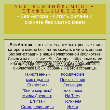
А
Б
В
Г
Д
Е
Ж
З
И
Й
К
Л
М
Н
О
П
Р
С
Т
У
Ф
Х
Ц
Ч
Ш
Щ
Э
Ю
Я
AZ
- Без Автора - читать онлайн и
скачать бесплатно книги
- Без Автора
- это писатель, все электронные книги
которого можно бесплатно скачать и читать онлайн
без регистрации в нашей электронной библиотеке.
Ссылки на все книги - Без Автора, найденные нами
- Без Автора - страница автора на Либоке - читать
или присланные читателями и расположенные в
онлайн и скачать бесплатно книги
библиотеке LibOk, собраны на этой странице.
Таинственный
Космические
мир гадания
Приключения
Египетская
Летающие
"Книга мертвых"
кочевники
Мифы Древнего
На Тему
Египта -
Толкиена
Сотворение мира
Нечто