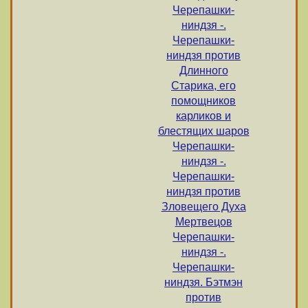
Черепашки-
ниндзя -.
Черепашки-
ниндзя против
Длинного
Старика, его
помощников
карликов и
блестящих шаров
Черепашки-
ниндзя -.
Черепашки-
ниндзя против
Зловещего Духа
Мертвецов
Черепашки-
ниндзя -.
Черепашки-
ниндзя. Бэтмэн
против