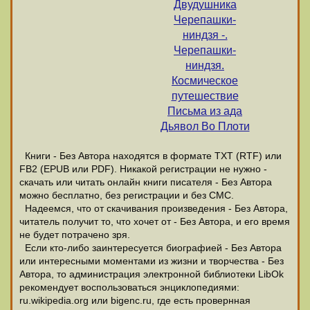
Двудушника
Черепашки-
ниндзя -.
Черепашки-
ниндзя.
Космическое
путешествие
Письма из ада
Дьявол Во Плоти
Книги - Без Автора находятся в формате ТХТ (RTF) или
FB2 (EPUB или PDF). Никакой регистрации не нужно -
скачать или читать онлайн книги писателя - Без Автора
можно бесплатно, без регистрации и без СМС.
Надеемся, что от скачивания произведения - Без Автора,
читатель получит то, что хочет от - Без Автора, и его время
не будет потрачено зря.
Если кто-либо заинтересуется биографией - Без Автора
или интересными моментами из жизни и творчества - Без
Автора, то администрация электронной библиотеки LibOk
рекомендует воспользоваться энциклопедиями:
ru.wikipedia.org или bigenc.ru, где есть провернная