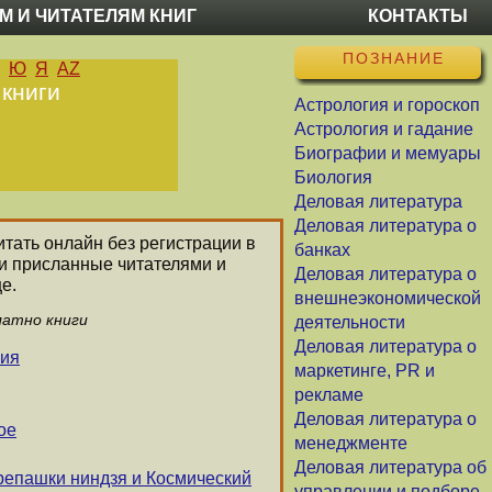
М И ЧИТАТЕЛЯМ КНИГ
КОНТАКТЫ
ПОЗНАНИЕ
Ю
Я
AZ
 книги
Астрология и гороскоп
Астрология и гадание
Биографии и мемуары
Биология
Деловая литература
Деловая литература о
итать онлайн без регистрации в
банках
ли присланные читателями и
Деловая литература о
е.
внешнеэкономической
латно книги
деятельности
Деловая литература о
ния
маркетинге, PR и
рекламе
Деловая литература о
ое
менеджменте
Деловая литература об
репашки ниндзя и Космический
управлении и подборе