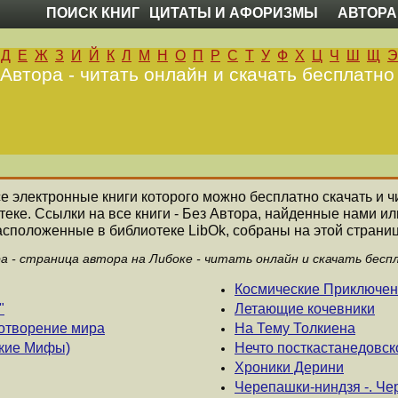
ПОИСК КНИГ
ЦИТАТЫ И АФОРИЗМЫ
АВТОРА
Д
Е
Ж
З
И
Й
К
Л
М
Н
О
П
Р
С
Т
У
Ф
Х
Ц
Ч
Ш
Щ
Э
 Автора - читать онлайн и скачать бесплатно
все электронные книги которого можно бесплатно скачать и ч
еке. Ссылки на все книги - Без Автора, найденные нами и
асположенные в библиотеке LibOk, собраны на этой страниц
ра - страница автора на Либоке - читать онлайн и скачать бесп
Космические Приключе
"
Летающие кочевники
отворение мира
На Тему Толкиена
ские Мифы)
Нечто посткастанедовск
Хроники Дерини
Черепашки-ниндзя -. Че