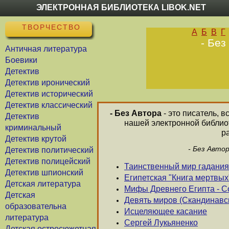
ЭЛЕКТРОННАЯ БИБЛИОТЕКА LIBOK.NET
ТВОРЧЕСТВО
А
Б
В
Г
- Без
Античная литература
Боевики
Детектив
Детектив иронический
Детектив исторический
Детектив классический
- Без Автора
- это писатель, 
Детектив
нашей электронной библиот
криминальный
р
Детектив крутой
- Без Авто
Детектив политический
Детектив полицейский
Таинственный мир гадания
Детектив шпионский
Египетская "Книга мертвых
Детская литература
Мифы Древнего Египта - С
Детская
Девять миров (Скандинав
образовательна
Исцеляющее касание
литература
Сергей Лукьяненко
Детская остросюжетная