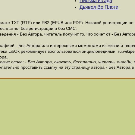
Письма из ада
Дьявол Во Плоти
мате ТХТ (RTF) или FB2 (EPUB или PDF). Никакой регистрации не н
бесплатно, без регистрации и без СМС.
дения - Без Автора, читатель получит то, что хочет от - Без Автор
афией - Без Автора или интересными моментами из жизни и творче
и LibOk рекомендует воспользоваться энциклопедиями: ru.wikipedia
ора.
евые слова: - Без Автора, скачать, бесплатно, читать, онлайн, 
лательно проставить ссылку на эту страницу автора - Без Автора в