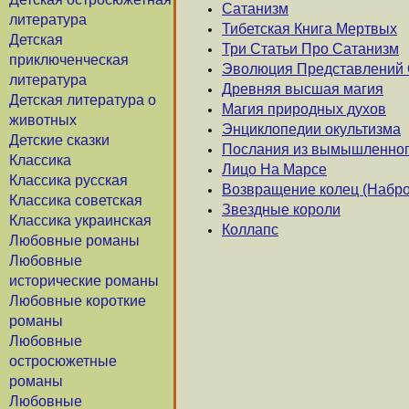
Сатанизм
литература
Тибетская Книга Мертвых
Детская
Три Статьи Про Сатанизм
приключенческая
Эволюция Представлений 
литература
Древняя высшая магия
Детская литература о
Магия природных духов
животных
Энциклопедии окультизма
Детские сказки
Послания из вымышленног
Классика
Лицо На Марсе
Классика русская
Возвращение колец (Набро
Классика советская
Звездные короли
Классика украинская
Коллапс
Любовные романы
Любовные
исторические романы
Любовные короткие
романы
Любовные
остросюжетные
романы
Любовные