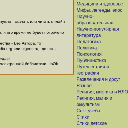
Медицина и здоровье
Мифы, легенды, эпос
Научно-
ужно - скачать или читать онлайн
образовательная
Научно-популярная
а, и его время не будет потрачено
литература
Педагогика
ства - Без Автора, то
Политика
.org или bigenc.ru, где есть
Психология
книги
Публицистика
 электронной библиотеки LibOk
Путешествия и
география
Развлечения и досуг
Разное
Религия, мистика и НЛО
Религия, магия и
оккультизм
Секс учеба
Стихи
Стихи детские