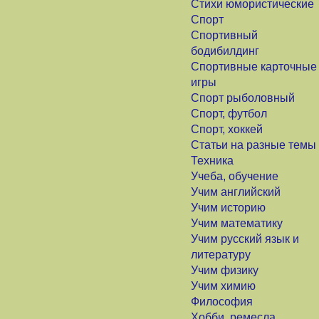
Стихи юмористические
Спорт
Спортивный
бодибилдинг
Спортивные карточные
игры
Спорт рыболовный
Спорт, футбол
Спорт, хоккей
Статьи на разные темы
Техника
Учеба, обучение
Учим английский
Учим историю
Учим математику
Учим русский язык и
литературу
Учим физику
Учим химию
Философия
Хобби, ремесла