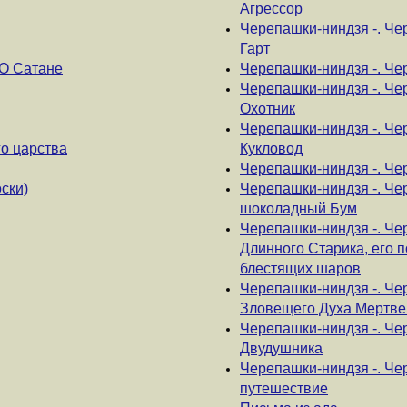
Агрессор
Черепашки-ниндзя -. Че
Гарт
О Сатане
Черепашки-ниндзя -. Че
Черепашки-ниндзя -. Че
Охотник
Черепашки-ниндзя -. Ч
о царства
Кукловод
Черепашки-ниндзя -. Че
ски)
Черепашки-ниндзя -. Че
шоколадный Бум
Черепашки-ниндзя -. Че
Длинного Старика, его 
блестящих шаров
Черепашки-ниндзя -. Че
Зловещего Духа Мертве
Черепашки-ниндзя -. Че
Двудушника
Черепашки-ниндзя -. Че
путешествие