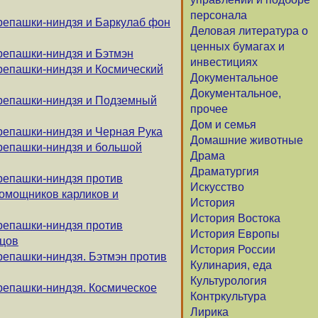
персонала
репашки-ниндзя и Баркулаб фон
Деловая литература о
ценных бумагах и
репашки-ниндзя и Бэтмэн
инвестициях
репашки-ниндзя и Космический
Документальное
Документальное,
ерепашки-ниндзя и Подземный
прочее
Дом и семья
репашки-ниндзя и Черная Рука
Домашние животные
репашки-ниндзя и большой
Драма
Драматургия
репашки-ниндзя против
Искусство
помощников карликов и
История
История Востока
репашки-ниндзя против
История Европы
цов
История России
репашки-ниндзя. Бэтмэн против
Кулинария, еда
Культурология
репашки-ниндзя. Космическое
Контркультура
Лирика