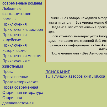
современные романы
Любовные
фантастические
Книги - Без Автора находятся в фор
романы
книги писателя - Без Автора можно 
Приключения
Надеемся, что от скачивания произве
Приключения, вестерн
зря.
Приключения
Если кто-либо заинтересуется биогр
индейские
администрация электронной библиотек
Приключения
провернная информация о - Без Авт
Ключ
исторические
После чтения книг
- Без Автора
же
Приключения морские
Приключения с
животными
Проза
ПОИСК КНИГ
ТОП лучших авторов книг Либока
Проза военная
Проза историческая
Проза современная
Старинная литература
Старинная
древневосточная