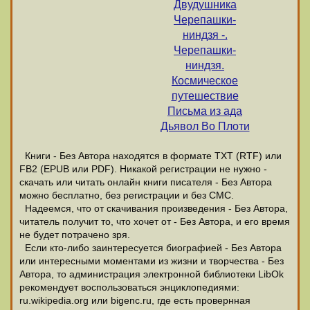
Двудушника
Черепашки-
ниндзя -.
Черепашки-
ниндзя.
Космическое
путешествие
Письма из ада
Дьявол Во Плоти
Книги - Без Автора находятся в формате ТХТ (RTF) или
FB2 (EPUB или PDF). Никакой регистрации не нужно -
скачать или читать онлайн книги писателя - Без Автора
можно бесплатно, без регистрации и без СМС.
Надеемся, что от скачивания произведения - Без Автора,
читатель получит то, что хочет от - Без Автора, и его время
не будет потрачено зря.
Если кто-либо заинтересуется биографией - Без Автора
или интересными моментами из жизни и творчества - Без
Автора, то администрация электронной библиотеки LibOk
рекомендует воспользоваться энциклопедиями:
ru.wikipedia.org или bigenc.ru, где есть провернная