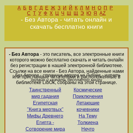
А
Б
В
Г
Д
Е
Ж
З
И
Й
К
Л
М
Н
О
П
Р
С
Т
У
Ф
Х
Ц
Ч
Ш
Щ
Э
Ю
Я
AZ
- Без Автора - читать онлайн и
скачать бесплатно книги
- Без Автора
- это писатель, все электронные книги
которого можно бесплатно скачать и читать онлайн
без регистрации в нашей электронной библиотеке.
Ссылки на все книги - Без Автора, найденные нами
- Без Автора - страница автора на Либоке - читать
или присланные читателями и расположенные в
онлайн и скачать бесплатно книги
библиотеке LibOk, собраны на этой странице.
Таинственный
Космические
мир гадания
Приключения
Египетская
Летающие
"Книга мертвых"
кочевники
Мифы Древнего
На Тему
Египта -
Толкиена
Сотворение мира
Нечто