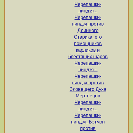
Черепашки-
ниндзя -.
Черепашки-
ниндзя против
Длинного
Старика, его
помощников
карликов и
блестящих шаров
Черепашки-
ниндзя -.
Черепашки-
ниндзя против
Зловещего Духа
Мертвецов
Черепашки-
ниндзя -.
Черепашки-
ниндзя. Бэтмэн
против