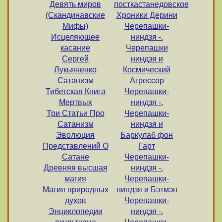
Девять миров
посткастанедовское
(Скандинавские
Хроники Дерини
Мифы)
Черепашки-
Исцеляющее
ниндзя -.
касание
Черепашки
Сергей
ниндзя и
Лукьяненко
Космический
Сатанизм
Агрессор
Тибетская Книга
Черепашки-
Мертвых
ниндзя -.
Три Статьи Про
Черепашки-
Сатанизм
ниндзя и
Эволюция
Баркулаб фон
Представлений О
Гарт
Сатане
Черепашки-
Древняя высшая
ниндзя -.
магия
Черепашки-
Магия природных
ниндзя и Бэтмэн
духов
Черепашки-
Энциклопедии
ниндзя -.