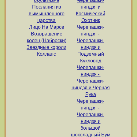
окультизма
Черепашки-
Послания из
ниндзя и
вымышленного
Космический
царства
Охотник
Лицо На Марсе
Черепашки-
Возвращение
ниндзя -.
колец (Наброски)
Черепашки-
Звездные короли
ниндзя и
Коллапс
Подземный
Кукловод
Черепашки-
ниндзя -.
Черепашки-
ниндзя и Черная
Рука
Черепашки-
ниндзя -.
Черепашки-
ниндзя и
большой
шоколадный Бум