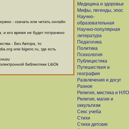
Медицина и здоровье
Мифы, легенды, эпос
Научно-
ужно - скачать или читать онлайн
образовательная
Научно-популярная
а, и его время не будет потрачено
литература
Педагогика
ства - Без Автора, то
Политика
.org или bigenc.ru, где есть
Психология
книги
Публицистика
 электронной библиотеки LibOk
Путешествия и
география
Развлечения и досуг
Разное
Религия, мистика и НЛО
Религия, магия и
оккультизм
Секс учеба
Стихи
Стихи детские