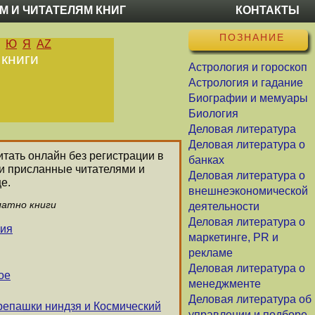
М И ЧИТАТЕЛЯМ КНИГ
КОНТАКТЫ
ПОЗНАНИЕ
Ю
Я
AZ
 книги
Астрология и гороскоп
Астрология и гадание
Биографии и мемуары
Биология
Деловая литература
Деловая литература о
итать онлайн без регистрации в
банках
ли присланные читателями и
Деловая литература о
е.
внешнеэкономической
латно книги
деятельности
Деловая литература о
ния
маркетинге, PR и
рекламе
Деловая литература о
ое
менеджменте
Деловая литература об
репашки ниндзя и Космический
управлении и подборе