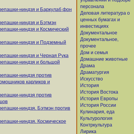
персонала
репашки-ниндзя и Баркулаб фон
Деловая литература о
ценных бумагах и
репашки-ниндзя и Бэтмэн
инвестициях
репашки-ниндзя и Космический
Документальное
Документальное,
ерепашки-ниндзя и Подземный
прочее
Дом и семья
репашки-ниндзя и Черная Рука
Домашние животные
репашки-ниндзя и большой
Драма
Драматургия
репашки-ниндзя против
Искусство
помощников карликов и
История
История Востока
репашки-ниндзя против
История Европы
цов
История России
репашки-ниндзя. Бэтмэн против
Кулинария, еда
Культурология
репашки-ниндзя. Космическое
Контркультура
Лирика