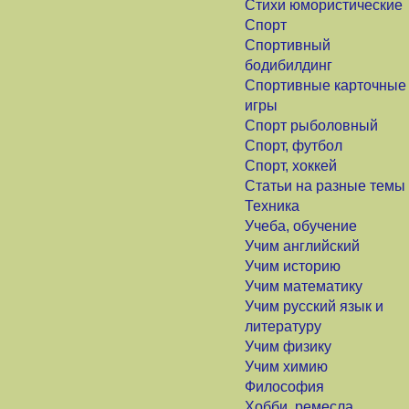
Стихи юмористические
Спорт
Спортивный
бодибилдинг
Спортивные карточные
игры
Спорт рыболовный
Спорт, футбол
Спорт, хоккей
Статьи на разные темы
Техника
Учеба, обучение
Учим английский
Учим историю
Учим математику
Учим русский язык и
литературу
Учим физику
Учим химию
Философия
Хобби, ремесла