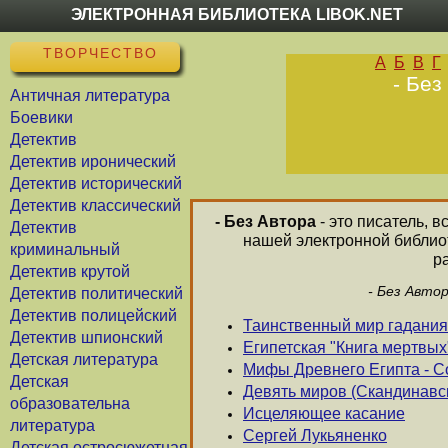
ЭЛЕКТРОННАЯ БИБЛИОТЕКА LIBOK.NET
ТВОРЧЕСТВО
А
Б
В
Г
- Без
Античная литература
Боевики
Детектив
Детектив иронический
Детектив исторический
Детектив классический
- Без Автора
- это писатель, 
Детектив
нашей электронной библиот
криминальный
р
Детектив крутой
- Без Авто
Детектив политический
Детектив полицейский
Таинственный мир гадания
Детектив шпионский
Египетская "Книга мертвых
Детская литература
Мифы Древнего Египта - С
Детская
Девять миров (Скандинав
образовательна
Исцеляющее касание
литература
Сергей Лукьяненко
Детская остросюжетная