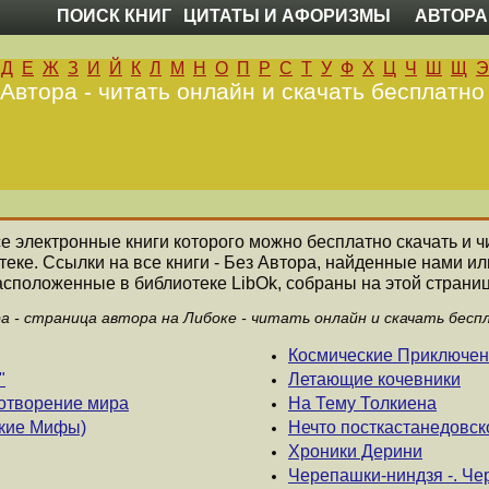
ПОИСК КНИГ
ЦИТАТЫ И АФОРИЗМЫ
АВТОРА
Д
Е
Ж
З
И
Й
К
Л
М
Н
О
П
Р
С
Т
У
Ф
Х
Ц
Ч
Ш
Щ
Э
 Автора - читать онлайн и скачать бесплатно
все электронные книги которого можно бесплатно скачать и ч
еке. Ссылки на все книги - Без Автора, найденные нами и
асположенные в библиотеке LibOk, собраны на этой страниц
ра - страница автора на Либоке - читать онлайн и скачать бесп
Космические Приключе
"
Летающие кочевники
отворение мира
На Тему Толкиена
ские Мифы)
Нечто посткастанедовск
Хроники Дерини
Черепашки-ниндзя -. Че