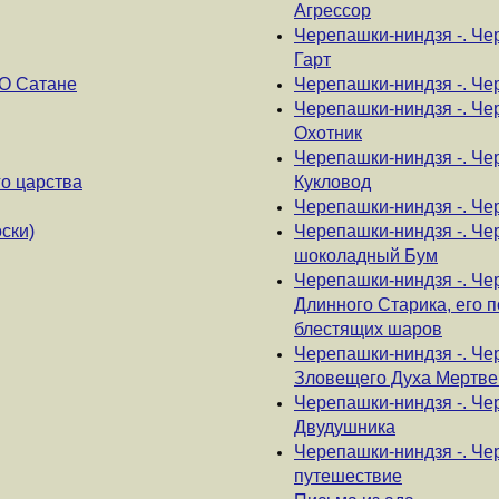
Агрессор
Черепашки-ниндзя -. Че
Гарт
О Сатане
Черепашки-ниндзя -. Че
Черепашки-ниндзя -. Че
Охотник
Черепашки-ниндзя -. Ч
о царства
Кукловод
Черепашки-ниндзя -. Че
ски)
Черепашки-ниндзя -. Че
шоколадный Бум
Черепашки-ниндзя -. Че
Длинного Старика, его 
блестящих шаров
Черепашки-ниндзя -. Че
Зловещего Духа Мертве
Черепашки-ниндзя -. Че
Двудушника
Черепашки-ниндзя -. Че
путешествие