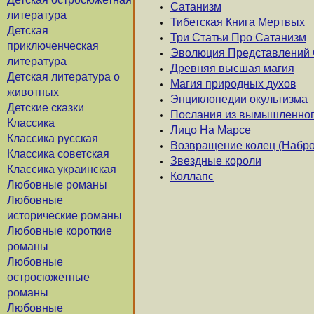
Сатанизм
литература
Тибетская Книга Мертвых
Детская
Три Статьи Про Сатанизм
приключенческая
Эволюция Представлений 
литература
Древняя высшая магия
Детская литература о
Магия природных духов
животных
Энциклопедии окультизма
Детские сказки
Послания из вымышленног
Классика
Лицо На Марсе
Классика русская
Возвращение колец (Набро
Классика советская
Звездные короли
Классика украинская
Коллапс
Любовные романы
Любовные
исторические романы
Любовные короткие
романы
Любовные
остросюжетные
романы
Любовные