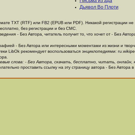
Письма из ада
Дьявол Во Плоти
мате ТХТ (RTF) или FB2 (EPUB или PDF). Никакой регистрации не н
бесплатно, без регистрации и без СМС.
дения - Без Автора, читатель получит то, что хочет от - Без Автор
афией - Без Автора или интересными моментами из жизни и творче
и LibOk рекомендует воспользоваться энциклопедиями: ru.wikipedia
ора.
евые слова: - Без Автора, скачать, бесплатно, читать, онлайн, 
лательно проставить ссылку на эту страницу автора - Без Автора в