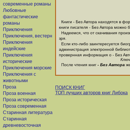
современные романы
Любовные
фантастические
Книги - Без Автора находятся в фор
романы
книги писателя - Без Автора можно 
Приключения
Надеемся, что от скачивания произве
Приключения, вестерн
зря.
Приключения
Если кто-либо заинтересуется биогр
индейские
администрация электронной библиотек
Приключения
провернная информация о - Без Авт
Ключ
исторические
После чтения книг
- Без Автора
же
Приключения морские
Приключения с
животными
Проза
ПОИСК КНИГ
ТОП лучших авторов книг Либока
Проза военная
Проза историческая
Проза современная
Старинная литература
Старинная
древневосточная