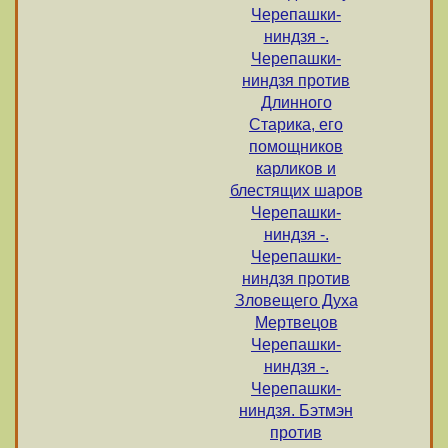
Черепашки-
ниндзя -.
Черепашки-
ниндзя против
Длинного
Старика, его
помощников
карликов и
блестящих шаров
Черепашки-
ниндзя -.
Черепашки-
ниндзя против
Зловещего Духа
Мертвецов
Черепашки-
ниндзя -.
Черепашки-
ниндзя. Бэтмэн
против