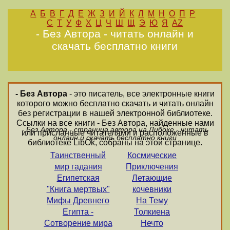
А
Б
В
Г
Д
Е
Ж
З
И
Й
К
Л
М
Н
О
П
Р
С
Т
У
Ф
Х
Ц
Ч
Ш
Щ
Э
Ю
Я
AZ
- Без Автора - читать онлайн и
скачать бесплатно книги
- Без Автора
- это писатель, все электронные книги
которого можно бесплатно скачать и читать онлайн
без регистрации в нашей электронной библиотеке.
Ссылки на все книги - Без Автора, найденные нами
- Без Автора - страница автора на Либоке - читать
или присланные читателями и расположенные в
онлайн и скачать бесплатно книги
библиотеке LibOk, собраны на этой странице.
Таинственный
Космические
мир гадания
Приключения
Египетская
Летающие
"Книга мертвых"
кочевники
Мифы Древнего
На Тему
Египта -
Толкиена
Сотворение мира
Нечто