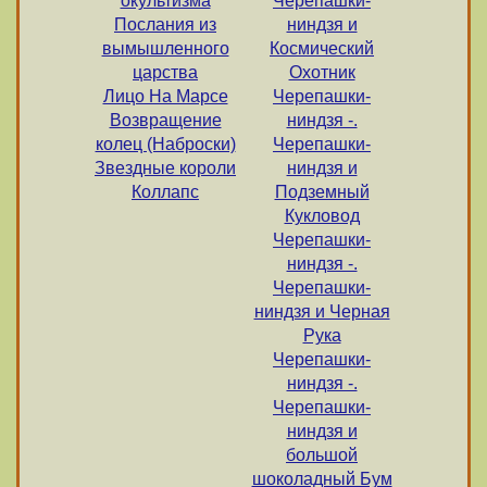
окультизма
Черепашки-
Послания из
ниндзя и
вымышленного
Космический
царства
Охотник
Лицо На Марсе
Черепашки-
Возвращение
ниндзя -.
колец (Наброски)
Черепашки-
Звездные короли
ниндзя и
Коллапс
Подземный
Кукловод
Черепашки-
ниндзя -.
Черепашки-
ниндзя и Черная
Рука
Черепашки-
ниндзя -.
Черепашки-
ниндзя и
большой
шоколадный Бум