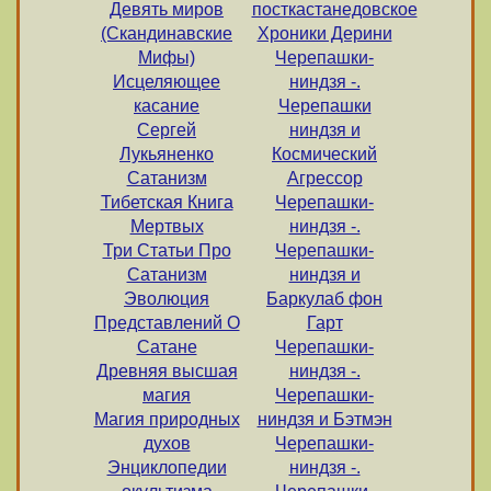
Девять миров
посткастанедовское
(Скандинавские
Хроники Дерини
Мифы)
Черепашки-
Исцеляющее
ниндзя -.
касание
Черепашки
Сергей
ниндзя и
Лукьяненко
Космический
Сатанизм
Агрессор
Тибетская Книга
Черепашки-
Мертвых
ниндзя -.
Три Статьи Про
Черепашки-
Сатанизм
ниндзя и
Эволюция
Баркулаб фон
Представлений О
Гарт
Сатане
Черепашки-
Древняя высшая
ниндзя -.
магия
Черепашки-
Магия природных
ниндзя и Бэтмэн
духов
Черепашки-
Энциклопедии
ниндзя -.