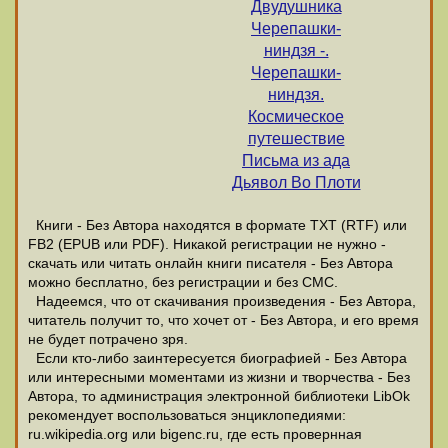
Двудушника
Черепашки-
ниндзя -.
Черепашки-
ниндзя.
Космическое
путешествие
Письма из ада
Дьявол Во Плоти
Книги - Без Автора находятся в формате ТХТ (RTF) или
FB2 (EPUB или PDF). Никакой регистрации не нужно -
скачать или читать онлайн книги писателя - Без Автора
можно бесплатно, без регистрации и без СМС.
Надеемся, что от скачивания произведения - Без Автора,
читатель получит то, что хочет от - Без Автора, и его время
не будет потрачено зря.
Если кто-либо заинтересуется биографией - Без Автора
или интересными моментами из жизни и творчества - Без
Автора, то администрация электронной библиотеки LibOk
рекомендует воспользоваться энциклопедиями:
ru.wikipedia.org или bigenc.ru, где есть провернная