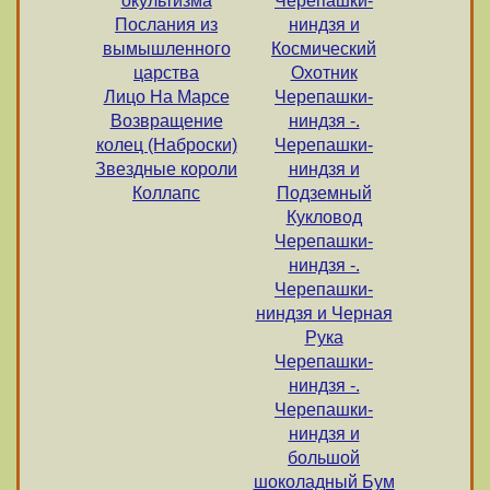
окультизма
Черепашки-
Послания из
ниндзя и
вымышленного
Космический
царства
Охотник
Лицо На Марсе
Черепашки-
Возвращение
ниндзя -.
колец (Наброски)
Черепашки-
Звездные короли
ниндзя и
Коллапс
Подземный
Кукловод
Черепашки-
ниндзя -.
Черепашки-
ниндзя и Черная
Рука
Черепашки-
ниндзя -.
Черепашки-
ниндзя и
большой
шоколадный Бум