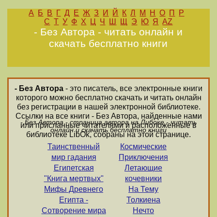
А
Б
В
Г
Д
Е
Ж
З
И
Й
К
Л
М
Н
О
П
Р
С
Т
У
Ф
Х
Ц
Ч
Ш
Щ
Э
Ю
Я
AZ
- Без Автора - читать онлайн и
скачать бесплатно книги
- Без Автора
- это писатель, все электронные книги
которого можно бесплатно скачать и читать онлайн
без регистрации в нашей электронной библиотеке.
Ссылки на все книги - Без Автора, найденные нами
- Без Автора - страница автора на Либоке - читать
или присланные читателями и расположенные в
онлайн и скачать бесплатно книги
библиотеке LibOk, собраны на этой странице.
Таинственный
Космические
мир гадания
Приключения
Египетская
Летающие
"Книга мертвых"
кочевники
Мифы Древнего
На Тему
Египта -
Толкиена
Сотворение мира
Нечто