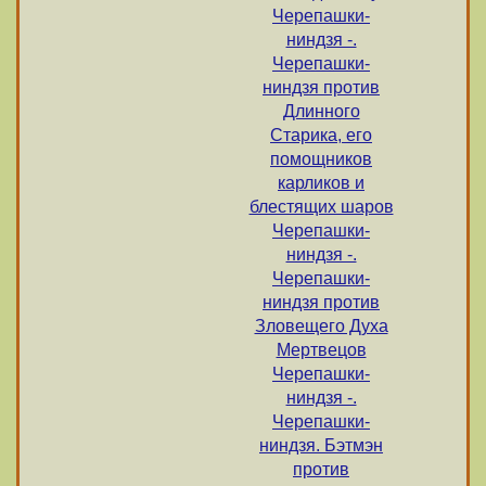
Черепашки-
ниндзя -.
Черепашки-
ниндзя против
Длинного
Старика, его
помощников
карликов и
блестящих шаров
Черепашки-
ниндзя -.
Черепашки-
ниндзя против
Зловещего Духа
Мертвецов
Черепашки-
ниндзя -.
Черепашки-
ниндзя. Бэтмэн
против