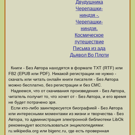
Двудушника
Черепашки-
ниндзя -.
Черепашки-
ниндзя.
Космическое
путешествие
Письма из ада
Дьявол Во Плоти
Книги - Без Автора находятся в формате ТХТ (RTF) или
FB2 (EPUB или PDF). Никакой регистрации не нужно -
скачать или читать онлайн книги писателя - Без Автора
можно бесплатно, без регистрации и без СМС.
Надеемся, что от скачивания произведения - Без Автора,
читатель получит то, что хочет от - Без Автора, и его время
не будет потрачено зря.
Если кто-либо заинтересуется биографией - Без Автора
или интересными моментами из жизни и творчества - Без
Автора, то администрация электронной библиотеки LibOk
рекомендует воспользоваться энциклопедиями:
ru.wikipedia.org или bigenc.ru, где есть провернная