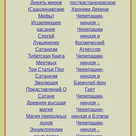
Девять миров
посткастанедовское
(Скандинавские
Хроники Дерини
Мифы)
Черепашки-
Исцеляющее
ниндзя -.
касание
Черепашки
Сергей
ниндзя и
Лукьяненко
Космический
Сатанизм
Агрессор
Тибетская Книга
Черепашки-
Мертвых
ниндзя -.
Три Статьи Про
Черепашки-
Сатанизм
ниндзя и
Эволюция
Баркулаб фон
Представлений О
Гарт
Сатане
Черепашки-
Древняя высшая
ниндзя -.
магия
Черепашки-
Магия природных
ниндзя и Бэтмэн
духов
Черепашки-
Энциклопедии
ниндзя -.