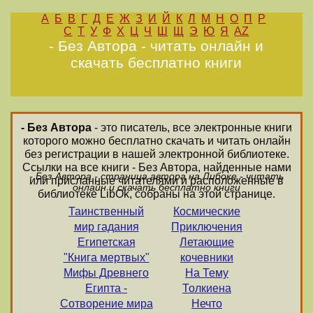
А
Б
В
Г
Д
Е
Ж
З
И
Й
К
Л
М
Н
О
П
Р
С
Т
У
Ф
Х
Ц
Ч
Ш
Щ
Э
Ю
Я
AZ
- Без Автора - читать онлайн и
скачать бесплатно книги
- Без Автора
- это писатель, все электронные книги
которого можно бесплатно скачать и читать онлайн
без регистрации в нашей электронной библиотеке.
Ссылки на все книги - Без Автора, найденные нами
- Без Автора - страница автора на Либоке - читать
или присланные читателями и расположенные в
онлайн и скачать бесплатно книги
библиотеке LibOk, собраны на этой странице.
Таинственный
Космические
мир гадания
Приключения
Египетская
Летающие
"Книга мертвых"
кочевники
Мифы Древнего
На Тему
Египта -
Толкиена
Сотворение мира
Нечто