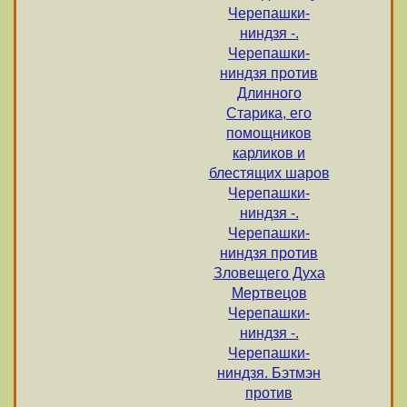
Черепашки-
ниндзя -.
Черепашки-
ниндзя против
Длинного
Старика, его
помощников
карликов и
блестящих шаров
Черепашки-
ниндзя -.
Черепашки-
ниндзя против
Зловещего Духа
Мертвецов
Черепашки-
ниндзя -.
Черепашки-
ниндзя. Бэтмэн
против