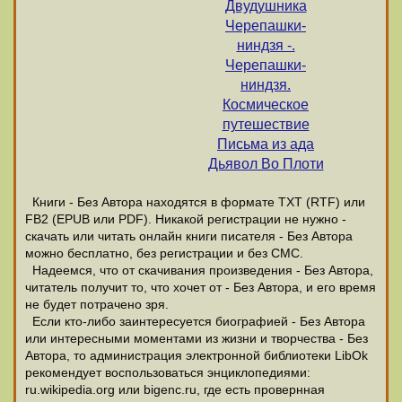
Двудушника
Черепашки-
ниндзя -.
Черепашки-
ниндзя.
Космическое
путешествие
Письма из ада
Дьявол Во Плоти
Книги - Без Автора находятся в формате ТХТ (RTF) или
FB2 (EPUB или PDF). Никакой регистрации не нужно -
скачать или читать онлайн книги писателя - Без Автора
можно бесплатно, без регистрации и без СМС.
Надеемся, что от скачивания произведения - Без Автора,
читатель получит то, что хочет от - Без Автора, и его время
не будет потрачено зря.
Если кто-либо заинтересуется биографией - Без Автора
или интересными моментами из жизни и творчества - Без
Автора, то администрация электронной библиотеки LibOk
рекомендует воспользоваться энциклопедиями:
ru.wikipedia.org или bigenc.ru, где есть провернная