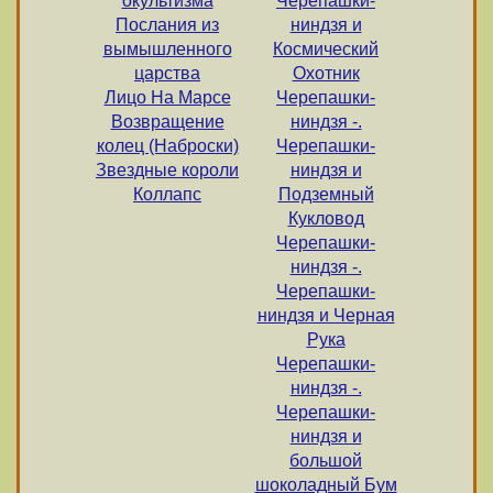
окультизма
Черепашки-
Послания из
ниндзя и
вымышленного
Космический
царства
Охотник
Лицо На Марсе
Черепашки-
Возвращение
ниндзя -.
колец (Наброски)
Черепашки-
Звездные короли
ниндзя и
Коллапс
Подземный
Кукловод
Черепашки-
ниндзя -.
Черепашки-
ниндзя и Черная
Рука
Черепашки-
ниндзя -.
Черепашки-
ниндзя и
большой
шоколадный Бум