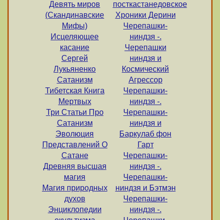
Девять миров
посткастанедовское
(Скандинавские
Хроники Дерини
Мифы)
Черепашки-
Исцеляющее
ниндзя -.
касание
Черепашки
Сергей
ниндзя и
Лукьяненко
Космический
Сатанизм
Агрессор
Тибетская Книга
Черепашки-
Мертвых
ниндзя -.
Три Статьи Про
Черепашки-
Сатанизм
ниндзя и
Эволюция
Баркулаб фон
Представлений О
Гарт
Сатане
Черепашки-
Древняя высшая
ниндзя -.
магия
Черепашки-
Магия природных
ниндзя и Бэтмэн
духов
Черепашки-
Энциклопедии
ниндзя -.