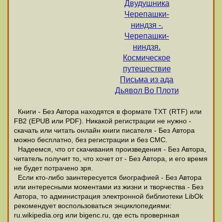
Двудушника
Черепашки-
ниндзя -.
Черепашки-
ниндзя.
Космическое
путешествие
Письма из ада
Дьявол Во Плоти
Книги - Без Автора находятся в формате ТХТ (RTF) или
FB2 (EPUB или PDF). Никакой регистрации не нужно -
скачать или читать онлайн книги писателя - Без Автора
можно бесплатно, без регистрации и без СМС.
Надеемся, что от скачивания произведения - Без Автора,
читатель получит то, что хочет от - Без Автора, и его время
не будет потрачено зря.
Если кто-либо заинтересуется биографией - Без Автора
или интересными моментами из жизни и творчества - Без
Автора, то администрация электронной библиотеки LibOk
рекомендует воспользоваться энциклопедиями:
ru.wikipedia.org или bigenc.ru, где есть провернная