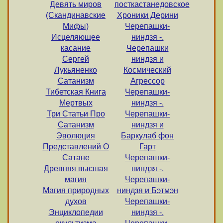
Девять миров
посткастанедовское
(Скандинавские
Хроники Дерини
Мифы)
Черепашки-
Исцеляющее
ниндзя -.
касание
Черепашки
Сергей
ниндзя и
Лукьяненко
Космический
Сатанизм
Агрессор
Тибетская Книга
Черепашки-
Мертвых
ниндзя -.
Три Статьи Про
Черепашки-
Сатанизм
ниндзя и
Эволюция
Баркулаб фон
Представлений О
Гарт
Сатане
Черепашки-
Древняя высшая
ниндзя -.
магия
Черепашки-
Магия природных
ниндзя и Бэтмэн
духов
Черепашки-
Энциклопедии
ниндзя -.