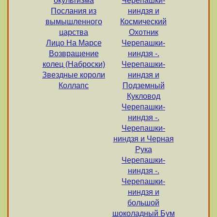
окультизма
Черепашки-
Послания из
ниндзя и
вымышленного
Космический
царства
Охотник
Лицо На Марсе
Черепашки-
Возвращение
ниндзя -.
колец (Наброски)
Черепашки-
Звездные короли
ниндзя и
Коллапс
Подземный
Кукловод
Черепашки-
ниндзя -.
Черепашки-
ниндзя и Черная
Рука
Черепашки-
ниндзя -.
Черепашки-
ниндзя и
большой
шоколадный Бум