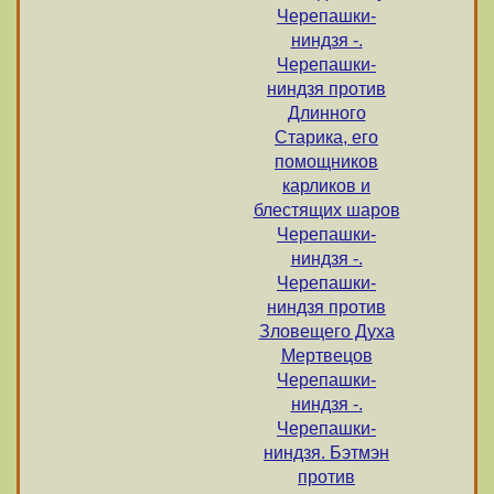
Черепашки-
ниндзя -.
Черепашки-
ниндзя против
Длинного
Старика, его
помощников
карликов и
блестящих шаров
Черепашки-
ниндзя -.
Черепашки-
ниндзя против
Зловещего Духа
Мертвецов
Черепашки-
ниндзя -.
Черепашки-
ниндзя. Бэтмэн
против