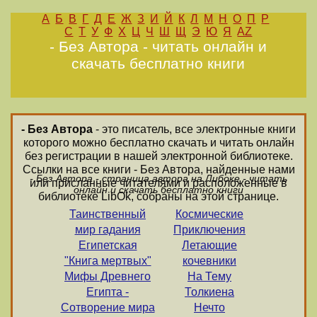
А
Б
В
Г
Д
Е
Ж
З
И
Й
К
Л
М
Н
О
П
Р
С
Т
У
Ф
Х
Ц
Ч
Ш
Щ
Э
Ю
Я
AZ
- Без Автора - читать онлайн и
скачать бесплатно книги
- Без Автора
- это писатель, все электронные книги
которого можно бесплатно скачать и читать онлайн
без регистрации в нашей электронной библиотеке.
Ссылки на все книги - Без Автора, найденные нами
- Без Автора - страница автора на Либоке - читать
или присланные читателями и расположенные в
онлайн и скачать бесплатно книги
библиотеке LibOk, собраны на этой странице.
Таинственный
Космические
мир гадания
Приключения
Египетская
Летающие
"Книга мертвых"
кочевники
Мифы Древнего
На Тему
Египта -
Толкиена
Сотворение мира
Нечто