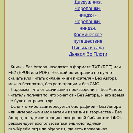
Двудушника
Черепашки-
ниндзя -.
Черепашки-
ниндзя.
Космическое
путешествие
Письма из ада
Дьявол Во Плоти
Книги - Без Автора находятся в формате ТХТ (RTF) или
FB2 (EPUB или PDF). Никакой регистрации не нужно -
скачать или читать онлайн книги писателя - Без Автора
можно бесплатно, без регистрации и без СМС.
Надеемся, что от скачивания произведения - Без Автора,
читатель получит то, что хочет от - Без Автора, и его время
не будет потрачено зря.
Если кто-либо заинтересуется биографией - Без Автора
или интересными моментами из жизни и творчества - Без
Автора, то администрация электронной библиотеки LibOk
рекомендует воспользоваться энциклопедиями:
ru.wikipedia.org или bigenc.ru, где есть провернная