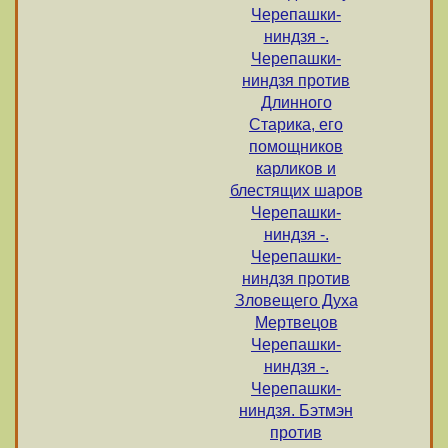
Черепашки-
ниндзя -.
Черепашки-
ниндзя против
Длинного
Старика, его
помощников
карликов и
блестящих шаров
Черепашки-
ниндзя -.
Черепашки-
ниндзя против
Зловещего Духа
Мертвецов
Черепашки-
ниндзя -.
Черепашки-
ниндзя. Бэтмэн
против