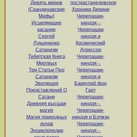
Девять миров
посткастанедовское
(Скандинавские
Хроники Дерини
Мифы)
Черепашки-
Исцеляющее
ниндзя -.
касание
Черепашки
Сергей
ниндзя и
Лукьяненко
Космический
Сатанизм
Агрессор
Тибетская Книга
Черепашки-
Мертвых
ниндзя -.
Три Статьи Про
Черепашки-
Сатанизм
ниндзя и
Эволюция
Баркулаб фон
Представлений О
Гарт
Сатане
Черепашки-
Древняя высшая
ниндзя -.
магия
Черепашки-
Магия природных
ниндзя и Бэтмэн
духов
Черепашки-
Энциклопедии
ниндзя -.