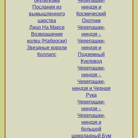
окультизма
Черепашки-
Послания из
ниндзя и
вымышленного
Космический
царства
Охотник
Лицо На Марсе
Черепашки-
Возвращение
ниндзя -.
колец (Наброски)
Черепашки-
Звездные короли
ниндзя и
Коллапс
Подземный
Кукловод
Черепашки-
ниндзя -.
Черепашки-
ниндзя и Черная
Рука
Черепашки-
ниндзя -.
Черепашки-
ниндзя и
большой
шоколадный Бум