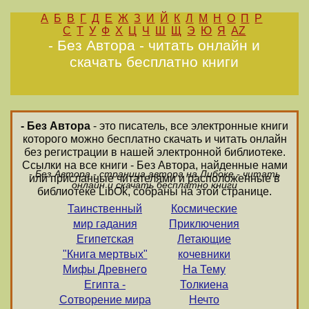
А
Б
В
Г
Д
Е
Ж
З
И
Й
К
Л
М
Н
О
П
Р
С
Т
У
Ф
Х
Ц
Ч
Ш
Щ
Э
Ю
Я
AZ
- Без Автора - читать онлайн и
скачать бесплатно книги
- Без Автора
- это писатель, все электронные книги
которого можно бесплатно скачать и читать онлайн
без регистрации в нашей электронной библиотеке.
Ссылки на все книги - Без Автора, найденные нами
- Без Автора - страница автора на Либоке - читать
или присланные читателями и расположенные в
онлайн и скачать бесплатно книги
библиотеке LibOk, собраны на этой странице.
Таинственный
Космические
мир гадания
Приключения
Египетская
Летающие
"Книга мертвых"
кочевники
Мифы Древнего
На Тему
Египта -
Толкиена
Сотворение мира
Нечто