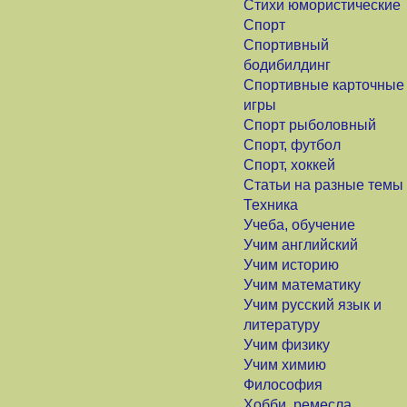
Стихи юмористические
Спорт
Спортивный
бодибилдинг
Спортивные карточные
игры
Спорт рыболовный
Спорт, футбол
Спорт, хоккей
Статьи на разные темы
Техника
Учеба, обучение
Учим английский
Учим историю
Учим математику
Учим русский язык и
литературу
Учим физику
Учим химию
Философия
Хобби, ремесла