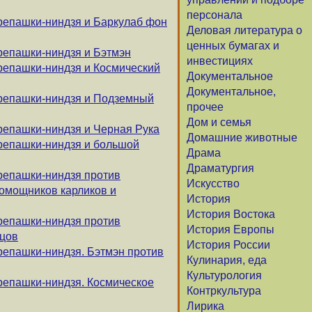
персонала
репашки-ниндзя и Баркулаб фон
Деловая литература о
ценных бумагах и
репашки-ниндзя и Бэтмэн
инвестициях
репашки-ниндзя и Космический
Документальное
Документальное,
ерепашки-ниндзя и Подземный
прочее
Дом и семья
репашки-ниндзя и Черная Рука
Домашние животные
репашки-ниндзя и большой
Драма
Драматургия
репашки-ниндзя против
Искусство
помощников карликов и
История
История Востока
репашки-ниндзя против
История Европы
цов
История России
репашки-ниндзя. Бэтмэн против
Кулинария, еда
Культурология
репашки-ниндзя. Космическое
Контркультура
Лирика