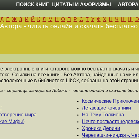
ПОИСК КНИГ
ЦИТАТЫ И АФОРИЗМЫ
АВТОРА
Д
Е
Ж
З
И
Й
К
Л
М
Н
О
П
Р
С
Т
У
Ф
Х
Ц
Ч
Ш
Щ
Э
 Автора - читать онлайн и скачать бесплатно
все электронные книги которого можно бесплатно скачать и ч
еке. Ссылки на все книги - Без Автора, найденные нами и
асположенные в библиотеке LibOk, собраны на этой страниц
ра - страница автора на Либоке - читать онлайн и скачать бесп
Космические Приключе
"
Летающие кочевники
отворение мира
На Тему Толкиена
ские Мифы)
Нечто посткастанедовск
Хроники Дерини
Черепашки-ниндзя -. Че