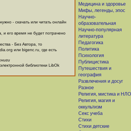
Медицина и здоровье
Мифы, легенды, эпос
Научно-
ужно - скачать или читать онлайн
образовательная
Научно-популярная
а, и его время не будет потрачено
литература
Педагогика
ства - Без Автора, то
Политика
.org или bigenc.ru, где есть
Психология
книги
Публицистика
 электронной библиотеки LibOk
Путешествия и
география
Развлечения и досуг
Разное
Религия, мистика и НЛО
Религия, магия и
оккультизм
Секс учеба
Стихи
Стихи детские