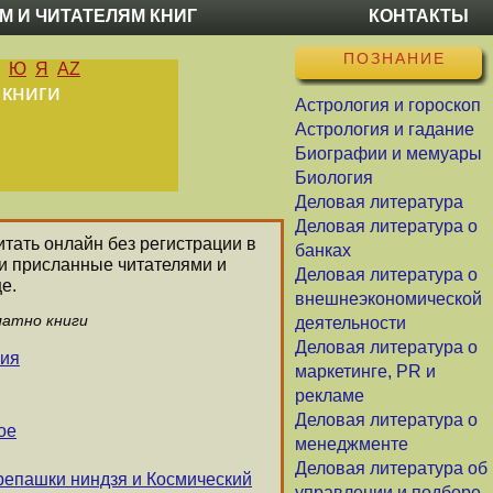
М И ЧИТАТЕЛЯМ КНИГ
КОНТАКТЫ
ПОЗНАНИЕ
Ю
Я
AZ
 книги
Астрология и гороскоп
Астрология и гадание
Биографии и мемуары
Биология
Деловая литература
Деловая литература о
итать онлайн без регистрации в
банках
ли присланные читателями и
Деловая литература о
е.
внешнеэкономической
латно книги
деятельности
Деловая литература о
ния
маркетинге, PR и
рекламе
Деловая литература о
ое
менеджменте
Деловая литература об
репашки ниндзя и Космический
управлении и подборе