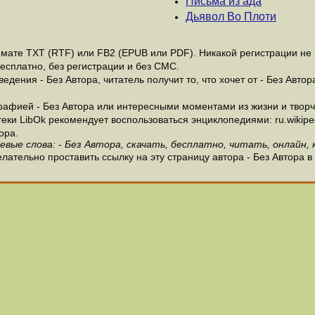
Письма из ада
Дьявол Во Плоти
мате ТХТ (RTF) или FB2 (EPUB или PDF). Никакой регистрации не н
бесплатно, без регистрации и без СМС.
дения - Без Автора, читатель получит то, что хочет от - Без Автор
афией - Без Автора или интересными моментами из жизни и творче
и LibOk рекомендует воспользоваться энциклопедиями: ru.wikipedia
ора.
евые слова: - Без Автора, скачать, бесплатно, читать, онлайн, 
лательно проставить ссылку на эту страницу автора - Без Автора в