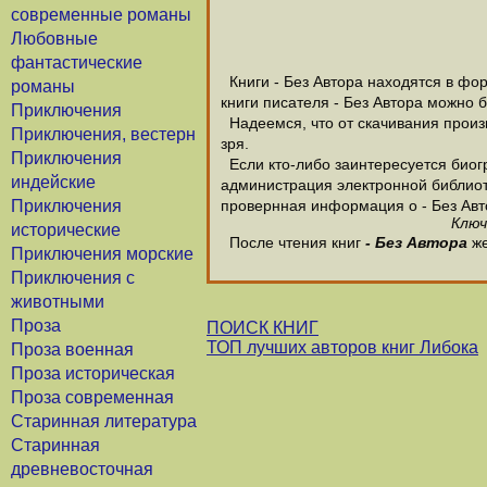
современные романы
Любовные
фантастические
Книги - Без Автора находятся в фор
романы
книги писателя - Без Автора можно 
Приключения
Надеемся, что от скачивания произве
Приключения, вестерн
зря.
Приключения
Если кто-либо заинтересуется биогр
индейские
администрация электронной библиотек
Приключения
провернная информация о - Без Авт
Ключ
исторические
После чтения книг
- Без Автора
же
Приключения морские
Приключения с
животными
Проза
ПОИСК КНИГ
ТОП лучших авторов книг Либока
Проза военная
Проза историческая
Проза современная
Старинная литература
Старинная
древневосточная