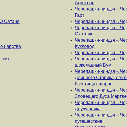
Агрессор
Черепашки-ниндзя -. Че
Гарт
О Сатане
Черепашки-ниндзя -. Че
Черепашки-ниндзя -. Че
Охотник
Черепашки-ниндзя -. Ч
о царства
Кукловод
Черепашки-ниндзя -. Че
ски)
Черепашки-ниндзя -. Че
шоколадный Бум
Черепашки-ниндзя -. Че
Длинного Старика, его 
блестящих шаров
Черепашки-ниндзя -. Че
Зловещего Духа Мертве
Черепашки-ниндзя -. Че
Двудушника
Черепашки-ниндзя -. Че
путешествие