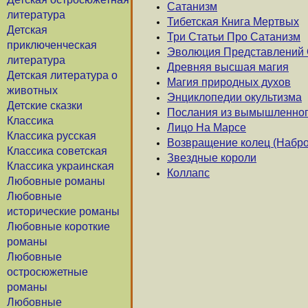
Сатанизм
литература
Тибетская Книга Мертвых
Детская
Три Статьи Про Сатанизм
приключенческая
Эволюция Представлений 
литература
Древняя высшая магия
Детская литература о
Магия природных духов
животных
Энциклопедии окультизма
Детские сказки
Послания из вымышленног
Классика
Лицо На Марсе
Классика русская
Возвращение колец (Набро
Классика советская
Звездные короли
Классика украинская
Коллапс
Любовные романы
Любовные
исторические романы
Любовные короткие
романы
Любовные
остросюжетные
романы
Любовные