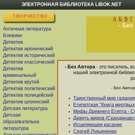
ЭЛЕКТРОННАЯ БИБЛИОТЕКА LIBOK.NET
ТВОРЧЕСТВО
А
Б
В
Г
- Без
Античная литература
Боевики
Детектив
Детектив иронический
Детектив исторический
Детектив классический
- Без Автора
- это писатель, 
Детектив
нашей электронной библиот
криминальный
р
Детектив крутой
- Без Авто
Детектив политический
Детектив полицейский
Таинственный мир гадания
Детектив шпионский
Египетская "Книга мертвых
Детская литература
Мифы Древнего Египта - С
Детская
Девять миров (Скандинав
образовательна
Исцеляющее касание
литература
Сергей Лукьяненко
Детская остросюжетная