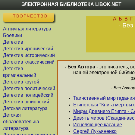
ЭЛЕКТРОННАЯ БИБЛИОТЕКА LIBOK.NET
ТВОРЧЕСТВО
А
Б
В
Г
- Без
Античная литература
Боевики
Детектив
Детектив иронический
Детектив исторический
Детектив классический
- Без Автора
- это писатель, 
Детектив
нашей электронной библиот
криминальный
р
Детектив крутой
- Без Авто
Детектив политический
Детектив полицейский
Таинственный мир гадания
Детектив шпионский
Египетская "Книга мертвых
Детская литература
Мифы Древнего Египта - С
Детская
Девять миров (Скандинав
образовательна
Исцеляющее касание
литература
Сергей Лукьяненко
Детская остросюжетная