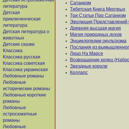
Сатанизм
литература
Тибетская Книга Мертвых
Детская
Три Статьи Про Сатанизм
приключенческая
Эволюция Представлений 
литература
Древняя высшая магия
Детская литература о
Магия природных духов
животных
Энциклопедии окультизма
Детские сказки
Послания из вымышленног
Классика
Лицо На Марсе
Классика русская
Возвращение колец (Набро
Классика советская
Звездные короли
Классика украинская
Коллапс
Любовные романы
Любовные
исторические романы
Любовные короткие
романы
Любовные
остросюжетные
романы
Любовные