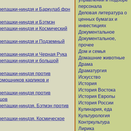
персонала
репашки-ниндзя и Баркулаб фон
Деловая литература о
ценных бумагах и
репашки-ниндзя и Бэтмэн
инвестициях
репашки-ниндзя и Космический
Документальное
Документальное,
ерепашки-ниндзя и Подземный
прочее
Дом и семья
репашки-ниндзя и Черная Рука
Домашние животные
репашки-ниндзя и большой
Драма
Драматургия
репашки-ниндзя против
Искусство
помощников карликов и
История
История Востока
репашки-ниндзя против
История Европы
цов
История России
репашки-ниндзя. Бэтмэн против
Кулинария, еда
Культурология
репашки-ниндзя. Космическое
Контркультура
Лирика