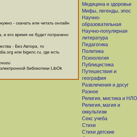
Медицина и здоровье
Мифы, легенды, эпос
Научно-
ужно - скачать или читать онлайн
образовательная
Научно-популярная
а, и его время не будет потрачено
литература
Педагогика
ства - Без Автора, то
Политика
.org или bigenc.ru, где есть
Психология
книги
Публицистика
 электронной библиотеки LibOk
Путешествия и
география
Развлечения и досуг
Разное
Религия, мистика и НЛО
Религия, магия и
оккультизм
Секс учеба
Стихи
Стихи детские