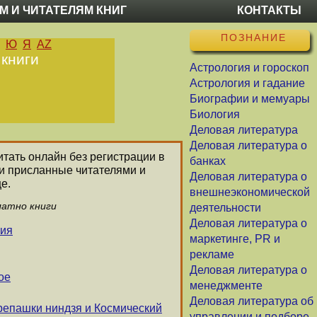
М И ЧИТАТЕЛЯМ КНИГ
КОНТАКТЫ
ПОЗНАНИЕ
Ю
Я
AZ
 книги
Астрология и гороскоп
Астрология и гадание
Биографии и мемуары
Биология
Деловая литература
Деловая литература о
итать онлайн без регистрации в
банках
ли присланные читателями и
Деловая литература о
е.
внешнеэкономической
латно книги
деятельности
Деловая литература о
ния
маркетинге, PR и
рекламе
Деловая литература о
ое
менеджменте
Деловая литература об
репашки ниндзя и Космический
управлении и подборе