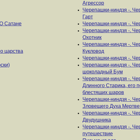
Агрессор
Черепашки-ниндзя -. Че
Гарт
О Сатане
Черепашки-ниндзя -. Че
Черепашки-ниндзя -. Че
Охотник
Черепашки-ниндзя -. Ч
о царства
Кукловод
Черепашки-ниндзя -. Че
ски)
Черепашки-ниндзя -. Че
шоколадный Бум
Черепашки-ниндзя -. Че
Длинного Старика, его 
блестящих шаров
Черепашки-ниндзя -. Че
Зловещего Духа Мертве
Черепашки-ниндзя -. Че
Двудушника
Черепашки-ниндзя -. Че
путешествие