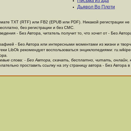
Письма из ада
Дьявол Во Плоти
мате ТХТ (RTF) или FB2 (EPUB или PDF). Никакой регистрации не н
бесплатно, без регистрации и без СМС.
дения - Без Автора, читатель получит то, что хочет от - Без Автор
афией - Без Автора или интересными моментами из жизни и творче
и LibOk рекомендует воспользоваться энциклопедиями: ru.wikipedia
ора.
евые слова: - Без Автора, скачать, бесплатно, читать, онлайн, 
лательно проставить ссылку на эту страницу автора - Без Автора в