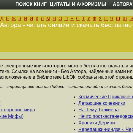
ПОИСК КНИГ
ЦИТАТЫ И АФОРИЗМЫ
АВТОРА
Д
Е
Ж
З
И
Й
К
Л
М
Н
О
П
Р
С
Т
У
Ф
Х
Ц
Ч
Ш
Щ
Э
 Автора - читать онлайн и скачать бесплатно
все электронные книги которого можно бесплатно скачать и ч
еке. Ссылки на все книги - Без Автора, найденные нами и
асположенные в библиотеке LibOk, собраны на этой страниц
ра - страница автора на Либоке - читать онлайн и скачать бесп
Космические Приключе
"
Летающие кочевники
отворение мира
На Тему Толкиена
ские Мифы)
Нечто посткастанедовск
Хроники Дерини
Черепашки-ниндзя -. Че