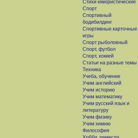
Стихи юмористические
Спорт
Спортивный
бодибилдинг
Спортивные карточные
игры
Спорт рыболовный
Спорт, футбол
Спорт, хоккей
Статьи на разные темы
Техника
Учеба, обучение
Учим английский
Учим историю
Учим математику
Учим русский язык и
литературу
Учим физику
Учим химию
Философия
Хобби, ремесла