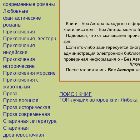
современные романы
Любовные
фантастические
Книги - Без Автора находятся в фор
романы
книги писателя - Без Автора можно 
Приключения
Надеемся, что от скачивания произве
Приключения, вестерн
зря.
Приключения
Если кто-либо заинтересуется биогр
индейские
администрация электронной библиотек
Приключения
провернная информация о - Без Авт
Ключ
исторические
После чтения книг
- Без Автора
же
Приключения морские
Приключения с
животными
Проза
ПОИСК КНИГ
ТОП лучших авторов книг Либока
Проза военная
Проза историческая
Проза современная
Старинная литература
Старинная
древневосточная