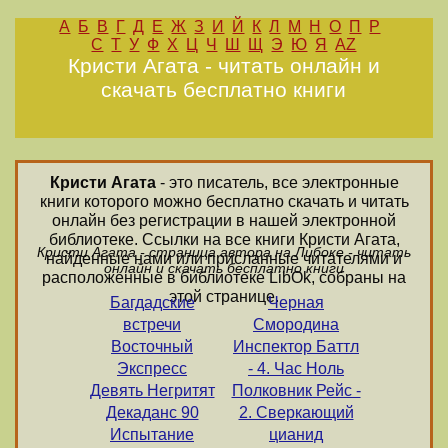
А
Б
В
Г
Д
Е
Ж
З
И
Й
К
Л
М
Н
О
П
Р
С
Т
У
Ф
Х
Ц
Ч
Ш
Щ
Э
Ю
Я
AZ
Кристи Агата - читать онлайн и
скачать бесплатно книги
Кристи Агата
- это писатель, все электронные
книги которого можно бесплатно скачать и читать
онлайн без регистрации в нашей электронной
библиотеке. Ссылки на все книги Кристи Агата,
Кристи Агата - страница автора на Либоке - читать
найденные нами или присланные читателями и
онлайн и скачать бесплатно книги
расположенные в библиотеке LibOk, собраны на
этой странице.
Багдадские
Черная
встречи
Смородина
Восточный
Инспектор Баттл
Экспресс
- 4. Час Ноль
Девять Негритят
Полковник Рейс -
Декаданс 90
2. Сверкающий
Испытание
цианид