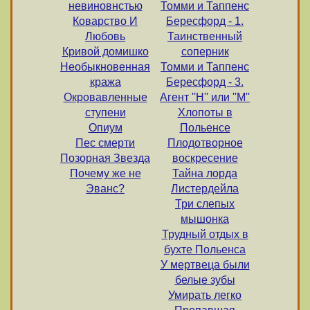
невиновнстью
Томми и Таппенс
Коварство И
Бересфорд - 1.
Любовь
Таинственный
Кривой домишко
соперник
Необыкновенная
Томми и Таппенс
кража
Бересфорд - 3.
Окровавленные
Агент ''Н'' или ''М''
ступени
Хлопоты в
Опиум
Польенсе
Пес смерти
Плодотворное
Позорная Звезда
воскресение
Почему же не
Тайна лорда
Эванс?
Листердейла
Три слепых
мышонка
Трудный отдых в
бухте Польенса
У мертвеца были
белые зубы
Умирать легко