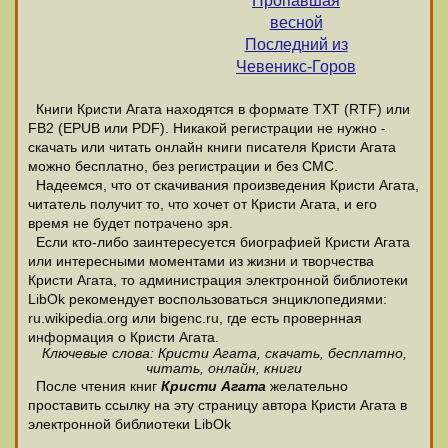
Пропавшая
весной
Последний из
Чевеникс-Горов
Книги Кристи Агата находятся в формате ТХТ (RTF) или
FB2 (EPUB или PDF). Никакой регистрации не нужно -
скачать или читать онлайн книги писателя Кристи Агата
можно бесплатно, без регистрации и без СМС.
Надеемся, что от скачивания произведения Кристи Агата,
читатель получит то, что хочет от Кристи Агата, и его
время не будет потрачено зря.
Если кто-либо заинтересуется биографией Кристи Агата
или интересными моментами из жизни и творчества
Кристи Агата, то администрация электронной библиотеки
LibOk рекомендует воспользоваться энциклопедиями:
ru.wikipedia.org или bigenc.ru, где есть провернная
информация о Кристи Агата.
Ключевые слова: Кристи Агата, скачать, бесплатно,
читать, онлайн, книги
После чтения книг
Кристи Агата
желательно
проставить ссылку на эту страницу автора Кристи Агата в
электронной библиотеки LibOk