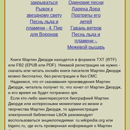
закрываться
Одинокие песни
Рывок к
Ларена Дора
звездному свету
Портреты его
Песнь льда и
детей
пламени - 4. Пир
Гавань ветров
для Воронов
Песнь льда и
пламени -.
Межевой рыцарь
Книги Мартин Джордж находятся в формате ТХТ (RTF)
или FB2 (EPUB или PDF). Никакой регистрации не нужно -
скачать или читать онлайн книги писателя Мартин Джордж
можно бесплатно, без регистрации и без СМС.
Надеемся, что от скачивания произведения Мартин
Джордж, читатель получит то, что хочет от Мартин Джордж,
и его время не будет потрачено зря.
Если кто-либо заинтересуется биографией Мартин
Джордж или интересными моментами из жизни и
творчества Мартин Джордж, то администрация
электронной библиотеки LibOk рекомендует
воспользоваться энциклопедиями: ru.wikipedia.org или
bigenc.ru, где есть провернная информация о Мартин