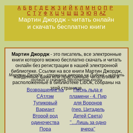
А
Б
В
Г
Д
Е
Ж
З
И
Й
К
Л
М
Н
О
П
Р
С
Т
У
Ф
Х
Ц
Ч
Ш
Щ
Э
Ю
Я
AZ
Мартин Джордж - читать онлайн
и скачать бесплатно книги
Мартин Джордж
- это писатель, все электронные
книги которого можно бесплатно скачать и читать
онлайн без регистрации в нашей электронной
библиотеке. Ссылки на все книги Мартин Джордж,
Мартин Джордж - страница автора на Либоке - читать
найденные нами или присланные читателями и
онлайн и скачать бесплатно книги
расположенные в библиотеке LibOk, собраны на
этой странице.
Возвращение на
Песнь льда и
САтлэм
пламени - 4. Пир
Тупиковый
для Воронов
Вариант
(пер. Цитадель
Второй род
Детей Света)
одиночества
''…Лишь за одно
Пора
вчера''