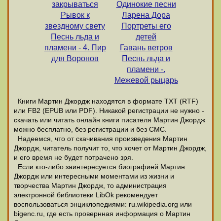
закрываться
Одинокие песни
Рывок к
Ларена Дора
звездному свету
Портреты его
Песнь льда и
детей
пламени - 4. Пир
Гавань ветров
для Воронов
Песнь льда и
пламени -.
Межевой рыцарь
Книги Мартин Джордж находятся в формате ТХТ (RTF)
или FB2 (EPUB или PDF). Никакой регистрации не нужно -
скачать или читать онлайн книги писателя Мартин Джордж
можно бесплатно, без регистрации и без СМС.
Надеемся, что от скачивания произведения Мартин
Джордж, читатель получит то, что хочет от Мартин Джордж,
и его время не будет потрачено зря.
Если кто-либо заинтересуется биографией Мартин
Джордж или интересными моментами из жизни и
творчества Мартин Джордж, то администрация
электронной библиотеки LibOk рекомендует
воспользоваться энциклопедиями: ru.wikipedia.org или
bigenc.ru, где есть провернная информация о Мартин