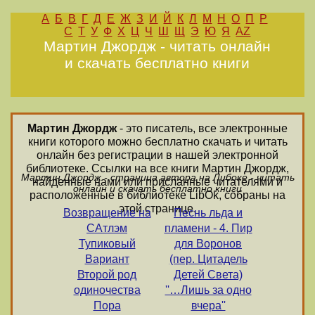
А
Б
В
Г
Д
Е
Ж
З
И
Й
К
Л
М
Н
О
П
Р
С
Т
У
Ф
Х
Ц
Ч
Ш
Щ
Э
Ю
Я
AZ
Мартин Джордж - читать онлайн
и скачать бесплатно книги
Мартин Джордж
- это писатель, все электронные
книги которого можно бесплатно скачать и читать
онлайн без регистрации в нашей электронной
библиотеке. Ссылки на все книги Мартин Джордж,
Мартин Джордж - страница автора на Либоке - читать
найденные нами или присланные читателями и
онлайн и скачать бесплатно книги
расположенные в библиотеке LibOk, собраны на
этой странице.
Возвращение на
Песнь льда и
САтлэм
пламени - 4. Пир
Тупиковый
для Воронов
Вариант
(пер. Цитадель
Второй род
Детей Света)
одиночества
''…Лишь за одно
Пора
вчера''