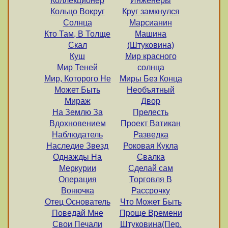
Коллекционер
Инженеры
Кольцо Вокруг
Круг замкнулся
Солнца
Марсианин
Кто Там, В Толще
Машина
Скал
(Штуковина)
Куш
Мир красного
Мир Теней
солнца
Мир, Которого Не
Миры Без Конца
Может Быть
Необъятный
Мираж
Двор
На Землю За
Прелесть
Вдохновением
Проект Ватикан
Наблюдатель
Разведка
Наследие Звезд
Роковая Кукла
Однажды На
Свалка
Меркурии
Сделай сам
Операция
Торговля В
Вонючка
Рассрочку
Отец Основатель
Что Может Быть
Поведай Мне
Проще Времени
Свои Печали
Штуковина(Пер.