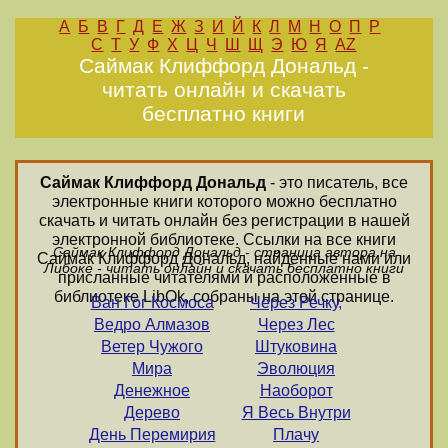
А
Б
В
Г
Д
Е
Ж
З
И
Й
К
Л
М
Н
О
П
Р
С
Т
У
Ф
Х
Ц
Ч
Ш
Щ
Э
Ю
Я
AZ
Саймак Клиффорд Дональд -
читать онлайн и скачать
бесплатно книги
Саймак Клиффорд Дональд
- это писатель, все
электронные книги которого можно бесплатно
скачать и читать онлайн без регистрации в нашей
электронной библиотеке. Ссылки на все книги
Саймак Клиффорд Дональд - страница автора на
Саймак Клиффорд Дональд, найденные нами или
Либоке - читать онлайн и скачать бесплатно книги
присланные читателями и расположенные в
библиотеке LibOk, собраны на этой странице.
Ван Гог Космоса
Через Речку,
Ведро Алмазов
Через Лес
Ветер Чужого
Штуковина
Мира
Эволюция
Денежное
Наоборот
Дерево
Я Весь Внутри
День Перемирия
Плачу