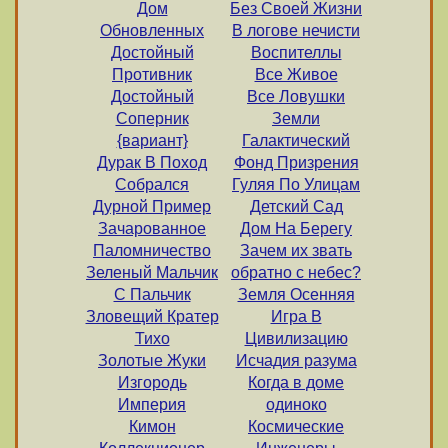
Дом
Без Своей Жизни
Обновленных
В логове нечисти
Достойный
Воспителлы
Противник
Все Живое
Достойный
Все Ловушки
Соперник
Земли
{вариант}
Галактический
Дурак В Поход
Фонд Призрения
Собрался
Гуляя По Улицам
Дурной Пример
Детский Сад
Зачарованное
Дом На Берегу
Паломничество
Зачем их звать
Зеленый Мальчик
обратно с небес?
С Пальчик
Земля Осенняя
Зловещий Кратер
Игра В
Тихо
Цивилизацию
Золотые Жуки
Исчадия разума
Изгородь
Когда в доме
Империя
одиноко
Кимон
Космические