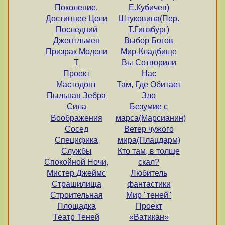
Поколение,
Е.Кубичев)
Достигшее Цели
Штуковина(Пер.
Последний
Т.Гинзбург)
Джентльмен
Выбор Богов
Призрак Модели
Мир-Кладбище
Т
Вы Сотворили
Проект
Нас
Мастодонт
Там, Где Обитает
Пыльная Зебра
Зло
Сила
Безумие с
Воображения
марса(Марсианин)
Сосед
Ветер чужого
Специфика
мира(Плацдарм)
Службы
Кто там, в толще
Спокойной Ночи,
скал?
Мистер Джеймс
Любитель
Страшилища
фантастики
Строительная
Мир ''теней''
Площадка
Проект
Театр Теней
«Ватикан»