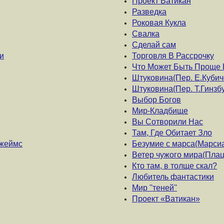
Проект Ватикан
Разведка
Роковая Кукла
Свалка
Сделай сам
и
Торговля В Рассрочку
Что Может Быть Проще
Штуковина(Пер. Е.Кубич
Штуковина(Пер. Т.Гинзбу
Выбор Богов
Мир-Кладбище
Вы Сотворили Нас
Там, Где Обитает Зло
Джеймс
Безумие с марса(Марси
Ветер чужого мира(Пла
Кто там, в толще скал?
Любитель фантастики
Мир ''теней''
Проект «Ватикан»