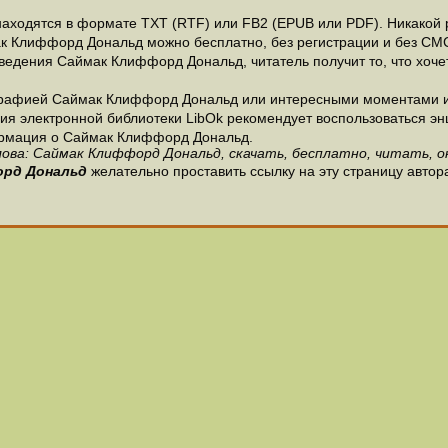
одятся в формате ТХТ (RTF) или FB2 (EPUB или PDF). Никакой ре
ак Клиффорд Дональд можно бесплатно, без регистрации и без СМ
ведения Саймак Клиффорд Дональд, читатель получит то, что хоч
графией Саймак Клиффорд Дональд или интересными моментами из
 электронной библиотеки LibOk рекомендует воспользоваться энци
формация о Саймак Клиффорд Дональд.
ова: Саймак Клиффорд Дональд, скачать, бесплатно, читать, о
орд Дональд
желательно проставить ссылку на эту страницу авто