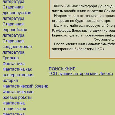
литература
Книги Саймак Клиффорд Дональд нах
Старинная
читать онлайн книги писателя Сайм
древнерусская
Надеемся, что от скачивания произ
литература
его время не будет потрачено зря.
Старинная
Если кто-либо заинтересуется био
европейская
Клиффорд Дональд, то администрация
литература
bigenc.ru, где есть провернная ин
Ключевые сл
Старинная
После чтения книг
Саймак Клифф
средневековая
электронной библиотеки LibOk
литература
Триллер
Фантастика
ПОИСК КНИГ
Фантастика как
ТОП лучших авторов книг Либока
альтернативная
история
Фантастический боевик
Фантастические
боевые роботы
Фантастика
героическая
Фантастика