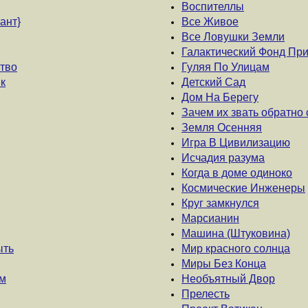
Воспителлы
ант}
Все Живое
Все Ловушки Земли
Галактический Фонд Пр
тво
Гуляя По Улицам
к
Детский Сад
Дом На Берегу
Зачем их звать обратно 
Земля Осенняя
Игра В Цивилизацию
Исчадия разума
Когда в доме одиноко
Космические Инженеры
Круг замкнулся
Марсианин
Машина (Штуковина)
ыть
Мир красного солнца
Миры Без Конца
ем
Необъятный Двор
Прелесть