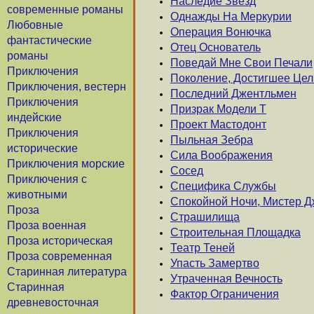
Наследие Звезд
современные романы
Однажды На Меркурии
Любовные
Операция Вонючка
фантастические
Отец Основатель
романы
Поведай Мне Свои Печали
Приключения
Поколение, Достигшее Цел
Приключения, вестерн
Последний Джентльмен
Приключения
Призрак Модели Т
индейские
Проект Мастодонт
Приключения
Пыльная Зебра
исторические
Сила Воображения
Приключения морские
Сосед
Приключения с
Специфика Службы
животными
Спокойной Ночи, Мистер 
Проза
Страшилища
Проза военная
Строительная Площадка
Проза историческая
Театр Теней
Проза современная
Упасть Замертво
Старинная литература
Утраченная Вечность
Старинная
Фактор Ограничения
древневосточная