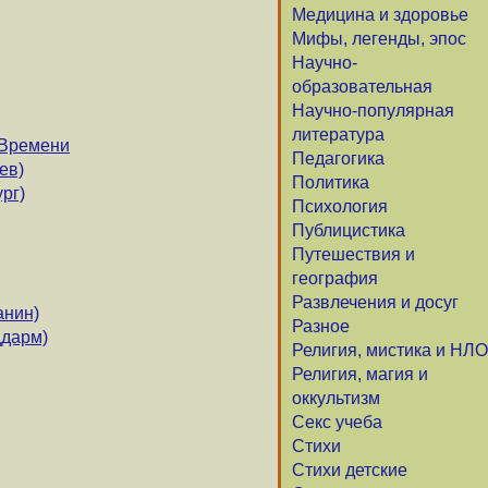
Медицина и здоровье
Мифы, легенды, эпос
Научно-
образовательная
Научно-популярная
литература
 Времени
Педагогика
ев)
Политика
рг)
Психология
Публицистика
Путешествия и
география
Развлечения и досуг
анин)
Разное
цдарм)
Религия, мистика и НЛО
Религия, магия и
оккультизм
Секс учеба
Стихи
Стихи детские