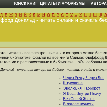
ПОИСК КНИГ
ЦИТАТЫ И АФОРИЗМЫ
АВТОРА
Д
Е
Ж
З
И
Й
К
Л
М
Н
О
П
Р
С
Т
У
Ф
Х
Ц
Ч
Ш
Щ
Э
форд Дональд - читать онлайн и скачать бес
 это писатель, все электронные книги которого можно беспла
онной библиотеке. Ссылки на все книги Саймак Клиффорд 
ателями и расположенные в библиотеке LibOk, собраны на
ональд - страница автора на Либоке - читать онлайн и скача
Через Речку, Через Лес
Штуковина
Эволюция Наоборот
Я Весь Внутри Плачу
Без Своей Жизни
В логове нечисти