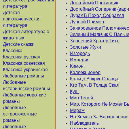
Достойный Противник
литература
Достойный Соперник {вари
Детская
Дурак В Поход Собрался
приключенческая
Дурной Пример
литература
Зачарованное Паломничес
Детская литература о
Зеленый Мальчик С Пальчи
животных
Зловещий Кратер Тихо
Детские сказки
Золотые Жуки
Классика
Изгородь
Классика русская
Империя
Классика советская
Кимон
Классика украинская
Коллекционер
Любовные романы
Кольцо Вокруг Солнца
Любовные
Кто Там, В Толще Скал
исторические романы
Куш
Любовные короткие
Мир Теней
романы
Мир, Которого Не Может Б
Любовные
Мираж
остросюжетные
На Землю За Вдохновени
романы
Наблюдатель
Любовные