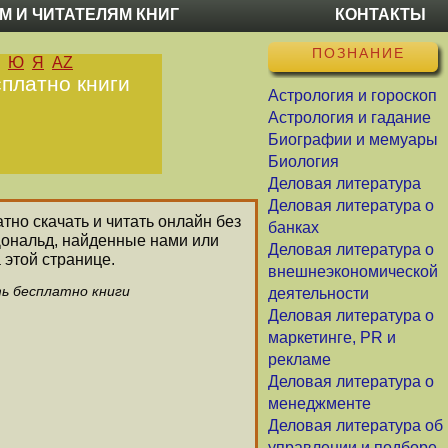
М И ЧИТАТЕЛЯМ КНИГ
КОНТАКТЫ
ПОЗНАНИЕ
Ю
Я
AZ
платно книги
Астрология и гороскоп
Астрология и гадание
Биографии и мемуары
Биология
Деловая литература
Деловая литература о
тно скачать и читать онлайн без
банках
Дональд, найденные нами или
Деловая литература о
 этой странице.
внешнеэкономической
ть бесплатно книги
деятельности
Деловая литература о
маркетинге, PR и
рекламе
Деловая литература о
менеджменте
Деловая литература об
управлении и подборе