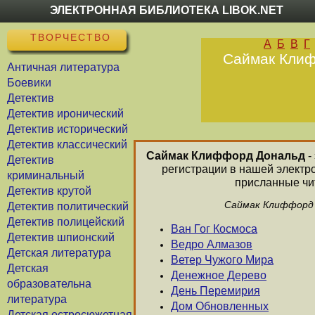
ЭЛЕКТРОННАЯ БИБЛИОТЕКА LIBOK.NET
ТВОРЧЕСТВО
А
Б
В
Г
Саймак Клиф
Античная литература
Боевики
Детектив
Детектив иронический
Детектив исторический
Детектив классический
Саймак Клиффорд Дональд
-
Детектив
регистрации в нашей электр
криминальный
присланные чит
Детектив крутой
Саймак Клиффорд Д
Детектив политический
Детектив полицейский
Ван Гог Космоса
Детектив шпионский
Ведро Алмазов
Детская литература
Ветер Чужого Мира
Детская
Денежное Дерево
образовательна
День Перемирия
литература
Дом Обновленных
Детская остросюжетная