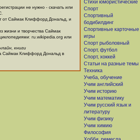
Стихи юмористические
гистрации не нужно - скачать или
Спорт
С.
Спортивный
ет от Саймак Клиффорд Дональд, и
бодибилдинг
Спортивные карточные
 жизни и творчества Саймак
игры
клопедиями: ru.wikipedia.org или
Спорт рыболовный
нлайн, книги
Спорт, футбол
ра Саймак Клиффорд Дональд в
Спорт, хоккей
Статьи на разные темы
Техника
Учеба, обучение
Учим английский
Учим историю
Учим математику
Учим русский язык и
литературу
Учим физику
Учим химию
Философия
Хобби, ремесла