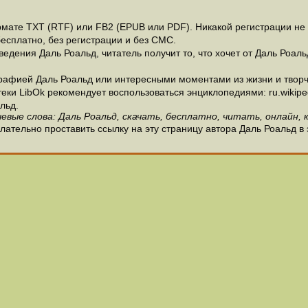
ате ТХТ (RTF) или FB2 (EPUB или PDF). Никакой регистрации не н
есплатно, без регистрации и без СМС.
едения Даль Роальд, читатель получит то, что хочет от Даль Роаль
рафией Даль Роальд или интересными моментами из жизни и творч
и LibOk рекомендует воспользоваться энциклопедиями: ru.wikipedia
льд.
евые слова: Даль Роальд, скачать, бесплатно, читать, онлайн, 
лательно проставить ссылку на эту страницу автора Даль Роальд в