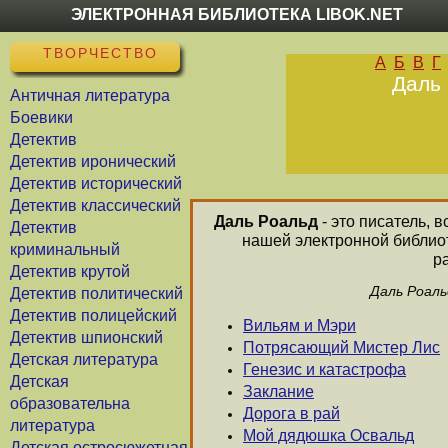
ЭЛЕКТРОННАЯ БИБЛИОТЕКА LIBOK.NET
ТВОРЧЕСТВО
А
Б
В
Г
Даль 
Античная литература
Боевики
Детектив
Детектив иронический
Детектив исторический
Детектив классический
Даль Роальд
- это писатель, 
Детектив
нашей электронной библиот
криминальный
р
Детектив крутой
Даль Роаль
Детектив политический
Детектив полицейский
Вильям и Мэри
Детектив шпионский
Потрясающий Мистер Лис
Детская литература
Генезис и катастрофа
Детская
Заклание
образовательна
Дорога в рай
литература
Мой дядюшка Освальд
Детская остросюжетная