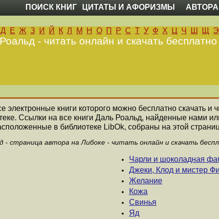
ПОИСК КНИГ
ЦИТАТЫ И АФОРИЗМЫ
АВТОРА
Д
Е
Ж
З
И
Й
К
Л
М
Н
О
П
Р
С
Т
У
Ф
Х
Ц
Ч
Ш
Щ
Э
Роальд - читать онлайн и скачать бесплатно
все электронные книги которого можно бесплатно скачать и ч
еке. Ссылки на все книги Даль Роальд, найденные нами и
асположенные в библиотеке LibOk, собраны на этой страниц
д - страница автора на Либоке - читать онлайн и скачать бесп
Чарли и шоколадная фа
Джеки, Клод и мистер Ф
Желание
Кожа
Свинья
Яд