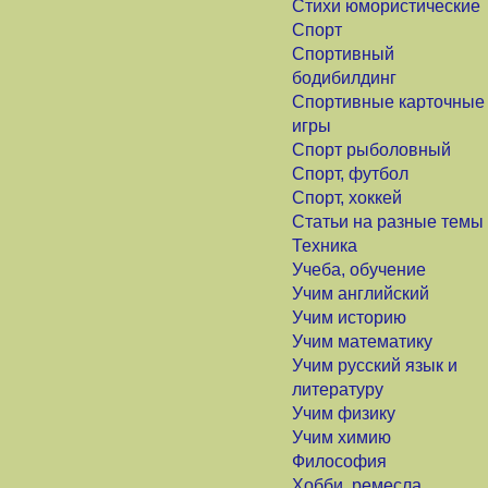
Стихи юмористические
Спорт
Спортивный
бодибилдинг
Спортивные карточные
игры
Спорт рыболовный
Спорт, футбол
Спорт, хоккей
Статьи на разные темы
Техника
Учеба, обучение
Учим английский
Учим историю
Учим математику
Учим русский язык и
литературу
Учим физику
Учим химию
Философия
Хобби, ремесла