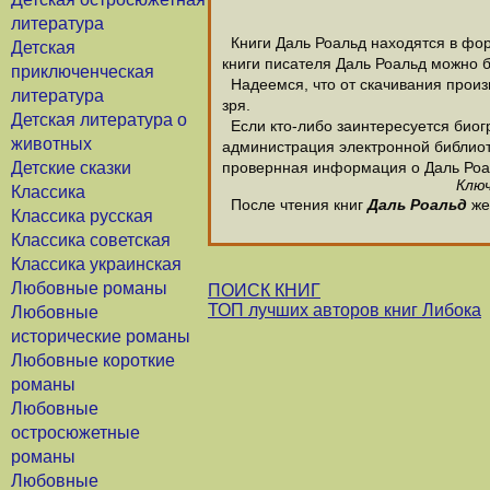
литература
Книги Даль Роальд находятся в форм
Детская
книги писателя Даль Роальд можно б
приключенческая
Надеемся, что от скачивания произв
литература
зря.
Детская литература о
Если кто-либо заинтересуется биог
животных
администрация электронной библиотек
Детские сказки
провернная информация о Даль Роа
Ключ
Классика
После чтения книг
Даль Роальд
же
Классика русская
Классика советская
Классика украинская
Любовные романы
ПОИСК КНИГ
ТОП лучших авторов книг Либока
Любовные
исторические романы
Любовные короткие
романы
Любовные
остросюжетные
романы
Любовные