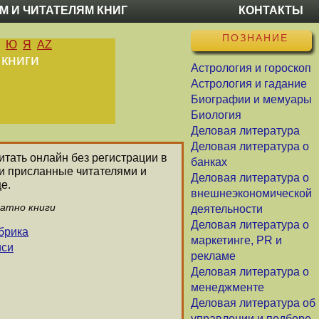
М И ЧИТАТЕЛЯМ КНИГ
КОНТАКТЫ
ПОЗНАНИЕ
Ю
Я
AZ
 книги
Астрология и гороскоп
Астрология и гадание
Биографии и мемуары
Биология
Деловая литература
Деловая литература о
итать онлайн без регистрации в
банках
ли присланные читателями и
Деловая литература о
е.
внешнеэкономической
латно книги
деятельности
Деловая литература о
брика
маркетинге, PR и
иси
рекламе
Деловая литература о
менеджменте
Деловая литература об
управлении и подборе