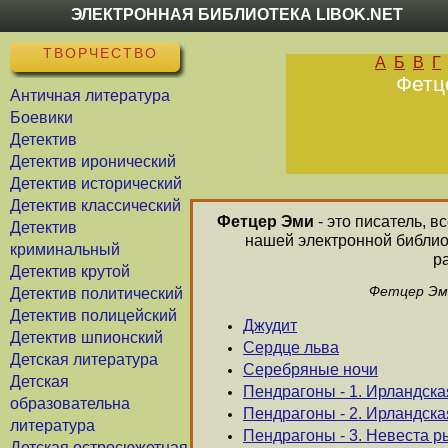
ЭЛЕКТРОННАЯ БИБЛИОТЕКА LIBOK.NET
ТВОРЧЕСТВО
А
Б
В
Г
Фетц
Античная литература
Боевики
Детектив
Детектив иронический
Детектив исторический
Детектив классический
Фетцер Эми
- это писатель, в
Детектив
нашей электронной библио
криминальный
р
Детектив крутой
Фетцер Эми
Детектив политический
Детектив полицейский
Джудит
Детектив шпионский
Сердце льва
Детская литература
Серебряные ночи
Детская
Пендрагоны - 1. Ирландска
образовательна
Пендрагоны - 2. Ирландска
литература
Пендрагоны - 3. Невеста 
Детская остросюжетная