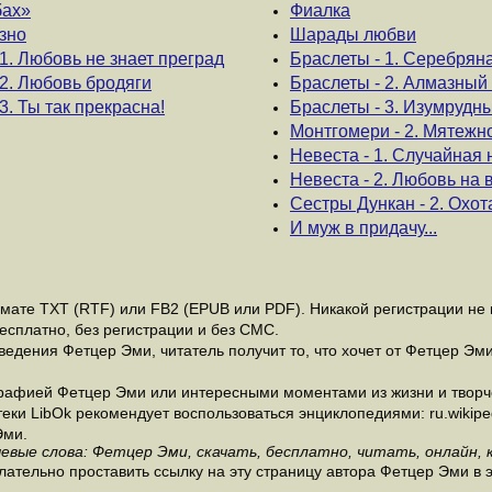
бах»
Фиалка
зно
Шарады любви
1. Любовь не знает преград
Браслеты - 1. Серебрян
2. Любовь бродяги
Браслеты - 2. Алмазный
3. Ты так прекрасна!
Браслеты - 3. Изумрудн
Монтгомери - 2. Мятежн
Невеста - 1. Случайная 
Невеста - 2. Любовь на 
Сестры Дункан - 2. Охот
И муж в придачу...
ате ТХТ (RTF) или FB2 (EPUB или PDF). Никакой регистрации не н
есплатно, без регистрации и без СМС.
едения Фетцер Эми, читатель получит то, что хочет от Фетцер Эми
рафией Фетцер Эми или интересными моментами из жизни и творч
и LibOk рекомендует воспользоваться энциклопедиями: ru.wikipedia
Эми.
евые слова: Фетцер Эми, скачать, бесплатно, читать, онлайн, 
ательно проставить ссылку на эту страницу автора Фетцер Эми в 