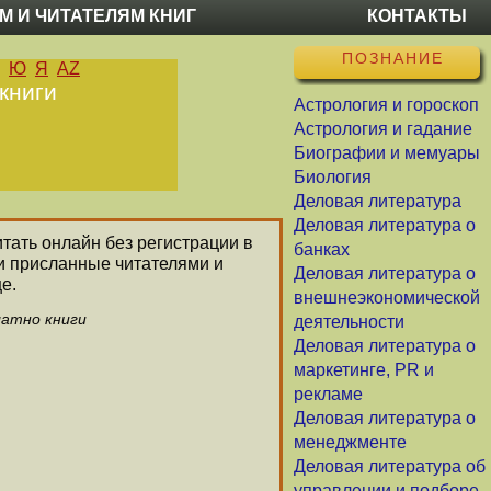
М И ЧИТАТЕЛЯМ КНИГ
КОНТАКТЫ
ПОЗНАНИЕ
Ю
Я
AZ
книги
Астрология и гороскоп
Астрология и гадание
Биографии и мемуары
Биология
Деловая литература
Деловая литература о
итать онлайн без регистрации в
банках
и присланные читателями и
Деловая литература о
е.
внешнеэкономической
латно книги
деятельности
Деловая литература о
маркетинге, PR и
рекламе
Деловая литература о
менеджменте
Деловая литература об
управлении и подборе