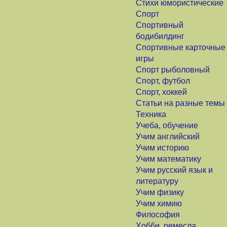
Стихи юмористические
Спорт
Спортивный
бодибилдинг
Спортивные карточные
игры
Спорт рыболовный
Спорт, футбол
Спорт, хоккей
Статьи на разные темы
Техника
Учеба, обучение
Учим английский
Учим историю
Учим математику
Учим русский язык и
литературу
Учим физику
Учим химию
Философия
Хобби, ремесла