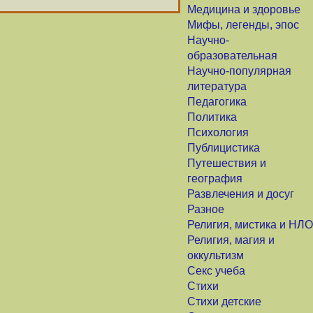
Медицина и здоровье
Мифы, легенды, эпос
Научно-
образовательная
Научно-популярная
литература
Педагогика
Политика
Психология
Публицистика
Путешествия и
география
Развлечения и досуг
Разное
Религия, мистика и НЛО
Религия, магия и
оккультизм
Секс учеба
Стихи
Стихи детские