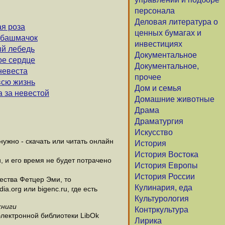
персонала
Деловая литература о
ая роза
ценных бумагах и
 башмачок
инвестициях
ый лебедь
Документальное
ое сердце
Документальное,
невеста
прочее
всю жизнь
Дом и семья
а за невестой
Домашние животные
Драма
Драматургия
Искусство
ужно - скачать или читать онлайн
История
История Востока
, и его время не будет потрачено
История Европы
История России
ества Фетцер Эми, то
Кулинария, еда
.org или bigenc.ru, где есть
Культурология
книги
Контркультура
электронной библиотеки LibOk
Лирика