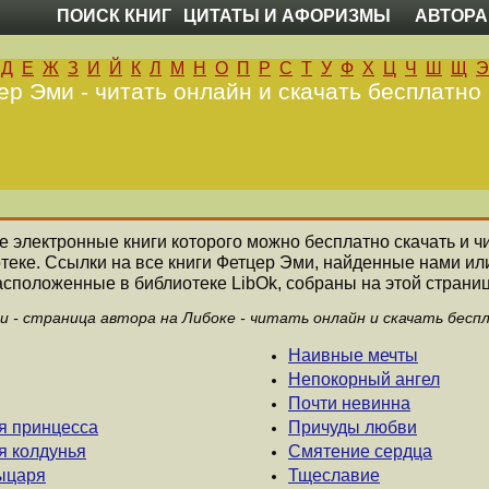
ПОИСК КНИГ
ЦИТАТЫ И АФОРИЗМЫ
АВТОРА
Д
Е
Ж
З
И
Й
К
Л
М
Н
О
П
Р
С
Т
У
Ф
Х
Ц
Ч
Ш
Щ
Э
ер Эми - читать онлайн и скачать бесплатно 
се электронные книги которого можно бесплатно скачать и ч
теке. Ссылки на все книги Фетцер Эми, найденные нами ил
асположенные в библиотеке LibOk, собраны на этой страниц
 - страница автора на Либоке - читать онлайн и скачать бесп
Наивные мечты
Непокорный ангел
Почти невинна
я принцесса
Причуды любви
я колдунья
Смятение сердца
рыцаря
Тщеславие