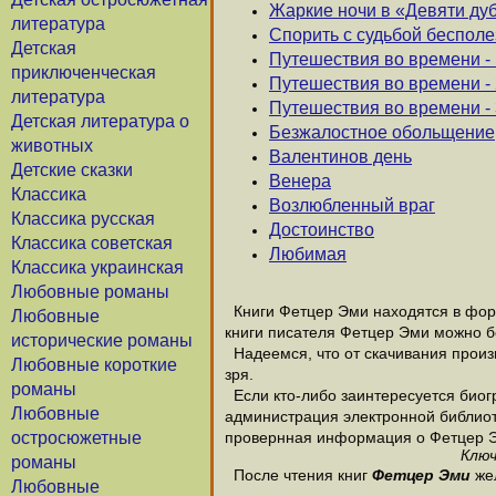
Жаркие ночи в «Девяти ду
литература
Спорить с судьбой бесполе
Детская
Путешествия во времени - 
приключенческая
Путешествия во времени - 
литература
Путешествия во времени - 
Детская литература о
Безжалостное обольщение
животных
Валентинов день
Детские сказки
Венера
Классика
Возлюбленный враг
Классика русская
Достоинство
Классика советская
Любимая
Классика украинская
Любовные романы
Книги Фетцер Эми находятся в форм
Любовные
книги писателя Фетцер Эми можно б
исторические романы
Надеемся, что от скачивания произв
Любовные короткие
зря.
романы
Если кто-либо заинтересуется биог
Любовные
администрация электронной библиотек
остросюжетные
провернная информация о Фетцер 
Ключ
романы
После чтения книг
Фетцер Эми
жел
Любовные