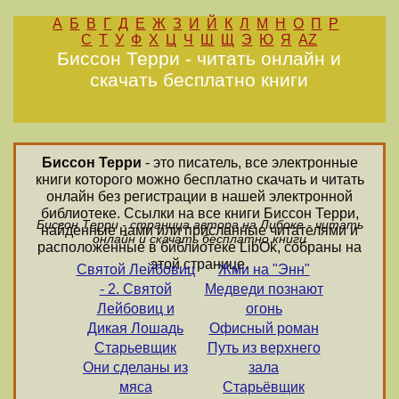
А
Б
В
Г
Д
Е
Ж
З
И
Й
К
Л
М
Н
О
П
Р
С
Т
У
Ф
Х
Ц
Ч
Ш
Щ
Э
Ю
Я
AZ
Биссон Терри - читать онлайн и
скачать бесплатно книги
Биссон Терри
- это писатель, все электронные
книги которого можно бесплатно скачать и читать
онлайн без регистрации в нашей электронной
библиотеке. Ссылки на все книги Биссон Терри,
Биссон Терри - страница автора на Либоке - читать
найденные нами или присланные читателями и
онлайн и скачать бесплатно книги
расположенные в библиотеке LibOk, собраны на
этой странице.
Святой Лейбовиц
Жми на "Энн"
- 2. Святой
Медведи познают
Лейбовиц и
огонь
Дикая Лошадь
Офисный роман
Старьевщик
Путь из верхнего
Они сделаны из
зала
мяса
Старьёвщик