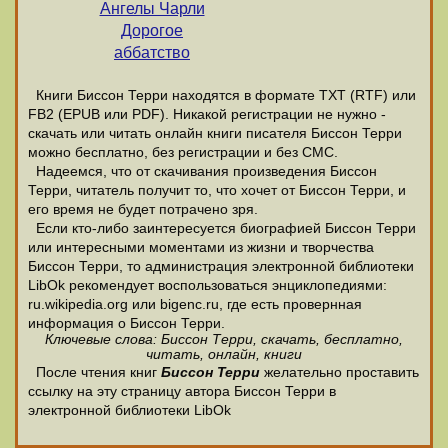
Ангелы Чарли
Дорогое
аббатство
Книги Биссон Терри находятся в формате ТХТ (RTF) или
FB2 (EPUB или PDF). Никакой регистрации не нужно -
скачать или читать онлайн книги писателя Биссон Терри
можно бесплатно, без регистрации и без СМС.
Надеемся, что от скачивания произведения Биссон
Терри, читатель получит то, что хочет от Биссон Терри, и
его время не будет потрачено зря.
Если кто-либо заинтересуется биографией Биссон Терри
или интересными моментами из жизни и творчества
Биссон Терри, то администрация электронной библиотеки
LibOk рекомендует воспользоваться энциклопедиями:
ru.wikipedia.org или bigenc.ru, где есть провернная
информация о Биссон Терри.
Ключевые слова: Биссон Терри, скачать, бесплатно,
читать, онлайн, книги
После чтения книг
Биссон Терри
желательно проставить
ссылку на эту страницу автора Биссон Терри в
электронной библиотеки LibOk