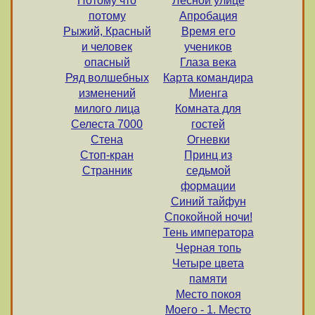
Потому что
Лесной улице
потому
Апробация
Рыжий, Красный
Время его
и человек
учеников
опасный
Глаза века
Ряд волшебных
Карта командира
изменений
Миенга
милого лица
Комната для
Селеста 7000
гостей
Стена
Огневки
Стоп-кран
Принц из
Странник
седьмой
формации
Синий тайфун
Спокойной ночи!
Тень императора
Черная топь
Четыре цвета
памяти
Место покоя
Моего - 1. Место