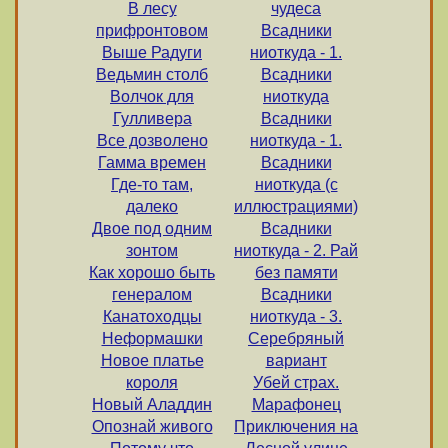
В лесу
чудеса
прифронтовом
Всадники
Выше Радуги
ниоткуда - 1.
Ведьмин столб
Всадники
Волчок для
ниоткуда
Гулливера
Всадники
Все дозволено
ниоткуда - 1.
Гамма времен
Всадники
Где-то там,
ниоткуда (с
далеко
иллюстрациями)
Двое под одним
Всадники
зонтом
ниоткуда - 2. Рай
Как хорошо быть
без памяти
генералом
Всадники
Канатоходцы
ниоткуда - 3.
Неформашки
Серебряный
Новое платье
вариант
короля
Убей страх.
Новый Аладдин
Марафонец
Опознай живого
Приключения на