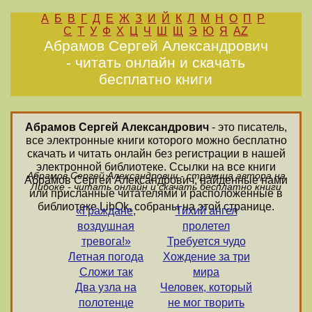
А
Б
В
Г
Д
Е
Ж
З
И
Й
К
Л
М
Н
О
П
Р
С
Т
У
Ф
Х
Ц
Ч
Ш
Щ
Э
Ю
Я
AZ
Абрамов Сергей Александрович
- читать онлайн и скачать
бесплатно книги
Абрамов Сергей Александрович
- это писатель,
все электронные книги которого можно бесплатно
скачать и читать онлайн без регистрации в нашей
электронной библиотеке. Ссылки на все книги
Абрамов Сергей Александрович - страница автора на
Абрамов Сергей Александрович, найденные нами
Либоке - читать онлайн и скачать бесплатно книги
или присланные читателями и расположенные в
библиотеке LibOk, собраны на этой странице.
«Граждане,
Тихий ангел
воздушная
пролетел
тревога!»
Требуется чудо
Летная погода
Хождение за три
Сложи так
мира
Два узла на
Человек, который
полотенце
не мог творить