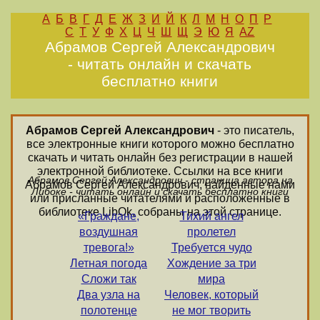
А
Б
В
Г
Д
Е
Ж
З
И
Й
К
Л
М
Н
О
П
Р
С
Т
У
Ф
Х
Ц
Ч
Ш
Щ
Э
Ю
Я
AZ
Абрамов Сергей Александрович
- читать онлайн и скачать
бесплатно книги
Абрамов Сергей Александрович
- это писатель,
все электронные книги которого можно бесплатно
скачать и читать онлайн без регистрации в нашей
электронной библиотеке. Ссылки на все книги
Абрамов Сергей Александрович - страница автора на
Абрамов Сергей Александрович, найденные нами
Либоке - читать онлайн и скачать бесплатно книги
или присланные читателями и расположенные в
библиотеке LibOk, собраны на этой странице.
«Граждане,
Тихий ангел
воздушная
пролетел
тревога!»
Требуется чудо
Летная погода
Хождение за три
Сложи так
мира
Два узла на
Человек, который
полотенце
не мог творить