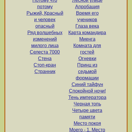
Потому что
Лесной улице
потому
Апробация
Рыжий, Красный
Время его
и человек
учеников
опасный
Глаза века
Ряд волшебных
Карта командира
изменений
Миенга
милого лица
Комната для
Селеста 7000
гостей
Стена
Огневки
Стоп-кран
Принц из
Странник
седьмой
формации
Синий тайфун
Спокойной ночи!
Тень императора
Черная топь
Четыре цвета
памяти
Место покоя
Моего - 1. Место