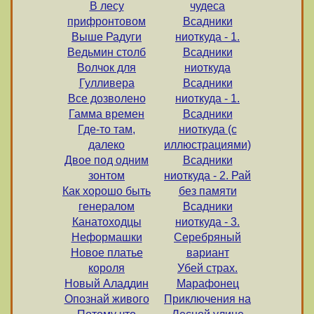
В лесу
чудеса
прифронтовом
Всадники
Выше Радуги
ниоткуда - 1.
Ведьмин столб
Всадники
Волчок для
ниоткуда
Гулливера
Всадники
Все дозволено
ниоткуда - 1.
Гамма времен
Всадники
Где-то там,
ниоткуда (с
далеко
иллюстрациями)
Двое под одним
Всадники
зонтом
ниоткуда - 2. Рай
Как хорошо быть
без памяти
генералом
Всадники
Канатоходцы
ниоткуда - 3.
Неформашки
Серебряный
Новое платье
вариант
короля
Убей страх.
Новый Аладдин
Марафонец
Опознай живого
Приключения на