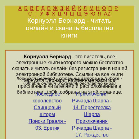
А
Б
В
Г
Д
Е
Ж
З
И
Й
К
Л
М
Н
О
П
Р
С
Т
У
Ф
Х
Ц
Ч
Ш
Щ
Э
Ю
Я
AZ
Корнуэлл Бернард - читать
онлайн и скачать бесплатно
книги
Корнуэлл Бернард
- это писатель, все
электронные книги которого можно бесплатно
скачать и читать онлайн без регистрации в нашей
электронной библиотеке. Ссылки на все книги
Корнуэлл Бернард - страница автора на Либоке -
Корнуэлл Бернард, найденные нами или
читать онлайн и скачать бесплатно книги
присланные читателями и расположенные в
библиотеке LibOk, собраны на этой странице.
Последнее
Приключения
королевство
Ричарда Шарпа -
Свинцовый
14. Перестрелка
шторм
Шарпа
Поиски Грааля -
Приключения
03. Еретик
Ричарда Шарпа -
17. Рождество