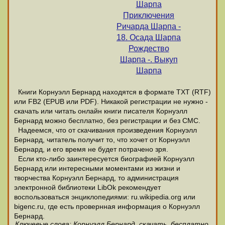
Шарпа
Приключения
Ричарда Шарпа -
18. Осада Шарпа
Рождество
Шарпа -. Выкуп
Шарпа
Книги Корнуэлл Бернард находятся в формате ТХТ (RTF)
или FB2 (EPUB или PDF). Никакой регистрации не нужно -
скачать или читать онлайн книги писателя Корнуэлл
Бернард можно бесплатно, без регистрации и без СМС.
Надеемся, что от скачивания произведения Корнуэлл
Бернард, читатель получит то, что хочет от Корнуэлл
Бернард, и его время не будет потрачено зря.
Если кто-либо заинтересуется биографией Корнуэлл
Бернард или интересными моментами из жизни и
творчества Корнуэлл Бернард, то администрация
электронной библиотеки LibOk рекомендует
воспользоваться энциклопедиями: ru.wikipedia.org или
bigenc.ru, где есть провернная информация о Корнуэлл
Бернард.
Ключевые слова: Корнуэлл Бернард, скачать, бесплатно,