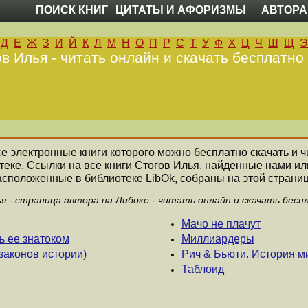
ПОИСК КНИГ
ЦИТАТЫ И АФОРИЗМЫ
АВТОРА
Д
Е
Ж
З
И
Й
К
Л
М
Н
О
П
Р
С
Т
У
Ф
Х
Ц
Ч
Ш
Щ
Э
в Илья - читать онлайн и скачать бесплатно
все электронные книги которого можно бесплатно скачать и ч
еке. Ссылки на все книги Стогов Илья, найденные нами и
асположенные в библиотеке LibOk, собраны на этой страниц
я - страница автора на Либоке - читать онлайн и скачать бесп
Мачо не плачут
ь ее знатоком
Миллиардеры
законов истории)
Рич & Бьюти. История ми
Таблоид