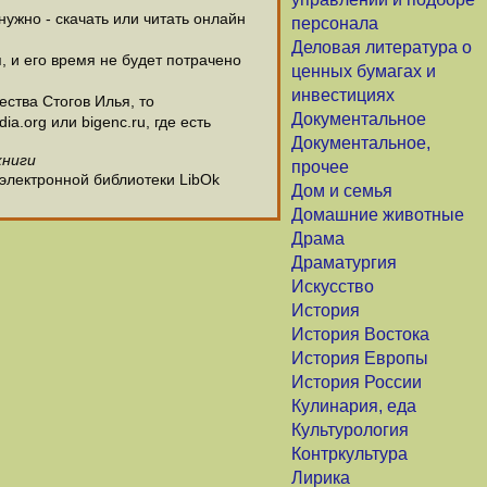
ужно - скачать или читать онлайн
персонала
Деловая литература о
, и его время не будет потрачено
ценных бумагах и
инвестициях
ства Стогов Илья, то
Документальное
.org или bigenc.ru, где есть
Документальное,
книги
прочее
 электронной библиотеки LibOk
Дом и семья
Домашние животные
Драма
Драматургия
Искусство
История
История Востока
История Европы
История России
Кулинария, еда
Культурология
Контркультура
Лирика