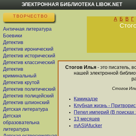
ЭЛЕКТРОННАЯ БИБЛИОТЕКА LIBOK.NET
ТВОРЧЕСТВО
А
Б
В
Г
Стого
Античная литература
Боевики
Детектив
Детектив иронический
Детектив исторический
Детектив классический
Стогов Илья
- это писатель, 
Детектив
нашей электронной библиот
криминальный
р
Детектив крутой
Стогов Иль
Детектив политический
Детектив полицейский
Камикадзе
Детектив шпионский
Клубная жизнь - Притворис
Детская литература
Пепел империй (В поисках 
Детская
13 месяцев
образовательна
mASIAfucker
литература
Детская остросюжетная