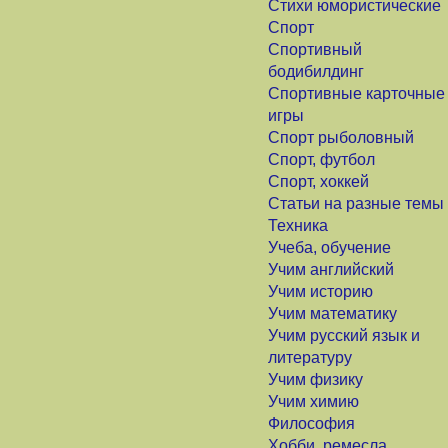
Стихи юмористические
Спорт
Спортивный
бодибилдинг
Спортивные карточные
игры
Спорт рыболовный
Спорт, футбол
Спорт, хоккей
Статьи на разные темы
Техника
Учеба, обучение
Учим английский
Учим историю
Учим математику
Учим русский язык и
литературу
Учим физику
Учим химию
Философия
Хобби, ремесла