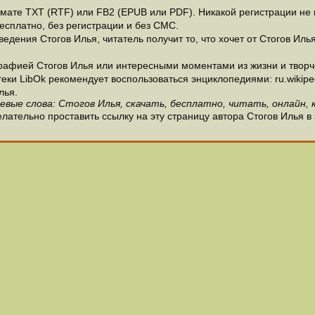
ате ТХТ (RTF) или FB2 (EPUB или PDF). Никакой регистрации не н
есплатно, без регистрации и без СМС.
дения Стогов Илья, читатель получит то, что хочет от Стогов Илья
рафией Стогов Илья или интересными моментами из жизни и творче
и LibOk рекомендует воспользоваться энциклопедиями: ru.wikipedia
лья.
евые слова: Стогов Илья, скачать, бесплатно, читать, онлайн, 
лательно проставить ссылку на эту страницу автора Стогов Илья в