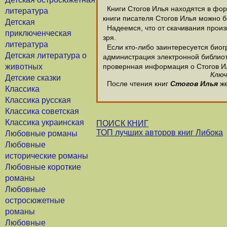
Книги Стогов Илья находятся в форм
литература
книги писателя Стогов Илья можно б
Детская
Надеемся, что от скачивания произве
приключенческая
зря.
литература
Если кто-либо заинтересуется биог
Детская литература о
администрация электронной библиотек
животных
провернная информация о Стогов И
Ключ
Детские сказки
После чтения книг
Стогов Илья
же
Классика
Классика русская
Классика советская
Классика украинская
ПОИСК КНИГ
ТОП лучших авторов книг Либока
Любовные романы
Любовные
исторические романы
Любовные короткие
романы
Любовные
остросюжетные
романы
Любовные