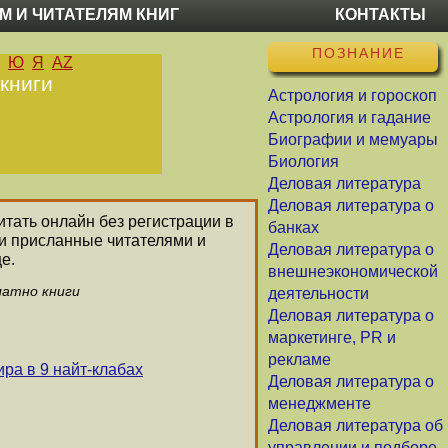
М И ЧИТАТЕЛЯМ КНИГ
КОНТАКТЫ
ПОЗНАНИЕ
Ю
Я
AZ
 книги
Астрология и гороскоп
Астрология и гадание
Биографии и мемуары
Биология
Деловая литература
Деловая литература о
итать онлайн без регистрации в
банках
ли присланные читателями и
Деловая литература о
е.
внешнеэкономической
латно книги
деятельности
Деловая литература о
маркетинге, PR и
рекламе
ра в 9 найт-клабах
Деловая литература о
менеджменте
Деловая литература об
управлении и подборе