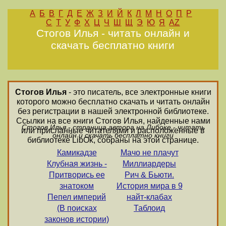
А
Б
В
Г
Д
Е
Ж
З
И
Й
К
Л
М
Н
О
П
Р
С
Т
У
Ф
Х
Ц
Ч
Ш
Щ
Э
Ю
Я
AZ
Стогов Илья - читать онлайн и
скачать бесплатно книги
Стогов Илья
- это писатель, все электронные книги
которого можно бесплатно скачать и читать онлайн
без регистрации в нашей электронной библиотеке.
Ссылки на все книги Стогов Илья, найденные нами
Стогов Илья - страница автора на Либоке - читать
или присланные читателями и расположенные в
онлайн и скачать бесплатно книги
библиотеке LibOk, собраны на этой странице.
Камикадзе
Мачо не плачут
Клубная жизнь -
Миллиардеры
Притворись ее
Рич & Бьюти.
знатоком
История мира в 9
Пепел империй
найт-клабах
(В поисках
Таблоид
законов истории)