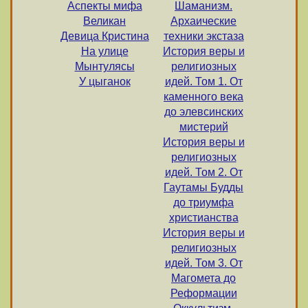
Аспекты мифа
Шаманизм.
Великан
Архаические
Девица Кристина
техники экстаза
На улице
История веры и
Мынтулясы
религиозных
У цыганок
идей. Том 1. От
каменного века
до элевсинских
мистерий
История веры и
религиозных
идей. Том 2. От
Гаутамы Будды
до триумфа
христианства
История веры и
религиозных
идей. Том 3. От
Магомета до
Реформации