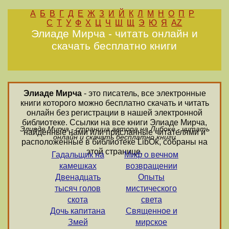
А
Б
В
Г
Д
Е
Ж
З
И
Й
К
Л
М
Н
О
П
Р
С
Т
У
Ф
Х
Ц
Ч
Ш
Щ
Э
Ю
Я
AZ
Элиаде Мирча - читать онлайн и
скачать бесплатно книги
Элиаде Мирча
- это писатель, все электронные
книги которого можно бесплатно скачать и читать
онлайн без регистрации в нашей электронной
библиотеке. Ссылки на все книги Элиаде Мирча,
Элиаде Мирча - страница автора на Либоке - читать
найденные нами или присланные читателями и
онлайн и скачать бесплатно книги
расположенные в библиотеке LibOk, собраны на
этой странице.
Гадальщик на
Миф о вечном
камешках
возвращении
Двенадцать
Опыты
тысяч голов
мистического
скота
света
Дочь капитана
Священное и
Змей
мирское