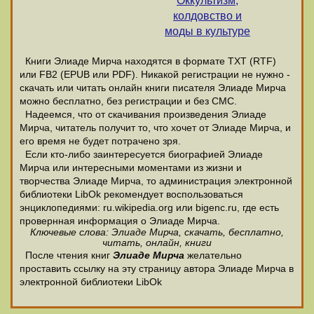
Оккультизм,
колдовство и
моды в культуре
Книги Элиаде Мирча находятся в формате ТХТ (RTF)
или FB2 (EPUB или PDF). Никакой регистрации не нужно -
скачать или читать онлайн книги писателя Элиаде Мирча
можно бесплатно, без регистрации и без СМС.
Надеемся, что от скачивания произведения Элиаде
Мирча, читатель получит то, что хочет от Элиаде Мирча, и
его время не будет потрачено зря.
Если кто-либо заинтересуется биографией Элиаде
Мирча или интересными моментами из жизни и
творчества Элиаде Мирча, то администрация электронной
библиотеки LibOk рекомендует воспользоваться
энциклопедиями: ru.wikipedia.org или bigenc.ru, где есть
провернная информация о Элиаде Мирча.
Ключевые слова: Элиаде Мирча, скачать, бесплатно,
читать, онлайн, книги
После чтения книг
Элиаде Мирча
желательно
проставить ссылку на эту страницу автора Элиаде Мирча в
электронной библиотеки LibOk