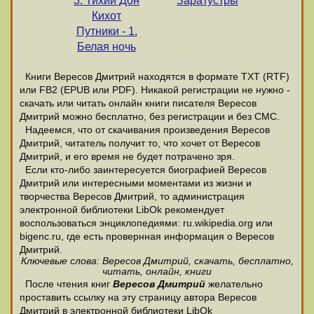
3. Тихий Дон
Заратустры
Кихот
Путники - 1.
Белая ночь
Книги Вересов Дмитрий находятся в формате ТХТ (RTF)
или FB2 (EPUB или PDF). Никакой регистрации не нужно -
скачать или читать онлайн книги писателя Вересов
Дмитрий можно бесплатно, без регистрации и без СМС.
Надеемся, что от скачивания произведения Вересов
Дмитрий, читатель получит то, что хочет от Вересов
Дмитрий, и его время не будет потрачено зря.
Если кто-либо заинтересуется биографией Вересов
Дмитрий или интересными моментами из жизни и
творчества Вересов Дмитрий, то администрация
электронной библиотеки LibOk рекомендует
воспользоваться энциклопедиями: ru.wikipedia.org или
bigenc.ru, где есть провернная информация о Вересов
Дмитрий.
Ключевые слова: Вересов Дмитрий, скачать, бесплатно,
читать, онлайн, книги
После чтения книг
Вересов Дмитрий
желательно
проставить ссылку на эту страницу автора Вересов
Дмитрий в электронной библиотеки LibOk