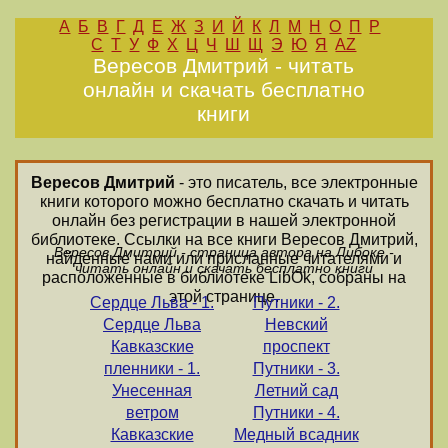
А
Б
В
Г
Д
Е
Ж
З
И
Й
К
Л
М
Н
О
П
Р
С
Т
У
Ф
Х
Ц
Ч
Ш
Щ
Э
Ю
Я
AZ
Вересов Дмитрий - читать
онлайн и скачать бесплатно
книги
Вересов Дмитрий
- это писатель, все электронные
книги которого можно бесплатно скачать и читать
онлайн без регистрации в нашей электронной
библиотеке. Ссылки на все книги Вересов Дмитрий,
Вересов Дмитрий - страница автора на Либоке -
найденные нами или присланные читателями и
читать онлайн и скачать бесплатно книги
расположенные в библиотеке LibOk, собраны на
этой странице.
Сердце Льва - 1.
Путники - 2.
Сердце Льва
Невский
Кавказские
проспект
пленники - 1.
Путники - 3.
Унесенная
Летний сад
ветром
Путники - 4.
Кавказские
Медный всадник