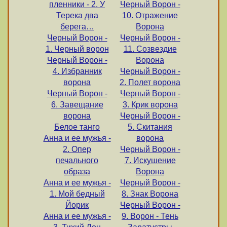
пленники - 2. У
Черный Ворон -
Терека два
10. Отражение
берега…
Ворона
Черный Ворон -
Черный Ворон -
1. Черный ворон
11. Созвездие
Черный Ворон -
Ворона
4. Избранник
Черный Ворон -
ворона
2. Полет ворона
Черный Ворон -
Черный Ворон -
6. Завещание
3. Крик ворона
ворона
Черный Ворон -
Белое танго
5. Скитания
Анна и ее мужья -
ворона
2. Опер
Черный Ворон -
печального
7. Искушение
образа
Ворона
Анна и ее мужья -
Черный Ворон -
1. Мой бедный
8. Знак Ворона
Йорик
Черный Ворон -
Анна и ее мужья -
9. Ворон - Тень