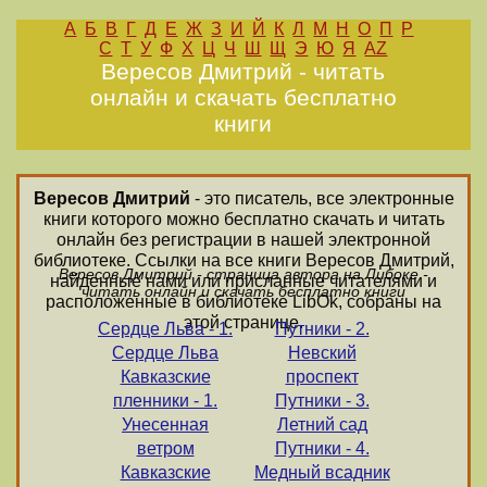
А
Б
В
Г
Д
Е
Ж
З
И
Й
К
Л
М
Н
О
П
Р
С
Т
У
Ф
Х
Ц
Ч
Ш
Щ
Э
Ю
Я
AZ
Вересов Дмитрий - читать
онлайн и скачать бесплатно
книги
Вересов Дмитрий
- это писатель, все электронные
книги которого можно бесплатно скачать и читать
онлайн без регистрации в нашей электронной
библиотеке. Ссылки на все книги Вересов Дмитрий,
Вересов Дмитрий - страница автора на Либоке -
найденные нами или присланные читателями и
читать онлайн и скачать бесплатно книги
расположенные в библиотеке LibOk, собраны на
этой странице.
Сердце Льва - 1.
Путники - 2.
Сердце Льва
Невский
Кавказские
проспект
пленники - 1.
Путники - 3.
Унесенная
Летний сад
ветром
Путники - 4.
Кавказские
Медный всадник