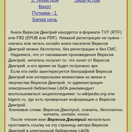
3. Тихий Дон
Заратустры
Кихот
Путники - 1.
Белая ночь
Книги Вересов Дмитрий находятся в формате ТХТ (RTF)
или FB2 (EPUB или PDF). Никакой регистрации не нужно -
скачать или читать онлайн книги писателя Вересов
Дмитрий можно бесплатно, без регистрации и без СМС.
Надеемся, что от скачивания произведения Вересов
Дмитрий, читатель получит то, что хочет от Вересов
Дмитрий, и его время не будет потрачено зря.
Если кто-либо заинтересуется биографией Вересов
Дмитрий или интересными моментами из жизни и
творчества Вересов Дмитрий, то администрация
электронной библиотеки LibOk рекомендует
воспользоваться энциклопедиями: ru.wikipedia.org или
bigenc.ru, где есть провернная информация о Вересов
Дмитрий.
Ключевые слова: Вересов Дмитрий, скачать, бесплатно,
читать, онлайн, книги
После чтения книг
Вересов Дмитрий
желательно
проставить ссылку на эту страницу автора Вересов
Дмитрий в электронной библиотеки LibOk