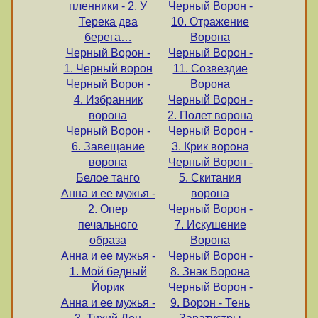
пленники - 2. У
Черный Ворон -
Терека два
10. Отражение
берега…
Ворона
Черный Ворон -
Черный Ворон -
1. Черный ворон
11. Созвездие
Черный Ворон -
Ворона
4. Избранник
Черный Ворон -
ворона
2. Полет ворона
Черный Ворон -
Черный Ворон -
6. Завещание
3. Крик ворона
ворона
Черный Ворон -
Белое танго
5. Скитания
Анна и ее мужья -
ворона
2. Опер
Черный Ворон -
печального
7. Искушение
образа
Ворона
Анна и ее мужья -
Черный Ворон -
1. Мой бедный
8. Знак Ворона
Йорик
Черный Ворон -
Анна и ее мужья -
9. Ворон - Тень