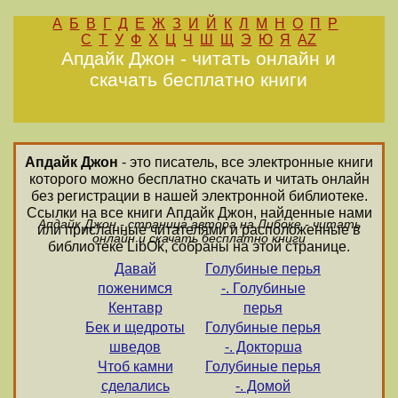
А
Б
В
Г
Д
Е
Ж
З
И
Й
К
Л
М
Н
О
П
Р
С
Т
У
Ф
Х
Ц
Ч
Ш
Щ
Э
Ю
Я
AZ
Апдайк Джон - читать онлайн и
скачать бесплатно книги
Апдайк Джон
- это писатель, все электронные книги
которого можно бесплатно скачать и читать онлайн
без регистрации в нашей электронной библиотеке.
Ссылки на все книги Апдайк Джон, найденные нами
Апдайк Джон - страница автора на Либоке - читать
или присланные читателями и расположенные в
онлайн и скачать бесплатно книги
библиотеке LibOk, собраны на этой странице.
Давай
Голубиные перья
поженимся
-. Голубиные
Кентавр
перья
Бек и щедроты
Голубиные перья
шведов
-. Докторша
Чтоб камни
Голубиные перья
сделались
-. Домой