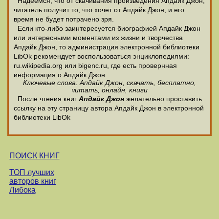
Надеемся, что от скачивания произведения Апдайк Джон,
читатель получит то, что хочет от Апдайк Джон, и его
время не будет потрачено зря.
Если кто-либо заинтересуется биографией Апдайк Джон
или интересными моментами из жизни и творчества
Апдайк Джон, то администрация электронной библиотеки
LibOk рекомендует воспользоваться энциклопедиями:
ru.wikipedia.org или bigenc.ru, где есть провернная
информация о Апдайк Джон.
Ключевые слова: Апдайк Джон, скачать, бесплатно,
читать, онлайн, книги
После чтения книг
Апдайк Джон
желательно проставить
ссылку на эту страницу автора Апдайк Джон в электронной
библиотеки LibOk
ПОИСК КНИГ
ТОП лучших
авторов книг
Либока