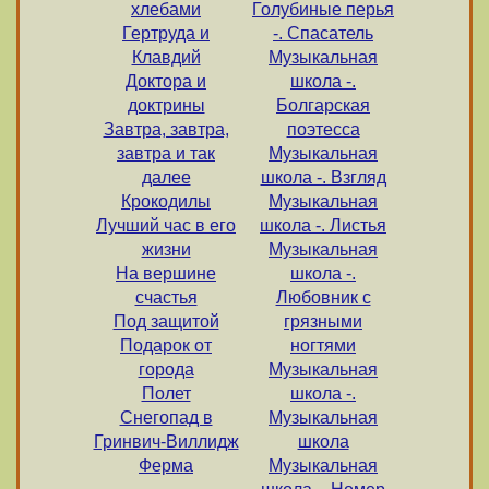
хлебами
Голубиные перья
Гертруда и
-. Спасатель
Клавдий
Музыкальная
Доктора и
школа -.
доктрины
Болгарская
Завтра, завтра,
поэтесса
завтра и так
Музыкальная
далее
школа -. Взгляд
Крокодилы
Музыкальная
Лучший час в его
школа -. Листья
жизни
Музыкальная
На вершине
школа -.
счастья
Любовник с
Под защитой
грязными
Подарок от
ногтями
города
Музыкальная
Полет
школа -.
Снегопад в
Музыкальная
Гринвич-Виллидж
школа
Ферма
Музыкальная