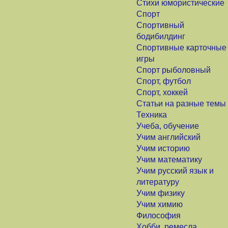
Стихи юмористические
Спорт
Спортивный
бодибилдинг
Спортивные карточные
игры
Спорт рыболовный
Спорт, футбол
Спорт, хоккей
Статьи на разные темы
Техника
Учеба, обучение
Учим английский
Учим историю
Учим математику
Учим русский язык и
литературу
Учим физику
Учим химию
Философия
Хобби, ремесла