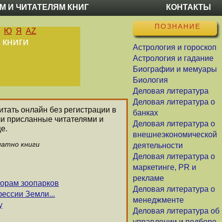
М И ЧИТАТЕЛЯМ КНИГ
КОНТАКТЫ
ПОЗНАНИЕ
Ю
Я
AZ
 книги
Астрология и гороскоп
Астрология и гадание
Биографии и мемуары
Биология
Деловая литература
Деловая литература о
читать онлайн без регистрации в
банках
ли присланные читателями и
Деловая литература о
е.
внешнеэкономической
латно книги
деятельности
Деловая литература о
маркетинге, PR и
рекламе
орам зоопарков
Деловая литература о
ссии Земли...
менеджменте
у
Деловая литература об
управлении и подборе