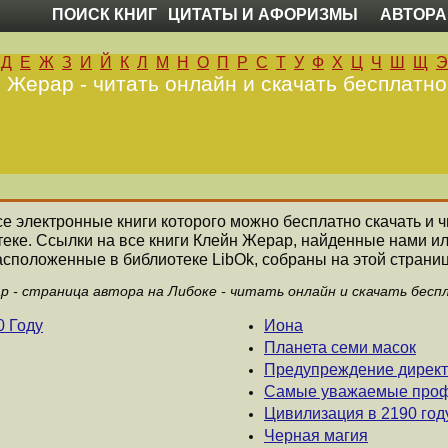
ПОИСК КНИГ
ЦИТАТЫ И АФОРИЗМЫ
АВТОРА
Д
Е
Ж
З
И
Й
К
Л
М
Н
О
П
Р
С
Т
У
Ф
Х
Ц
Ч
Ш
Щ
Э
 Жерар - читать онлайн и скачать бесплатно
все электронные книги которого можно бесплатно скачать и 
еке. Ссылки на все книги Клейн Жерар, найденные нами и
асположенные в библиотеке LibOk, собраны на этой страниц
р - страница автора на Либоке - читать онлайн и скачать бесп
0 Году
Иона
Планета семи масок
Предупреждение директ
Самые уважаемые профе
Цивилизация в 2190 год
Черная магия