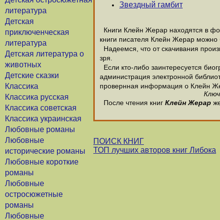
Звездный гамбит
литература
Детская
Книги Клейн Жерар находятся в фор
приключенческая
книги писателя Клейн Жерар можно 
литература
Надеемся, что от скачивания произв
Детская литература о
зря.
животных
Если кто-либо заинтересуется биог
Детские сказки
администрация электронной библиотек
Классика
провернная информация о Клейн Ж
Ключ
Классика русская
После чтения книг
Клейн Жерар
же
Классика советская
Классика украинская
Любовные романы
Любовные
ПОИСК КНИГ
ТОП лучших авторов книг Либока
исторические романы
Любовные короткие
романы
Любовные
остросюжетные
романы
Любовные