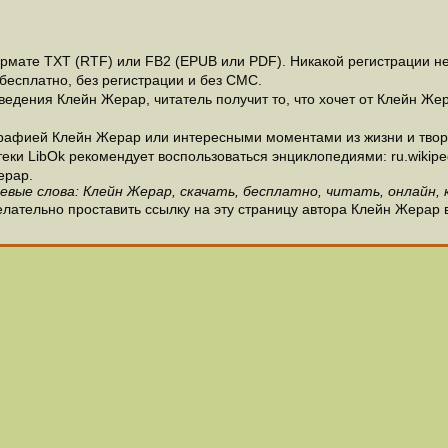
мате ТХТ (RTF) или FB2 (EPUB или PDF). Никакой регистрации не 
бесплатно, без регистрации и без СМС.
едения Клейн Жерар, читатель получит то, что хочет от Клейн Жер
рафией Клейн Жерар или интересными моментами из жизни и твор
и LibOk рекомендует воспользоваться энциклопедиями: ru.wikipedia
ерар.
евые слова: Клейн Жерар, скачать, бесплатно, читать, онлайн, 
лательно проставить ссылку на эту страницу автора Клейн Жерар 