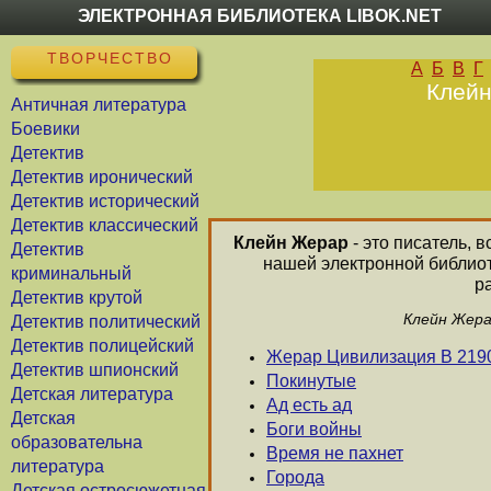
ЭЛЕКТРОННАЯ БИБЛИОТЕКА LIBOK.NET
ТВОРЧЕСТВО
А
Б
В
Г
Клейн
Античная литература
Боевики
Детектив
Детектив иронический
Детектив исторический
Детектив классический
Клейн Жерар
- это писатель, 
Детектив
нашей электронной библиот
криминальный
р
Детектив крутой
Клейн Жера
Детектив политический
Детектив полицейский
Жерар Цивилизация В 219
Детектив шпионский
Покинутые
Детская литература
Ад есть ад
Детская
Боги войны
образовательна
Время не пахнет
литература
Города
Детская остросюжетная