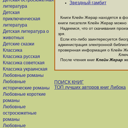
Звездный гамбит
литература
Детская
Книги Клейн Жерар находятся в фор
приключенческая
книги писателя Клейн Жерар можно 
литература
Надеемся, что от скачивания произв
Детская литература о
зря.
животных
Если кто-либо заинтересуется биог
Детские сказки
администрация электронной библиотек
Классика
провернная информация о Клейн Ж
Ключ
Классика русская
После чтения книг
Клейн Жерар
же
Классика советская
Классика украинская
Любовные романы
Любовные
ПОИСК КНИГ
ТОП лучших авторов книг Либока
исторические романы
Любовные короткие
романы
Любовные
остросюжетные
романы
Любовные