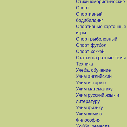
Стихи юмористические
Спорт
Спортивный
бодибилдинг
Спортивные карточные
игры
Спорт рыболовный
Спорт, футбол
Спорт, хоккей
Статьи на разные темы
Техника
Учеба, обучение
Учим английский
Учим историю
Учим математику
Учим русский язык и
литературу
Учим физику
Учим химию
Философия
Хобби, ремесла