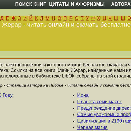
ПОИСК КНИГ
ЦИТАТЫ И АФОРИЗМЫ
АВТОРА
Д
Е
Ж
З
И
Й
К
Л
М
Н
О
П
Р
С
Т
У
Ф
Х
Ц
Ч
Ш
Щ
Э
 Жерар - читать онлайн и скачать бесплатно
все электронные книги которого можно бесплатно скачать и 
еке. Ссылки на все книги Клейн Жерар, найденные нами и
асположенные в библиотеке LibOk, собраны на этой страниц
р - страница автора на Либоке - читать онлайн и скачать бесп
0 Году
Иона
Планета семи масок
Предупреждение директ
Самые уважаемые профе
Цивилизация в 2190 год
Черная магия