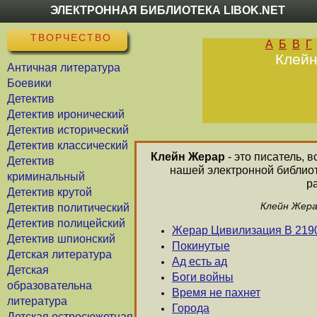
ЭЛЕКТРОННАЯ БИБЛИОТЕКА LIBOK.NET
ТВОРЧЕСТВО
А
Б
В
Г
Клейн
Античная литература
Боевики
Детектив
Детектив иронический
Детектив исторический
Детектив классический
Клейн Жерар
- это писатель, 
Детектив
нашей электронной библиот
криминальный
р
Детектив крутой
Клейн Жера
Детектив политический
Детектив полицейский
Жерар Цивилизация В 219
Детектив шпионский
Покинутые
Детская литература
Ад есть ад
Детская
Боги войны
образовательна
Время не пахнет
литература
Города
Детская остросюжетная