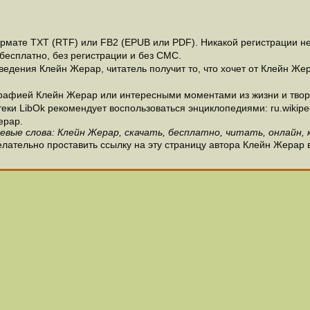
мате ТХТ (RTF) или FB2 (EPUB или PDF). Никакой регистрации не 
бесплатно, без регистрации и без СМС.
едения Клейн Жерар, читатель получит то, что хочет от Клейн Жер
рафией Клейн Жерар или интересными моментами из жизни и твор
и LibOk рекомендует воспользоваться энциклопедиями: ru.wikipedia
ерар.
евые слова: Клейн Жерар, скачать, бесплатно, читать, онлайн, 
лательно проставить ссылку на эту страницу автора Клейн Жерар 