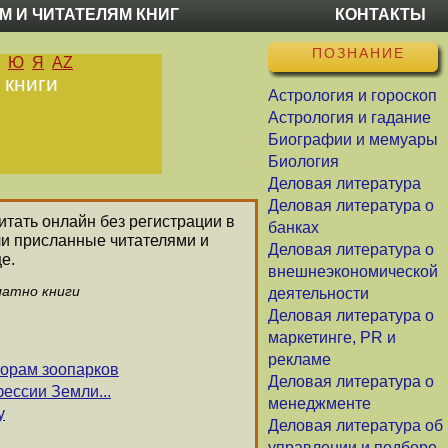
М И ЧИТАТЕЛЯМ КНИГ
КОНТАКТЫ
ПОЗНАНИЕ
Ю
Я
AZ
 книги
Астрология и гороскоп
Астрология и гадание
Биографии и мемуары
Биология
Деловая литература
Деловая литература о
читать онлайн без регистрации в
банках
ли присланные читателями и
Деловая литература о
е.
внешнеэкономической
латно книги
деятельности
Деловая литература о
маркетинге, PR и
рекламе
орам зоопарков
Деловая литература о
ссии Земли...
менеджменте
у
Деловая литература об
управлении и подборе