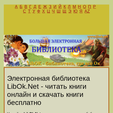
А
Б
В
Г
Д
Е
Ж
З
И
Й
К
Л
М
Н
О
П
Р
С
Т
У
Ф
Х
Ц
Ч
Ш
Щ
Э
Ю
Я
AZ
Электронная библиотека
LibOk.Net - читать книги
онлайн и скачать книги
бесплатно