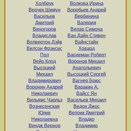
Холбрук
Волкова Ирина
Врочек Шимун
Воробьев Андрей
Васильев
Вербинина
Дмитрий
Валерия
Виногоров
Вилар Симона
Владислав
Ван Дайн Стивен
Волвертон Дэйв
Вайнстайн
Вилсон Фрэнсис
Ховард
Пол
Вардеман Роберт
Вейо Клод
Воронов Михаил
Высоцкий
Анатольевич
Михаил
Высоцкий Сергей
Владимирович
Вагнер Брюс
Воронин Андрей
Варакин А.
Николаевич
Вайсс Ян
Вильямс Чарльз
Васильев Михаил
Вознесенская
Ведон Джос
Юлия
Веприк Дмитрий
Николаевна
Владко
Виндж Вернор
Владимир