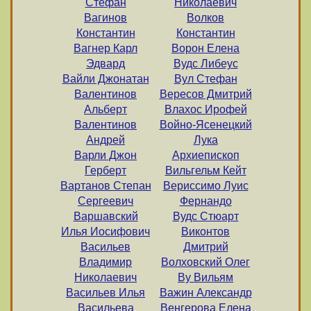
Стефан
Николаевич
Вагинов
Волков
Константин
Константин
Вагнер Карл
Ворон Елена
Эдвард
Вудс Либеус
Вайли Джонатан
Вул Стефан
Валентинов
Вересов Дмитрий
Альберт
Влахос Ирофей
Валентинов
Войно-Ясенецкий
Андрей
Лука
Варли Джон
Архиепископ
Герберт
Вильгельм Кейт
Вартанов Степан
Вериссимо Луис
Сергеевич
Фернандо
Варшавский
Вудс Стюарт
Илья Иосифович
Виконтов
Васильев
Дмитрий
Владимир
Волховский Олег
Hиколаевич
Ву Вильям
Васильев Илья
Важин Александр
Васильева
Венгерова Елена