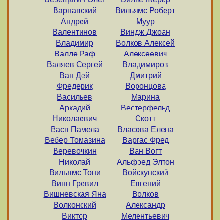
Варнавский
Вильямс Роберт
Андрей
Муур
Валентинов
Виндж Джоан
Владимир
Волков Алексей
Валле Раф
Алексеевич
Валяев Сергей
Владимиров
Ван Дей
Дмитрий
Фредерик
Воронцова
Васильев
Марина
Аркадий
Вестерфельд
Николаевич
Скотт
Васп Памела
Власова Елена
Вебер Томазина
Варгас Фред
Веревочкин
Ван Вогт
Николай
Альфред Элтон
Вильямс Тони
Войскунский
Винн Гревил
Евгений
Вишневская Яна
Волков
Волконский
Александр
Виктор
Мелентьевич