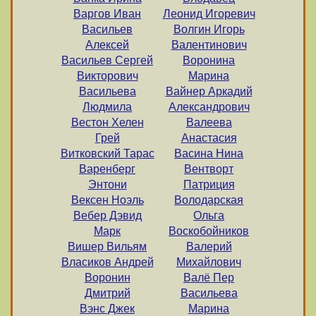
Варгов Иван
Леонид Игоревич
Васильев
Волгин Игорь
Алексей
Валентинович
Васильев Сергей
Воронина
Викторович
Марина
Васильева
Вайнер Аркадий
Людмила
Александрович
Вестон Хелен
Валеева
Грей
Анастасия
Витковский Тарас
Васина Нина
Варенберг
Вентворт
Энтони
Патриция
Вексен Ноэль
Володарская
Вебер Дэвид
Ольга
Марк
Воскобойников
Вишер Вильям
Валерий
Власиков Андрей
Михайлович
Воронин
Валё Пер
Дмитрий
Васильева
Вэнс Джек
Марина