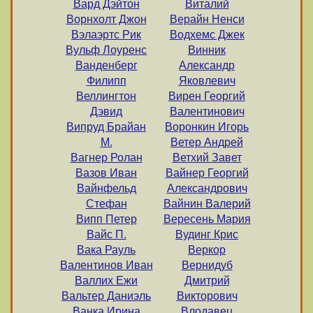
Вард Дэйтон
Виталий
Ворнхолт Джон
Верайн Ненси
Вэлаэртс Рик
Водхемс Джек
Вульф Лоуренс
Винник
Ванденберг
Александр
Филипп
Яковлевич
Веллингтон
Вирен Георгий
Дэвид
Валентинович
Випруд Брайан
Воронкин Игорь
М.
Ветер Андрей
Вагнер Ролан
Ветхий Завет
Вазов Иван
Вайнер Георгий
Вайнфельд
Александрович
Стефан
Вайнин Валерий
Випп Петер
Вересень Мария
Вайс П.
Вудинг Крис
Вака Рауль
Веркор
Валентинов Иван
Вернидуб
Валлих Ежи
Дмитрий
Вальтер Даниэль
Викторович
Ванка Ирина
Влодавец