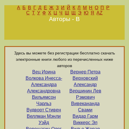
А
Б
В
Г
Д
Е
Ж
З
И
Й
К
Л
М
Н
О
П
Р
С
Т
У
Ф
Х
Ц
Ч
Ш
Щ
Э
Ю
Я
AZ
Авторы - В
Здесь вы можете без регистрации бесплатно скачать
электронные книги любого из перечисленных ниже
авторов
Вец Ирина
Вернер Петра
Волкова Инесса-
Верховский
Александра
Александр
Александровна
Вершинин Лев
Вильямсон
Рэмович
Чарльз
Вивекананда
Вудворт Стивен
Свами
Веллман Мэнли
Видар Гарм
Уэйд
Виккерс Эл
Верещагин Олег
Вилье Жерар