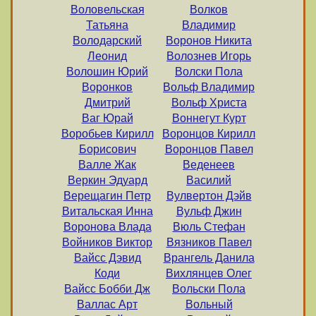
Воловельская
Волков
Татьяна
Владимир
Володарский
Воронов Никита
Леонид
Волознев Игорь
Волошин Юрий
Волски Пола
Воронков
Вольф Владимир
Дмитрий
Вольф Христа
Ваг Юрай
Воннегут Курт
Воробьев Кирилл
Воронцов Кирилл
Борисович
Воронцов Павел
Валле Жак
Веденеев
Веркин Эдуард
Василий
Верещагин Петр
Вулвертон Дэйв
Витальская Инна
Вульф Джин
Воронова Влада
Вюль Стефан
Войников Виктор
Вязников Павел
Вайсс Дэвид
Врангель Данила
Коди
Вихлянцев Олег
Вайсс Бобби Дж
Вольски Пола
Валлас Арт
Вольный