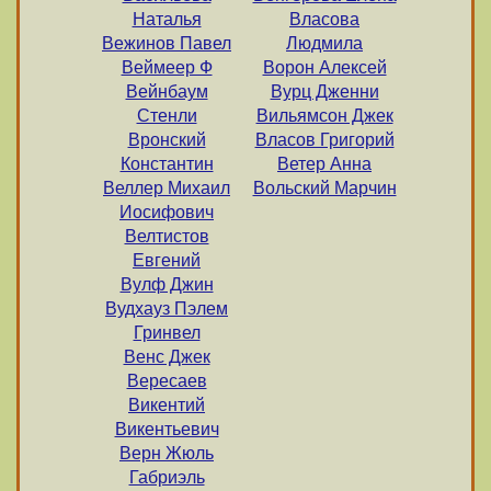
Наталья
Власова
Вежинов Павел
Людмила
Веймеер Ф
Ворон Алексей
Вейнбаум
Вурц Дженни
Стенли
Вильямсон Джек
Вронский
Власов Григорий
Константин
Ветер Анна
Веллер Михаил
Вольский Марчин
Иосифович
Велтистов
Евгений
Вулф Джин
Вудхауз Пэлем
Гринвел
Венс Джек
Вересаев
Викентий
Викентьевич
Верн Жюль
Габриэль