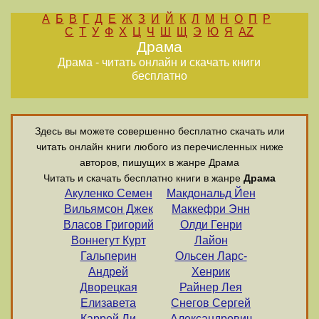
А
Б
В
Г
Д
Е
Ж
З
И
Й
К
Л
М
Н
О
П
Р
С
Т
У
Ф
Х
Ц
Ч
Ш
Щ
Э
Ю
Я
AZ
Драма
Драма - читать онлайн и скачать книги
бесплатно
Здесь вы можете совершенно бесплатно скачать или
читать онлайн книги любого из перечисленных ниже
авторов, пишущих в жанре Драма
Читать и скачать бесплатно книги в жанре
Драма
Акуленко Семен
Макдональд Йен
Вильямсон Джек
Маккефри Энн
Власов Григорий
Олди Генри
Воннегут Курт
Лайон
Гальперин
Ольсен Ларс-
Андрей
Хенрик
Дворецкая
Райнер Лея
Елизавета
Снегов Сергей
Каррей Ли
Александрович